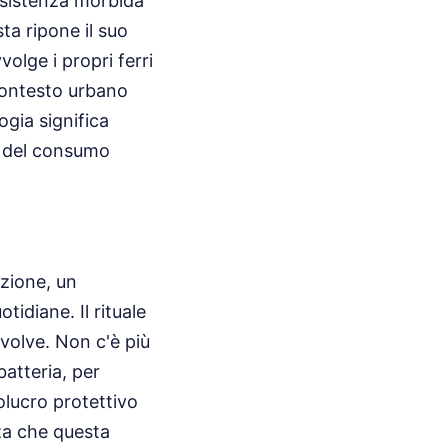
esistenza morbida
ta ripone il suo
olge i propri ferri
 contesto urbano
gia significa
ca del consumo
izione, un
tidiane. Il rituale
evolve. Non c'è più
atteria, per
volucro protettivo
nza che questa