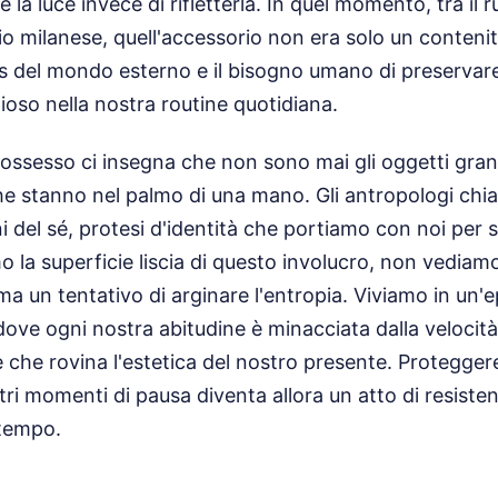
la luce invece di rifletterla. In quel momento, tra il 
sio milanese, quell'accessorio non era solo un contenit
aos del mondo esterno e il bisogno umano di preservar
oso nella nostra routine quotidiana.
possesso ci insegna che non sono mai gli oggetti grand
he stanno nel palmo di una mano. Gli antropologi ch
 del sé, protesi d'identità che portiamo con noi per se
la superficie liscia di questo involucro, non vediamo
ma un tentativo di arginare l'entropia. Viviamo in un'
ve ogni nostra abitudine è minacciata dalla velocità, 
e che rovina l'estetica del nostro presente. Protegge
i momenti di pausa diventa allora un atto di resiste
 tempo.