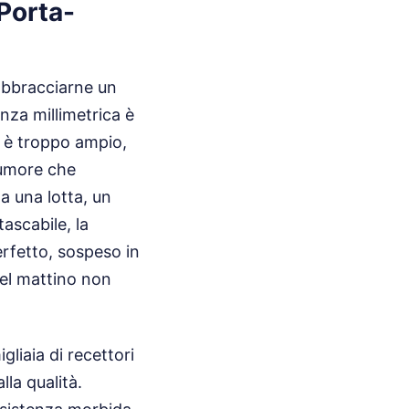
Porta-
 abbracciarne un
anza millimetrica è
o è troppo ampio,
rumore che
ta una lotta, un
tascabile, la
erfetto, sospeso in
del mattino non
liaia di recettori
lla qualità.