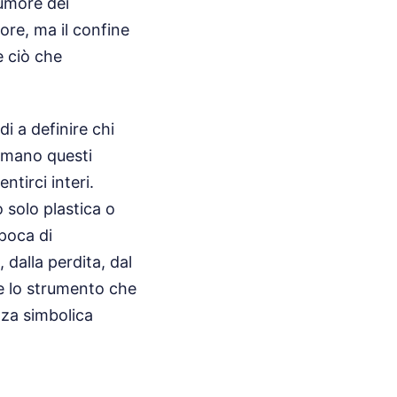
rumore dei
ore, ma il confine
e ciò che
i a definire chi
iamano questi
ntirci interi.
 solo plastica o
epoca di
dalla perdita, dal
re lo strumento che
nza simbolica