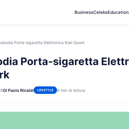
Business
Celebs
Education
ustodia Porta-sigaretta Elettronica Kiwi Spark
odia Porta-sigaretta Elett
rk
26
Di Paolo Rinaldi
9 min di lettura
LIFESTYLE