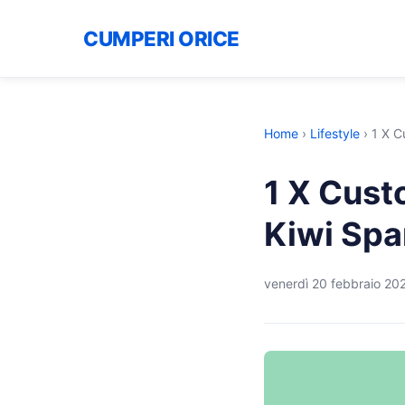
CUMPERI ORICE
Home
›
Lifestyle
›
1 X C
1 X Cust
Kiwi Spa
venerdì 20 febbraio 20