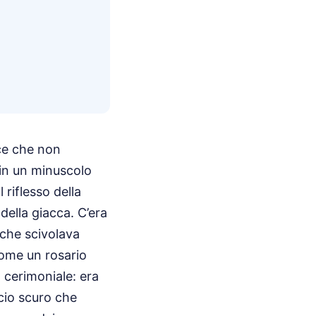
uce che non
 in un minuscolo
 riflesso della
ella giacca. C’era
o che scivolava
come un rosario
a cerimoniale: era
cio scuro che