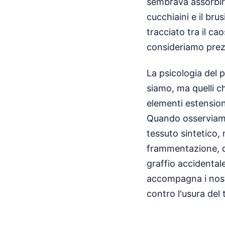
sembrava assorbire 
cucchiaini e il bru
tracciato tra il c
consideriamo prezi
La psicologia del 
siamo, ma quelli c
elementi estensioni
Quando osserviamo 
tessuto sintetico, 
frammentazione, do
graffio accidental
accompagna i nostr
contro l'usura del