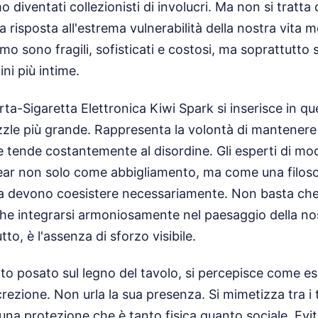
o diventati collezionisti di involucri. Ma non si tratta
 risposta all'estrema vulnerabilità della nostra vita m
o sono fragili, sofisticati e costosi, ma soprattutto 
ini più intime.
rta-Sigaretta Elettronica Kiwi Spark si inserisce in q
zle più grande. Rappresenta la volontà di mantenere
e tende costantemente al disordine. Gli esperti di 
ar non solo come abbigliamento, ma come una filosofi
lezza devono coesistere necessariamente. Non basta ch
he integrarsi armoniosamente nel paesaggio della no
to, è l'assenza di sforzo visibile.
o posato sul legno del tavolo, si percepisce come e
rezione. Non urla la sua presenza. Si mimetizza tra i t
una protezione che è tanto fisica quanto sociale. Evita