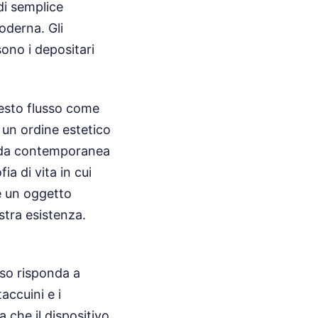
 di semplice
oderna. Gli
sono i depositari
uesto flusso come
 un ordine estetico
moda contemporanea
a di vita in cui
e un oggetto
stra esistenza.
sso risponda a
accuini e i
 che il dispositivo