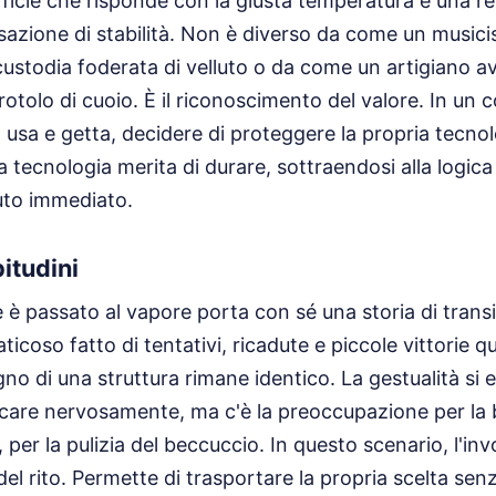
ficie che risponde con la giusta temperatura e una r
zione di stabilità. Non è diverso da come un musicis
ustodia foderata di velluto o da come un artigiano avv
 rotolo di cuoio. È il riconoscimento del valore. In un
usa e getta, decidere di proteggere la propria tecnolo
a tecnologia merita di durare, sottraendosi alla logi
iuto immediato.
bitudini
è passato al vapore porta con sé una storia di trans
icoso fatto di tentativi, ricadute e piccole vittorie quo
no di una struttura rimane identico. La gestualità si 
care nervosamente, ma c'è la preoccupazione per la b
ro, per la pulizia del beccuccio. In questo scenario, l'in
del rito. Permette di trasportare la propria scelta se