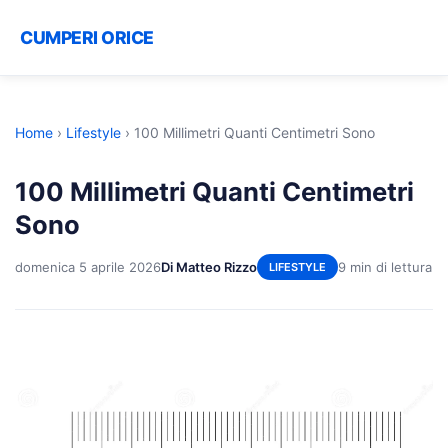
CUMPERI ORICE
Home
›
Lifestyle
›
100 Millimetri Quanti Centimetri Sono
100 Millimetri Quanti Centimetri
Sono
domenica 5 aprile 2026
Di Matteo Rizzo
9 min di lettura
LIFESTYLE