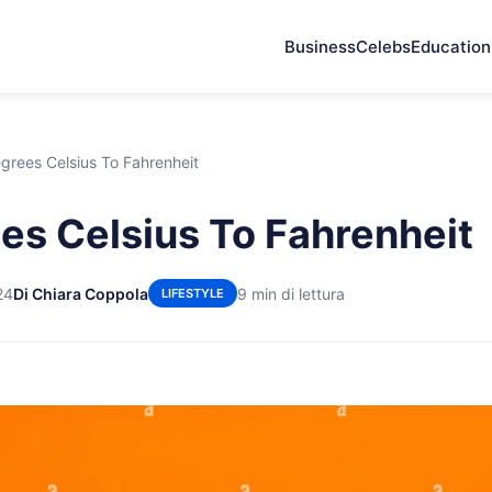
Business
Celebs
Education
grees Celsius To Fahrenheit
es Celsius To Fahrenheit
24
Di Chiara Coppola
9 min di lettura
LIFESTYLE