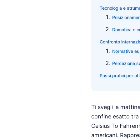
Tecnologia e strume
Posizionamen
Domotica e co
Confronto internazi
Normative eur
Percezione so
Passi pratici per ot
Ti svegli la mattin
confine esatto tra 
Celsius To Fahrenh
americani. Rappres