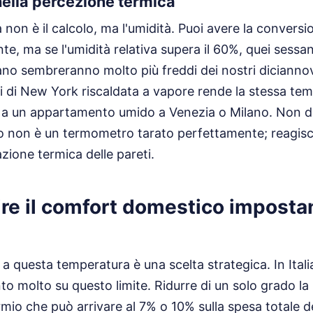
nella percezione termica
 non è il calcolo, ma l'umidità. Puoi avere la conversi
te, ma se l'umidità relativa supera il 60%, quei sessan
ano sembreranno molto più freddi dei nostri diciannov
 di New York riscaldata a vapore rende la stessa te
tto a un appartamento umido a Venezia o Milano. Non 
o non è un termometro tarato perfettamente; reagis
iazione termica delle pareti.
re il comfort domestico imposta
a questa temperatura è una scelta strategica. In Itali
to molto su questo limite. Ridurre di un solo grado la
mio che può arrivare al 7% o 10% sulla spesa totale 