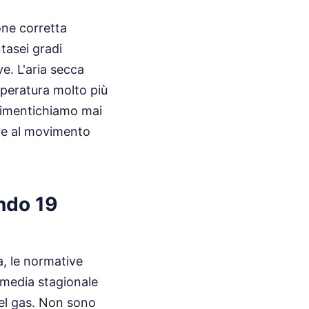
one corretta
tasei gradi
e. L'aria secca
mperatura molto più
dimentichiamo mai
ce al movimento
ndo 19
a, le normative
 media stagionale
del gas. Non sono