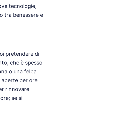
uove tecnologie,
to tra benessere e
oi pretendere di
ento, che è spesso
lana o una felpa
e aperte per ore
er rinnovare
ore; se si