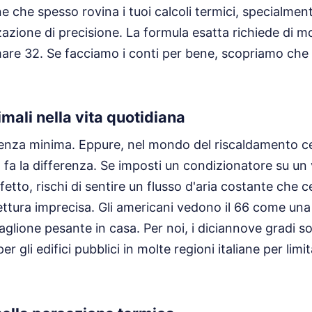
 che spesso rovina i tuoi calcoli termici, specialme
zazione di precisione. La formula esatta richiede di mol
are 32. Se facciamo i conti per bene, scopriamo che il
imali nella vita quotidiana
enza minima. Eppure, nel mondo del riscaldamento cen
 fa la differenza. Se imposti un condizionatore su un 
etto, rischi di sentire un flusso d'aria costante che c
ttura imprecisa. Gli americani vedono il 66 come un
aglione pesante in casa. Per noi, i diciannove gradi s
er gli edifici pubblici in molte regioni italiane per lim