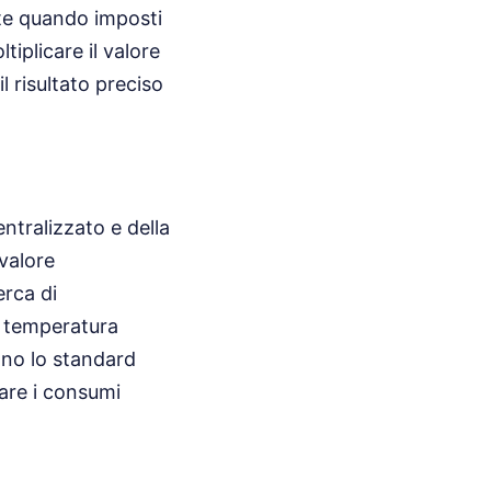
nte quando imposti
tiplicare il valore
 risultato preciso
tralizzato e della
valore
erca di
a temperatura
ono lo standard
itare i consumi