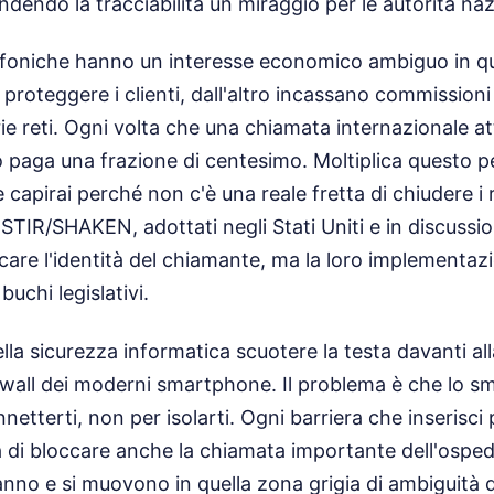
dendo la tracciabilità un miraggio per le autorità naz
foniche hanno un interesse economico ambiguo in q
roteggere i clienti, dall'altro incassano commissioni p
prie reti. Ogni volta che una chiamata internazionale a
paga una frazione di centesimo. Moltiplica questo per
e capirai perché non c'è una reale fretta di chiudere i 
 STIR/SHAKEN, adottati negli Stati Uniti e in discussi
care l'identità del chiamante, ma la loro implementazi
buchi legislativi.
ella sicurezza informatica scuotere la testa davanti alla
ewall dei moderni smartphone. Il problema è che lo 
etterti, non per isolarti. Ogni barriera che inserisci 
ia di bloccare anche la chiamata importante dell'ospeda
anno e si muovono in quella zona grigia di ambiguità d