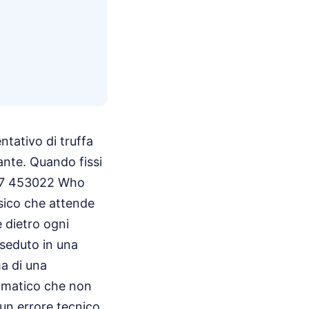
ntativo di truffa
ante. Quando fissi
597 453022 Who
isico che attende
 dietro ogni
 seduto in una
ma di una
tomatico che non
 un errore tecnico,