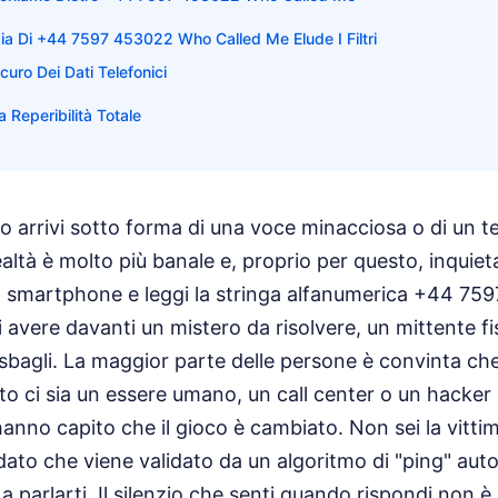
ia Di +44 7597 453022 Who Called Me Elude I Filtri
curo Dei Dati Telefonici
a Reperibilità Totale
lo arrivi sotto forma di una voce minacciosa o di un te
ealtà è molto più banale e, proprio per questo, inquiet
o smartphone e leggi la stringa alfanumerica +44 7
i avere davanti un mistero da risolvere, un mittente f
sbagli. La maggior parte delle persone è convinta che
 ci sia un essere umano, un call center o un hacker
anno capito che il gioco è cambiato. Non sei la vitti
 dato che viene validato da un algoritmo di "ping" au
a parlarti. Il silenzio che senti quando rispondi non è