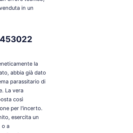
ivenduta in un
7 453022
reneticamente la
to, abbia già dato
a parassitario di
e. La vera
posta così
one per l'incerto.
ito, esercita un
 o a