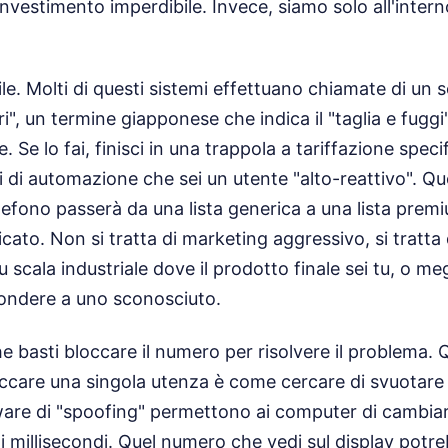
investimento imperdibile. Invece, siamo solo all'inte
ile. Molti di questi sistemi effettuano chiamate di un s
", un termine giapponese che indica il "taglia e fuggi"
e. Se lo fai, finisci in una trappola a tariffazione speci
i di automazione che sei un utente "alto-reattivo". Qu
elefono passerà da una lista generica a una lista prem
icato. Non si tratta di marketing aggressivo, si tratta
u scala industriale dove il prodotto finale sei tu, o meg
spondere a uno sconosciuto.
e basti bloccare il numero per risolvere il problema. Q
occare una singola utenza è come cercare di svuotare
ware di "spoofing" permettono ai computer di cambiare
 millisecondi. Quel numero che vedi sul display potr