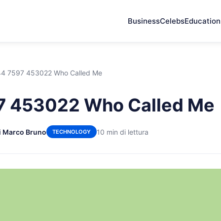
Business
Celebs
Education
4 7597 453022 Who Called Me
7 453022 Who Called Me
i Marco Bruno
10 min di lettura
TECHNOLOGY