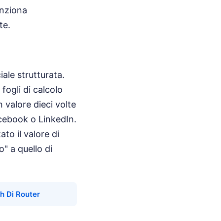
unziona
te.
ale strutturata.
fogli di calcolo
 valore dieci volte
acebook o LinkedIn.
to il valore di
o" a quello di
sh Di Router