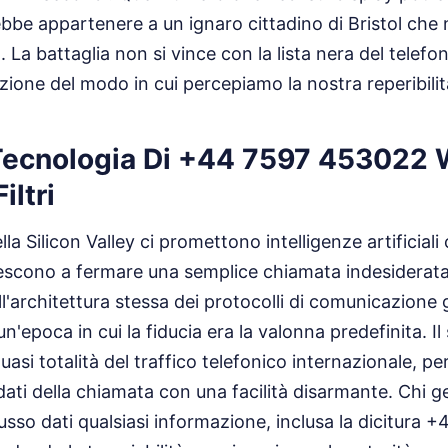
be appartenere a un ignaro cittadino di Bristol che
. La battaglia non si vince con la lista nera del telef
zione del modo in cui percepiamo la nostra reperibilità
Tecnologia Di +44 7597 453022 
iltri
lla Silicon Valley ci promettono intelligenze artificiali 
riescono a fermare una semplice chiamata indesiderat
ll'architettura stessa dei protocolli di comunicazione
 un'epoca in cui la fiducia era la valonna predefinita. I
uasi totalità del traffico telefonico internazionale, pe
ti della chiamata con una facilità disarmante. Chi ges
flusso dati qualsiasi informazione, inclusa la dicitur