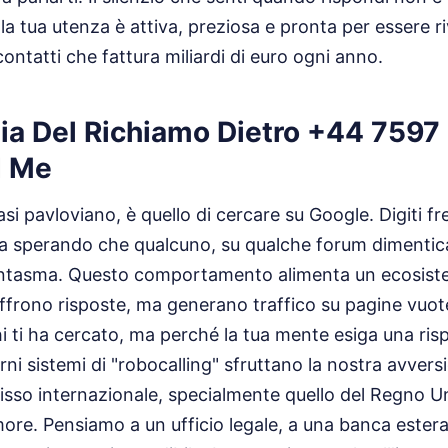
la tua utenza è attiva, preziosa e pronta per essere r
ontatti che fattura miliardi di euro ogni anno.
gia Del Richiamo Dietro +44 759
d Me
uasi pavloviano, è quello di cercare su Google. Digiti f
 sperando che qualcuno, su qualche forum dimentica
ntasma. Questo comportamento alimenta un ecosistem
ffrono risposte, ma generano traffico su pagine vuot
ti ha cercato, ma perché la tua mente esiga una ris
i sistemi di "robocalling" sfruttano la nostra avversi
sso internazionale, specialmente quello del Regno Un
more. Pensiamo a un ufficio legale, a una banca estera