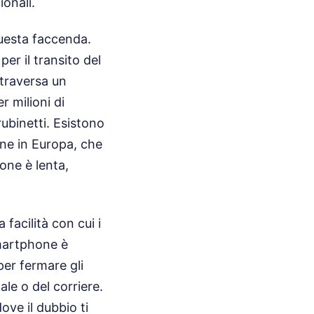
ionali.
uesta faccenda.
er il transito del
ttraversa un
 milioni di
rubinetti. Esistono
one in Europa, che
one è lenta,
 facilità con cui i
smartphone è
per fermare gli
le o del corriere.
ove il dubbio ti