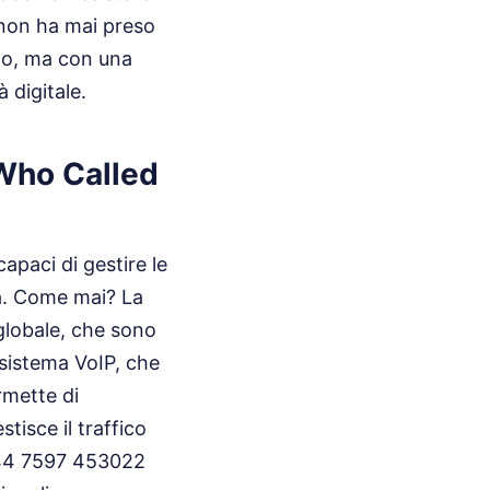
 non ha mai preso
ono, ma con una
 digitale.
Who Called
capaci di gestire le
a. Come mai? La
 globale, che sono
l sistema VoIP, che
rmette di
tisce il traffico
a +44 7597 453022