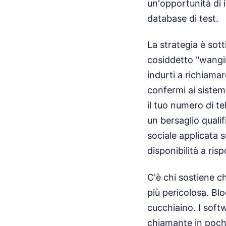
un'opportunità di 
database di test.
La strategia è sott
cosiddetto "wangiri
indurti a richiamar
confermi ai sistem
il tuo numero di t
un bersaglio qualif
sociale applicata s
disponibilità a ri
C'è chi sostiene ch
più pericolosa. Bl
cucchiaino. I soft
chiamante in pochi