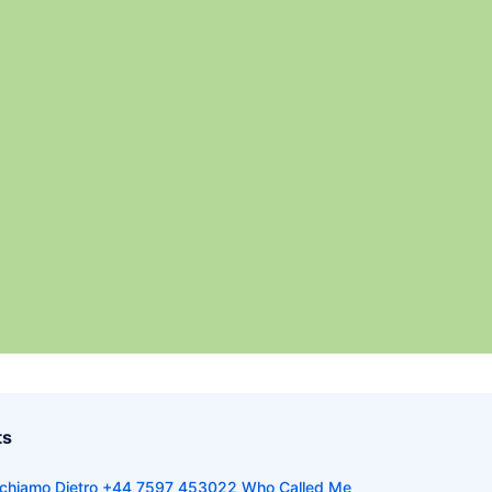
ts
Richiamo Dietro +44 7597 453022 Who Called Me