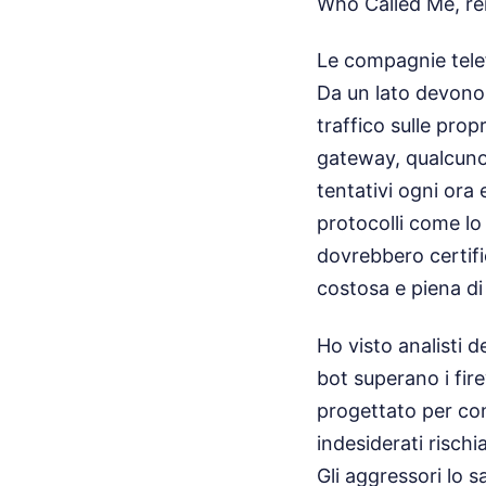
Who Called Me, ren
Le compagnie tele
Da un lato devono p
traffico sulle pro
gateway, qualcuno 
tentativi ogni ora 
protocolli come lo
dovrebbero certifi
costosa e piena di 
Ho visto analisti d
bot superano i fir
progettato per conn
indesiderati risch
Gli aggressori lo s