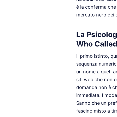
è la conferma che 
mercato nero dei c
La Psicolo
Who Calle
Il primo istinto, q
sequenza numerica
un nome a quel fa
siti web che non o
domanda non è chi 
immediata. I modern
Sanno che un prefi
fascino misto a ti