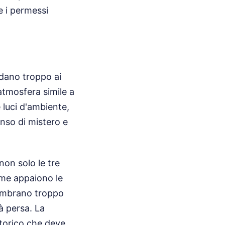
e i permessi
fidano troppo ai
'atmosfera simile a
 luci d'ambiente,
enso di mistero e
non solo le tre
ome appaiono le
 sembrano troppo
rà persa. La
storico che deve