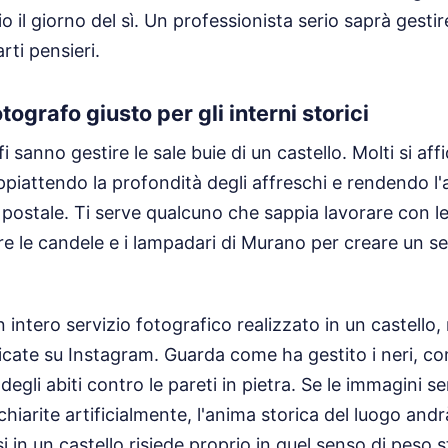
o il giorno del sì. Un professionista serio saprà gestir
rti pensieri.
tografo giusto per gli interni storici
fi sanno gestire le sale buie di un castello. Molti si af
appiattendo la profondità degli affreschi e rendendo l
o postale. Ti serve qualcuno che sappia lavorare con le
re le candele e i lampadari di Murano per creare un s
 intero servizio fotografico realizzato in un castello, 
licate su Instagram. Guarda come ha gestito i neri, c
 degli abiti contro le pareti in pietra. Se le immagini
chiarite artificialmente, l'anima storica del luogo and
i in un castello risiede proprio in quel senso di peso 