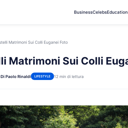
Business
Celebs
Education
stelli Matrimoni Sui Colli Euganei Foto
li Matrimoni Sui Colli Eug
6
Di Paolo Rinaldi
12 min di lettura
LIFESTYLE