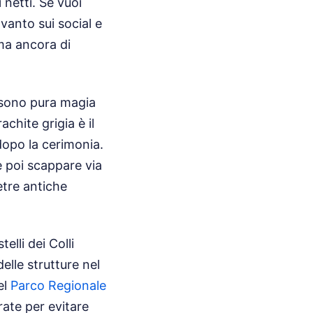
 netti. Se vuoi
vanto sui social e
ima ancora di
e sono pura magia
achite grigia è il
 dopo la cerimonia.
 e poi scappare via
ietre antiche
elli dei Colli
elle strutture nel
el
Parco Regionale
rate per evitare