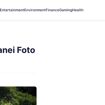
Entertainment
Environment
Finance
Gaming
Health
anei Foto