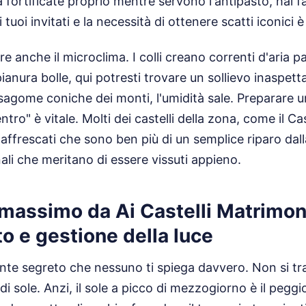
 fortificate proprio mentre servono l'antipasto, hai fall
 tuoi invitati e la necessità di ottenere scatti iconici è 
 anche il microclima. I colli creano correnti d'aria par
ianura bolle, qui potresti trovare un sollievo inaspett
e sagome coniche dei monti, l'umidità sale. Preparare 
ntro" è vitale. Molti dei castelli della zona, come il Ca
affrescati che sono ben più di un semplice riparo dal
i che meritano di essere vissuti appieno.
 massimo da Ai Castelli Matrimoni
o e gestione della luce
iente segreto che nessuno ti spiega davvero. Non si tra
di sole. Anzi, il sole a picco di mezzogiorno è il pegg