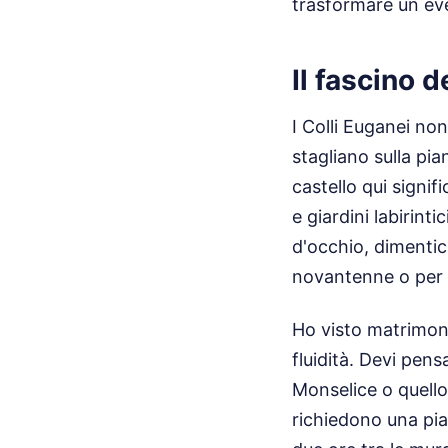
trasformare un eve
Il fascino d
I Colli Euganei no
stagliano sulla pi
castello qui signif
e giardini labirint
d'occhio, dimentic
novantenne o per il
Ho visto matrimoni
fluidità. Devi pens
Monselice o quell
richiedono una pian