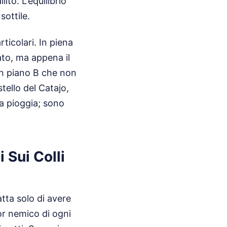
ito. L'equilibrio
sottile.
ticolari. In piena
ato, ma appena il
un piano B che non
stello del Catajo,
la pioggia; sono
 Sui Colli
tta solo di avere
ior nemico di ogni