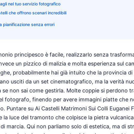
gli nel tuo servizio fotografico
elli che offrono scenari incredibili
a pianificazione senza errori
nio principesco è facile, realizzarlo senza trasforma
 invece un pizzico di malizia e molta esperienza sul ca
ghe, probabilmente hai già intuito che la provincia d
no usciti da un set cinematografico, ma la verità nud
 se non sai come gestirla. Molte coppie si perdono tra
del fotografo, finendo per avere immagini piatte che
rio. Puntare su Ai Castelli Matrimoni Sui Colli Euganei Fo
e la luce del tramonto che colpisce la pietra vulcanica
la di marcia. Qui non parliamo solo di estetica, ma di s