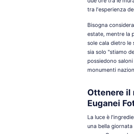
due ore tra le mura
tra l'esperienza dei
Bisogna considerare
estate, mentre la p
sole cala dietro l
sia solo "stiamo de
possiedono saloni 
monumenti nazional
Ottenere il
Euganei Fot
La luce è l'ingred
una bella giornata 