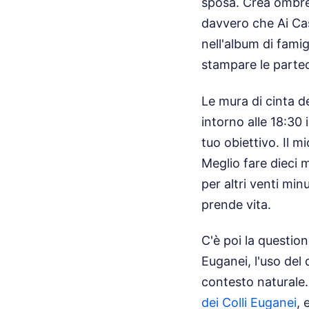
sposa. Crea ombre d
davvero che Ai Cast
nell'album di famig
stampare le partec
Le mura di cinta d
intorno alle 18:30 
tuo obiettivo. Il m
Meglio fare dieci m
per altri venti min
prende vita.
C'è poi la question
Euganei, l'uso del 
contesto naturale
dei Colli Euganei
, 