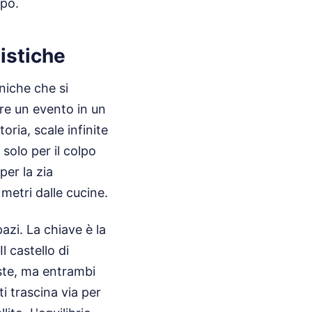
mpo.
gistiche
niche che si
are un evento in un
oria, scale infinite
 solo per il colpo
er la zia
metri dalle cucine.
azi. La chiave è la
l castello di
ste, ma entrambi
i trascina via per