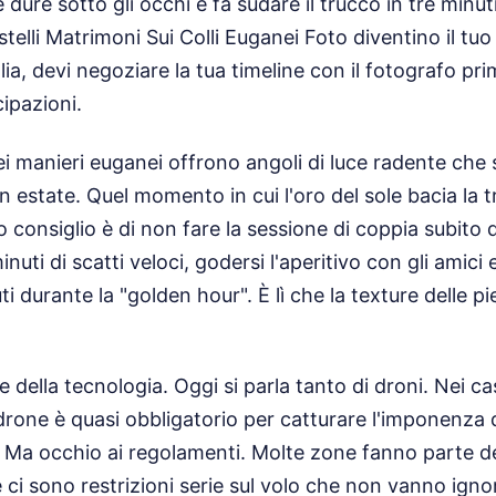
ure sotto gli occhi e fa sudare il trucco in tre minuti
elli Matrimoni Sui Colli Euganei Foto diventino il tuo 
lia, devi negoziare la tua timeline con il fotografo pr
ipazioni.
ei manieri euganei offrono angoli di luce radente ch
in estate. Quel momento in cui l'oro del sole bacia la tr
io consiglio è di non fare la sessione di coppia subito
inuti di scatti veloci, godersi l'aperitivo con gli amici
uti durante la "golden hour". È lì che la texture delle p
e della tecnologia. Oggi si parla tanto di droni. Nei cast
drone è quasi obbligatorio per catturare l'imponenza d
. Ma occhio ai regolamenti. Molte zone fanno parte d
e ci sono restrizioni serie sul volo che non vanno igno