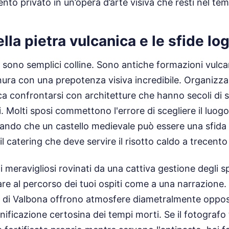
nto privato in un’opera d’arte visiva che resti nel te
ella pietra vulcanica e le sfide lo
n sono semplici colline. Sono antiche formazioni vulca
anura con una prepotenza visiva incredibile. Organizz
ica confrontarsi con architetture che hanno secoli di st
ici. Molti sposi commettono l'errore di scegliere il luogo
ando che un castello medievale può essere una sfida p
 catering che deve servire il risotto caldo a trecento 
 meravigliosi rovinati da una cattiva gestione degli sp
are al percorso dei tuoi ospiti come a una narrazione. I
o di Valbona offrono atmosfere diametralmente oppo
ificazione certosina dei tempi morti. Se il fotografo t