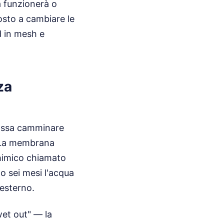
a funzionerà o
osto a cambiare le
d in mesh e
za
possa camminare
. La membrana
chimico chiamato
 sei mesi l'acqua
 esterno.
et out" — la