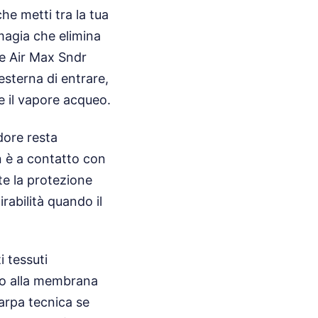
he metti tra la tua
magia che elimina
le Air Max Sndr
esterna di entrare,
e il vapore acqueo.
udore resta
n è a contatto con
te la protezione
rabilità quando il
i tessuti
ndo alla membrana
carpa tecnica se