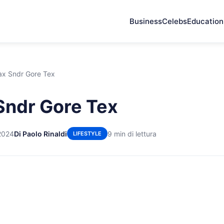
Business
Celebs
Education
ax Sndr Gore Tex
Sndr Gore Tex
2024
Di Paolo Rinaldi
9 min di lettura
LIFESTYLE