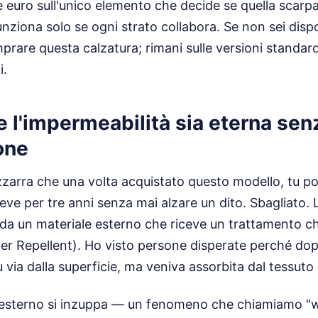
e euro sull'unico elemento che decide se quella scarp
unziona solo se ogni strato collabora. Se non sei disp
prare questa calzatura; rimani sulle versioni standar
i.
 l'impermeabilità sia eterna sen
one
izzarra che una volta acquistato questo modello, tu 
neve per tre anni senza mai alzare un dito. Sbagliato
 da un materiale esterno che riceve un trattamento 
r Repellent). Ho visto persone disperate perché dopo
 via dalla superficie, ma veniva assorbita dal tessuto
 esterno si inzuppa — un fenomeno che chiamiamo "w