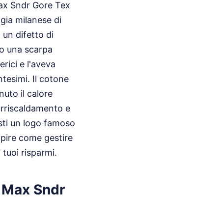
Max Sndr Gore Tex
gia milanese di
un difetto di
to una scarpa
rici e l'aveva
tesimi. Il cotone
uto il calore
surriscaldamento e
asti un logo famoso
apire come gestire
 tuoi risparmi.
ir Max Sndr