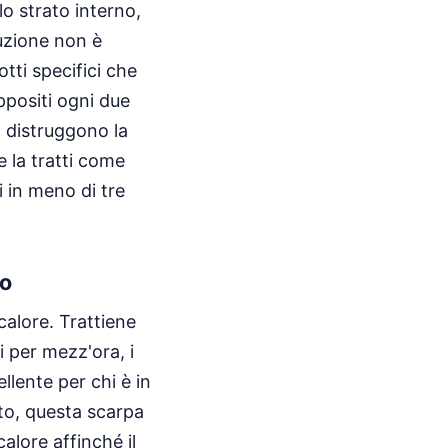
lo strato interno,
luzione non è
tti specifici che
ppositi ogni due
; distruggono la
e la tratti come
i in meno di tre
co
alore. Trattiene
i per mezz'ora, i
lente per chi è in
rto, questa scarpa
alore affinché il