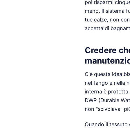
poi risparmi cinqu
meno. Il sistema f
tue calze, non com
accetta di bagnart
Credere che
manutenzi
C'è questa idea b
nel fango e nella 
interna è protetta
DWR (Durable Wate
non "scivolava" più
Quando il tessuto