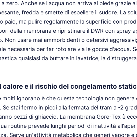
la a zero. Anche se l'acqua non arriva al piede grazie al
pesante, fredda e smette di espellere il sudore. La so
paio, ma pulire regolarmente la superficie con prodo
pori della membrana e ripristinare il DWR con spray a
o. Non usare mai ammorbidenti o detersivi aggressivi
le necessaria per far rotolare via le gocce d'acqua. S
stica qualsiasi da buttare in lavatrice, la distruggera
 calore e il rischio del congelamento stati
 molti ignorano è che questa tecnologia non genera c
 Se stai fermo in piedi alla fermata del tram a -2 grad
ranno pezzi di ghiaccio. La membrana Gore-Tex è eccel
ua routine prevede lunghi periodi di inattività all'ape
zza. Serve un'attività metabolica che generi vapore e c