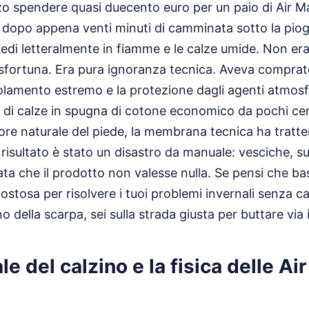
zo spendere quasi duecento euro per un paio di Air 
i, dopo appena venti minuti di camminata sotto la piog
edi letteralmente in fiamme e le calze umide. Non era 
 sfortuna. Era pura ignoranza tecnica. Aveva compra
solamento estremo e la protezione dagli agenti atmosfe
 di calze in spugna di cotone economico da pochi cen
dore naturale del piede, la membrana tecnica ha tratten
 risultato è stato un disastro da manuale: vesciche, 
ata che il prodotto non valesse nulla. Se pensi che b
tosa per risolvere i tuoi problemi invernali senza c
no della scarpa, sei sulla strada giusta per buttare via i
ale del calzino e la fisica delle A