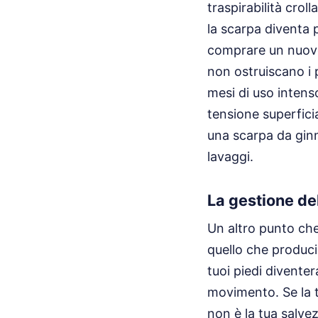
traspirabilità crol
la scarpa diventa 
comprare un nuovo 
non ostruiscano i 
mesi di uso intens
tensione superficia
una scarpa da ginna
lavaggi.
La gestione del
Un altro punto che
quello che produci.
tuoi piedi divente
movimento. Se la t
non è la tua salve