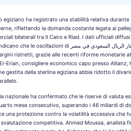
o egiziano ha registrato una stabilità relativa durante 
erne, riflettendo la domanda costante legata ai pellegr
ali bilaterali tra Il Cairo e Riad. I dati ufficiali diffus
oscillazioni di اسعار الريال السعودي في مصر rimangono
gini ristretti, grazie alle recenti riforme monetarie a
-Erian, consigliere economico capo presso Allianz, 
e gestita della sterlina egiziana abbia ridotto il divari
arallelo.
ia nazionale ha confermato che le riserve di valuta e
uarto mese consecutivo, superando i 46 miliardi di dol
e una protezione contro la volatilità eccessiva che ha
 svalutazione competitiva. Ahmed Moussa, analista fi