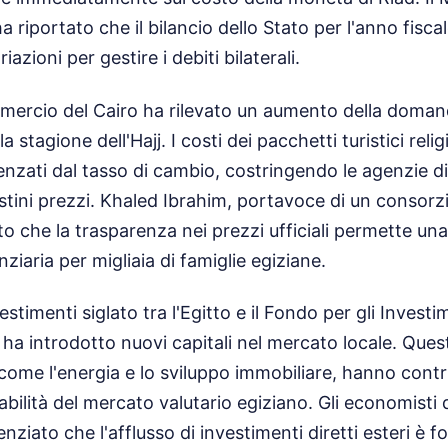
 riportato che il bilancio dello Stato per l'anno fisca
azioni per gestire i debiti bilaterali.
ercio del Cairo ha rilevato un aumento della domand
la stagione dell'Hajj. I costi dei pacchetti turistici reli
enzati dal tasso di cambio, costringendo le agenzie di
istini prezzi. Khaled Ibrahim, portavoce di un consorzi
ato che la trasparenza nei prezzi ufficiali permette una
nziaria per migliaia di famiglie egiziane.
estimenti siglato tra l'Egitto e il Fondo per gli Investi
 ha introdotto nuovi capitali nel mercato locale. Quest
 come l'energia e lo sviluppo immobiliare, hanno contr
abilità del mercato valutario egiziano. Gli economisti 
ziato che l'afflusso di investimenti diretti esteri è 