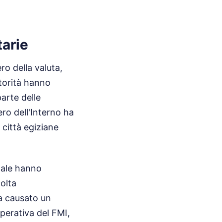
arie
ro della valuta,
utorità hanno
arte delle
ero dell'Interno ha
i città egiziane
nale hanno
olta
ia causato un
operativa del FMI,