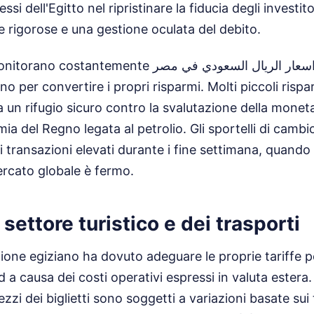
ssi dell'Egitto nel ripristinare la fiducia degli investit
e rigorose e una gestione oculata del debito.
temente اسعار الريال السعودي في مصر per decidere il
per convertire i propri risparmi. Molti piccoli risp
a un rifugio sicuro contro la svalutazione della moneta
mia del Regno legata al petrolio. Gli sportelli di cambi
i transazioni elevati durante i fine settimana, quando
ercato globale è fermo.
settore turistico e dei trasporti
azione egiziano ha dovuto adeguare le proprie tariffe per
 a causa dei costi operativi espressi in valuta estera
ezzi dei biglietti sono soggetti a variazioni basate sui