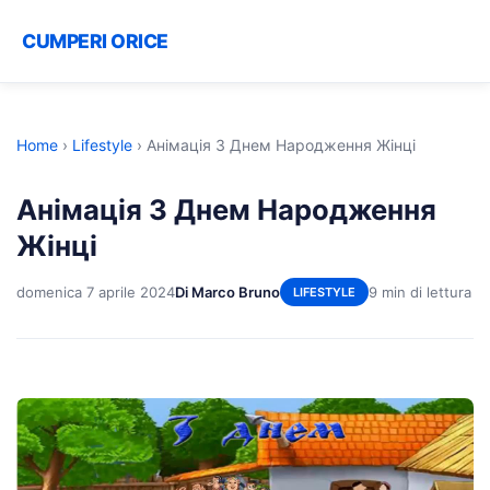
CUMPERI ORICE
Home
›
Lifestyle
›
Анімація З Днем Народження Жінці
Анімація З Днем Народження
Жінці
domenica 7 aprile 2024
Di Marco Bruno
9 min di lettura
LIFESTYLE