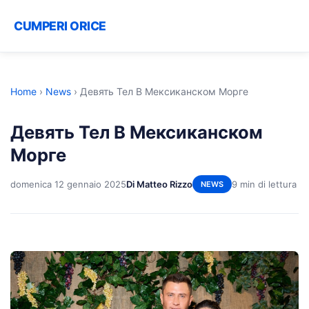
CUMPERI ORICE
Home
›
News
›
Девять Тел В Мексиканском Морге
Девять Тел В Мексиканском
Морге
domenica 12 gennaio 2025
Di Matteo Rizzo
9 min di lettura
NEWS