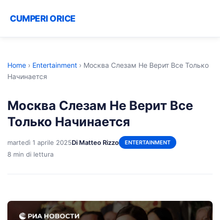
CUMPERI ORICE
Home
›
Entertainment
›
Москва Слезам Не Верит Все Только
Начинается
Москва Слезам Не Верит Все
Только Начинается
martedì 1 aprile 2025
Di Matteo Rizzo
ENTERTAINMENT
8 min di lettura