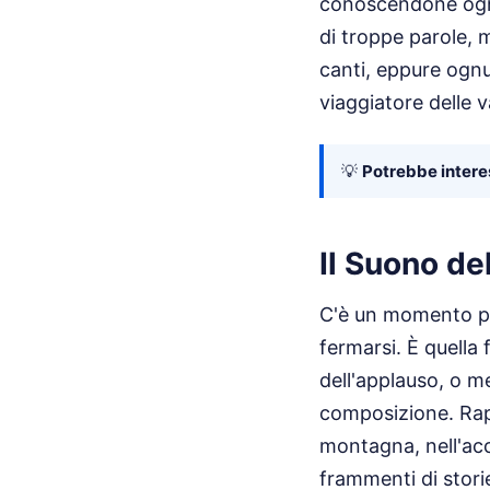
conoscendone ogni 
di troppe parole, m
canti, eppure ogn
viaggiatore delle va
💡
Potrebbe interes
Il Suono d
C'è un momento pre
fermarsi. È quella 
dell'applauso, o me
composizione. Rapp
montagna, nell'ac
frammenti di storie