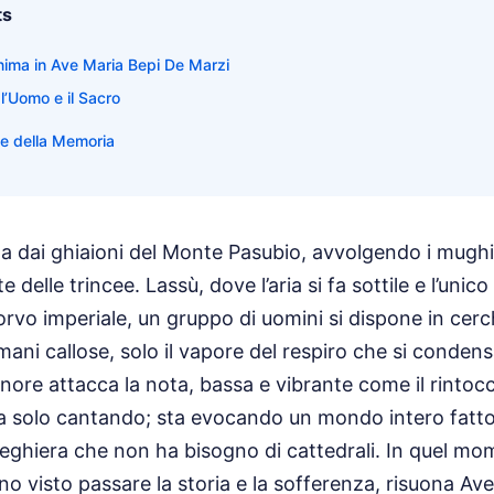
ts
nima in Ave Maria Bepi De Marzi
 l’Uomo e il Sacro
 e della Memoria
ta dai ghiaioni del Monte Pasubio, avvolgendo i mugh
 delle trincee. Lassù, dove l’aria si fa sottile e l’unico
orvo imperiale, un gruppo di uomini si dispone in cer
 mani callose, solo il vapore del respiro che si condensa
nore attacca la nota, bassa e vibrante come il rinto
 solo cantando; sta evocando un mondo intero fatto 
reghiera che non ha bisogno di cattedrali. In quel mom
no visto passare la storia e la sofferenza, risuona Av