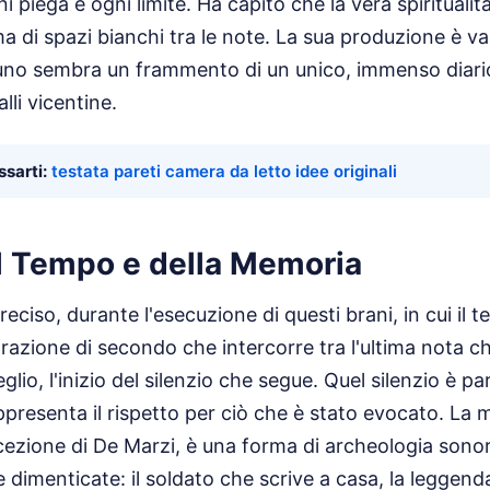
piega e ogni limite. Ha capito che la vera spirituali
a di spazi bianchi tra le note. La sua produzione è va
uno sembra un frammento di un unico, immenso diario
lli vicentine.
sarti:
testata pareti camera da letto idee originali
el Tempo e della Memoria
ciso, durante l'esecuzione di questi brani, in cui il
frazione di secondo che intercorre tra l'ultima nota ch
glio, l'inizio del silenzio che segue. Quel silenzio è pa
resenta il rispetto per ciò che è stato evocato. La m
cezione di De Marzi, è una forma di archeologia sono
 dimenticate: il soldato che scrive a casa, la leggenda