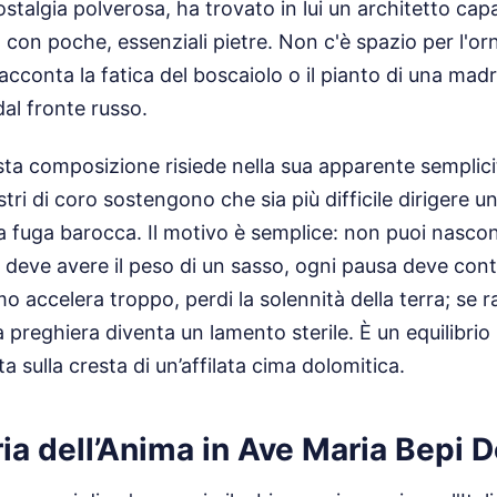
stalgia polverosa, ha trovato in lui un architetto cap
o con poche, essenziali pietre. Non c'è spazio per l'o
acconta la fatica del boscaiolo o il pianto di una mad
dal fronte russo.
ta composizione risiede nella sua apparente semplicità
tri di coro sostengono che sia più difficile dirigere u
fuga barocca. Il motivo è semplice: non puoi nascond
 deve avere il peso di un sasso, ogni pausa deve cont
tmo accelera troppo, perdi la solennità della terra; se r
 preghiera diventa un lamento sterile. È un equilibri
ta sulla cresta di un’affilata cima dolomitica.
a dell’Anima in Ave Maria Bepi D