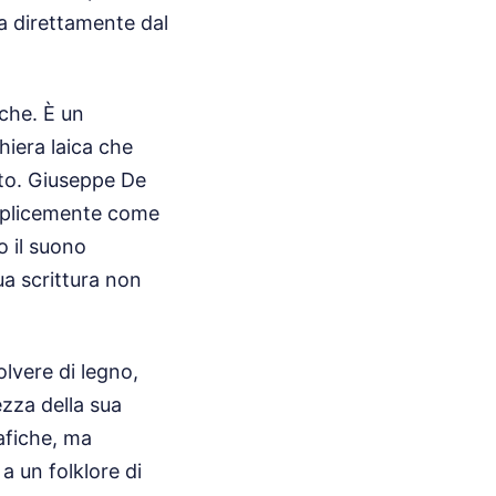
a direttamente dal
che. È un
hiera laica che
nito. Giuseppe De
emplicemente come
o il suono
ua scrittura non
lvere di legno,
ezza della sua
afiche, ma
a un folklore di