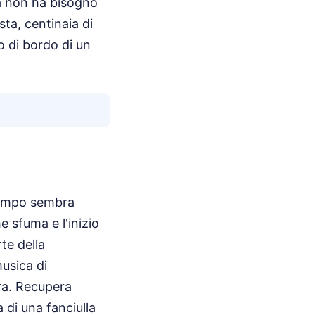
tà non ha bisogno
sta, centinaia di
 di bordo di un
 tempo sembra
e sfuma e l'inizio
rte della
usica di
ra. Recupera
 di una fanciulla