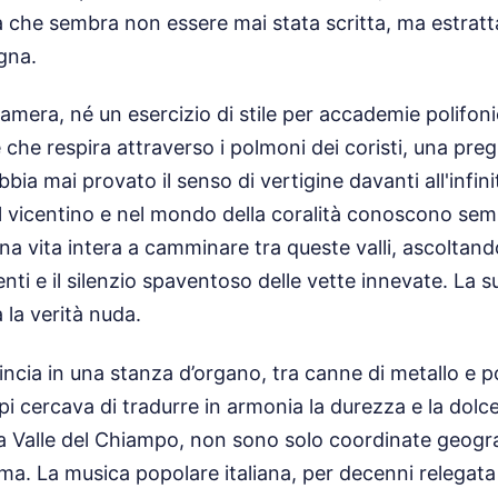
 che sembra non essere mai stata scritta, ma estratt
gna.
mera, né un esercizio di stile per accademie polifoni
che respira attraverso i polmoni dei coristi, una preg
bia mai provato il senso di vertigine davanti all'infi
nel vicentino e nel mondo della coralità conoscono s
na vita intera a camminare tra queste valli, ascoltand
enti e il silenzio spaventoso delle vette innevate. La s
a la verità nuda.
ncia in una stanza d’organo, tra canne di metallo e po
pi cercava di tradurre in armonia la durezza e la dolc
la Valle del Chiampo, non sono solo coordinate geogr
ima. La musica popolare italiana, per decenni relegata 