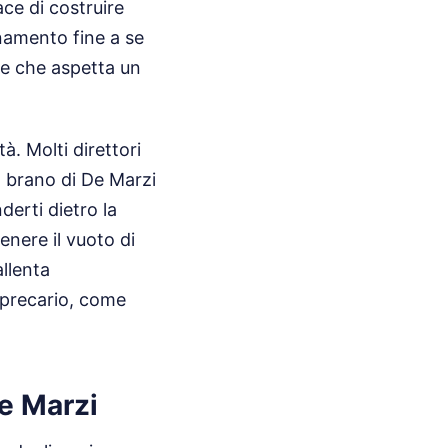
ace di costruire
rnamento fine a se
re che aspetta un
. Molti direttori
n brano di De Marzi
erti dietro la
enere il vuoto di
allenta
o precario, come
e Marzi