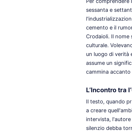
Per comprendere la
sessanta e settan
l'industrializzazio
cemento e il rumor
Crodaioli. Il nome 
culturale. Voleva
un luogo di verità 
assume un signific
cammina accanto ai
L’Incontro tra 
Il testo, quando pr
a creare quell'amb
intervista, l'auto
silenzio debba tor