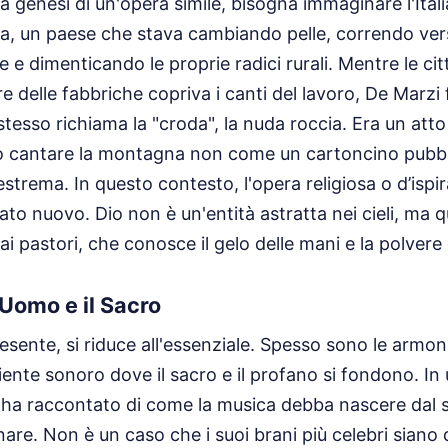
 genesi di un'opera simile, bisogna immaginare l'Itali
ta, un paese che stava cambiando pelle, correndo ve
ne e dimenticando le proprie radici rurali. Mentre le cit
e delle fabbriche copriva i canti del lavoro, De Marzi
stesso richiama la "croda", la nuda roccia. Era un atto
no cantare la montagna non come un cartoncino pubbl
estrema. In questo contesto, l'opera religiosa o d’ispi
ato nuovo. Dio non è un'entità astratta nei cieli, ma 
 pastori, che conosce il gelo delle mani e la polvere 
l’Uomo e il Sacro
esente, si riduce all'essenziale. Spesso sono le armon
iente sonoro dove il sacro e il profano si fondono. In
re ha raccontato di come la musica debba nascere dal si
nare. Non è un caso che i suoi brani più celebri siano 