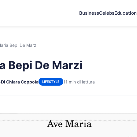
Business
Celebs
Education
aria Bepi De Marzi
a Bepi De Marzi
4
Di Chiara Coppola
11 min di lettura
LIFESTYLE