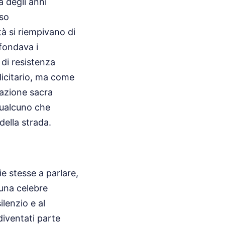
a degli anni
rso
tà si riempivano di
 fondava i
 di resistenza
icitario, ma come
razione sacra
qualcuno che
della strada.
ie stesse a parlare,
 una celebre
lenzio e al
diventati parte