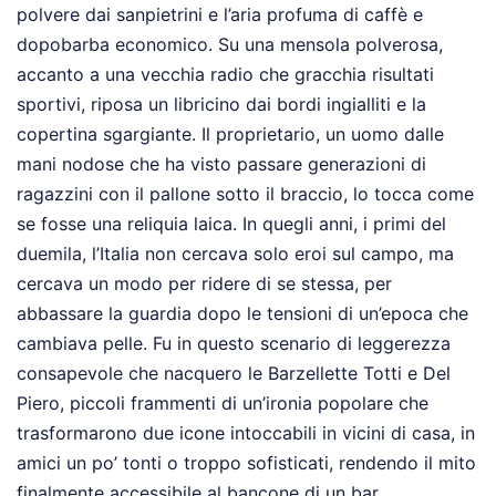
polvere dai sanpietrini e l’aria profuma di caffè e
dopobarba economico. Su una mensola polverosa,
accanto a una vecchia radio che gracchia risultati
sportivi, riposa un libricino dai bordi ingialliti e la
copertina sgargiante. Il proprietario, un uomo dalle
mani nodose che ha visto passare generazioni di
ragazzini con il pallone sotto il braccio, lo tocca come
se fosse una reliquia laica. In quegli anni, i primi del
duemila, l’Italia non cercava solo eroi sul campo, ma
cercava un modo per ridere di se stessa, per
abbassare la guardia dopo le tensioni di un’epoca che
cambiava pelle. Fu in questo scenario di leggerezza
consapevole che nacquero le Barzellette Totti e Del
Piero, piccoli frammenti di un’ironia popolare che
trasformarono due icone intoccabili in vicini di casa, in
amici un po’ tonti o troppo sofisticati, rendendo il mito
finalmente accessibile al bancone di un bar.