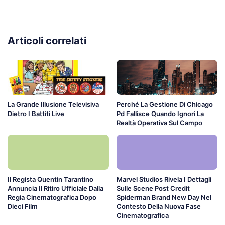
Articoli correlati
La Grande Illusione Televisiva
Perché La Gestione Di Chicago
Dietro I Battiti Live
Pd Fallisce Quando Ignori La
Realtà Operativa Sul Campo
Il Regista Quentin Tarantino
Marvel Studios Rivela I Dettagli
Annuncia Il Ritiro Ufficiale Dalla
Sulle Scene Post Credit
Regia Cinematografica Dopo
Spiderman Brand New Day Nel
Dieci Film
Contesto Della Nuova Fase
Cinematografica