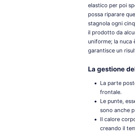
elastico per poi s
possa riparare quel
stagnola ogni cinqu
il prodotto da alc
uniforme; la nuca 
garantisce un ris
La gestione del
La parte poste
frontale.
Le punte, ess
sono anche più
Il calore corp
creando il tem