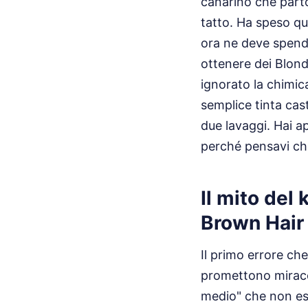
canarino che parto
tatto. Ha speso q
ora ne deve spende
ottenere dei Blond
ignorato la chimica
semplice tinta cas
due lavaggi. Hai a
perché pensavi che
Il mito del 
Brown Hair
Il primo errore ch
promettono miracol
medio" che non esi