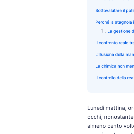
Sottovalutare il pot
Perché la stagnola i
La gestione d
Il confronto reale t
L'illusione della m
La chimica non men
Il controllo della r
Lunedì mattina, or
occhi, nonostante c
almeno cento volte