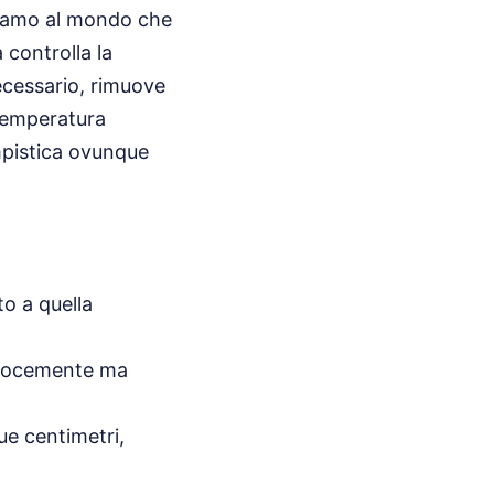
alsamo al mondo che
 controlla la
necessario, rimuove
 temperatura
empistica ovunque
to a quella
velocemente ma
due centimetri,