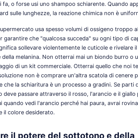
si fa, o forse usi uno shampoo schiarente. Quando app
rd sulle lunghezze, la reazione chimica non è unifor
supermercato usa spesso volumi di ossigeno troppo al
r garantire che "qualcosa succeda" su ogni tipo di ca
nifica sollevare violentemente le cuticole e rivelare i
 della melanina. Non otterrai mai un biondo burro o u
ggio di un kit commerciale. Otterrai quello che noi 
a soluzione non è comprare un'altra scatola di cenere p
re che la schiaritura è un processo a gradini. Se parti
o deve passare attraverso il rosso, l'arancio e il giallo 
i quando vedi l'arancio perché hai paura, avrai rovinat
il colore desiderato.
re il potere del sottotono e della