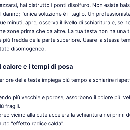
pezzarsi, hai distrutto i ponti disolfuro. Non esiste b
 danno; l'unica soluzione è il taglio. Un professionista
e minuti, apre, osserva il livello di schiaritura e, se 
une zone prima che da altre. La tua testa non ha una
è più fredda della parte superiore. Usare la stessa t
ultato disomogeneo.
 calore e i tempi di posa
riore della testa impiega più tempo a schiarire rispet
endo più vecchie e porose, assorbono il colore più 
 fragili.
oreo vicino alla cute accelera la schiaritura nei primi 
uto "effetto radice calda".