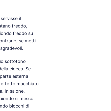
servisse il
astano freddo,
biondo freddo su
ontrario, se metti
sgradevoli.
tuo sottotono
della ciocca. Se
 parte esterna
n effetto macchiato
. In salone,
 biondo si mescoli
ando blocchi di