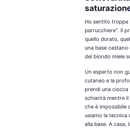
saturazion
Ho sentito troppe v
parrucchiere". Il 
quello dorato, que
una base castano c
del biondo miele s
Un esperto non gua
cutaneo e la profon
prendi una ciocca 
schiarirà mentre i
che è impossibile 
usiamo la tecnica d
alla base. A casa, 