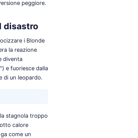
versione peggiore.
l disastro
locizzare i Blonde
era la reazione
e diventa
") e fuoriesce dalla
e di un leopardo.
 la stagnola troppo
sotto calore
lunga come un