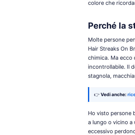
colore che ricorda
Perché la st
Molte persone pens
Hair Streaks On Bro
chimica. Ma ecco c
incontrollabile. Il
stagnola, macchian
👉
Vedi anche:
ric
Ho visto persone b
a lungo o vicino a 
eccessivo perdono l