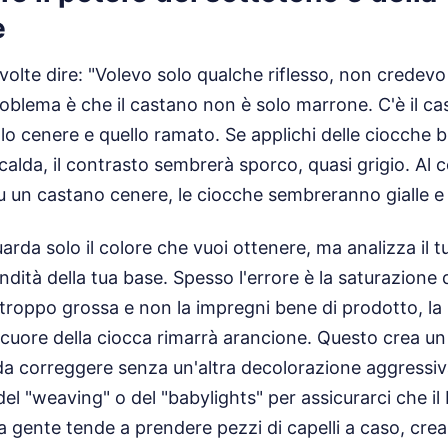
e
olte dire: "Volevo solo qualche riflesso, non credevo 
problema è che il castano non è solo marrone. C'è il c
llo cenere e quello ramato. Se applichi delle ciocche 
alda, il contrasto sembrerà sporco, quasi grigio. Al c
u un castano cenere, le ciocche sembreranno gialle e 
rda solo il colore che vuoi ottenere, ma analizza il 
dità della tua base. Spesso l'errore è la saturazione 
troppo grossa e non la impregni bene di prodotto, la
l cuore della ciocca rimarrà arancione. Questo crea u
da correggere senza un'altra decolorazione aggressiva
el "weaving" o del "babylights" per assicurarci che il
la gente tende a prendere pezzi di capelli a caso, cre