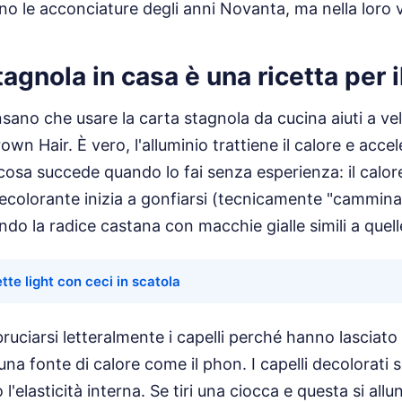
no le acconciature degli anni Novanta, ma nella loro 
agnola in casa è una ricetta per i
ano che usare la carta stagnola da cucina aiuti a ve
wn Hair. È vero, l'alluminio trattiene il calore e accel
osa succede quando lo fai senza esperienza: il calor
 decolorante inizia a gonfiarsi (tecnicamente "cammina
do la radice castana con macchie gialle simili a quell
ette light con ceci in scatola
ruciarsi letteralmente i capelli perché hanno lasciato
una fonte di calore come il phon. I capelli decolorati 
'elasticità interna. Se tiri una ciocca e questa si al