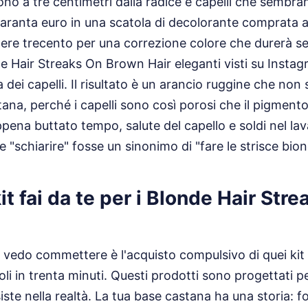
no a tre centimetri dalla radice e capelli che sembra
uaranta euro in una scatola di decolorante comprata 
re trecento per una correzione colore che durerà se
e Hair Streaks On Brown Hair eleganti visti su Insta
 dei capelli. Il risultato è un arancio ruggine che non
tana, perché i capelli sono così porosi che il pigment
ppena buttato tempo, salute del capello e soldi nel la
 "schiarire" fosse un sinonimo di "fare le strisce bion
kit fai da te per i Blonde Hair Str
e vedo commettere è l'acquisto compulsivo di quei kit 
i in trenta minuti. Questi prodotti sono progettati p
ste nella realtà. La tua base castana ha una storia: fo