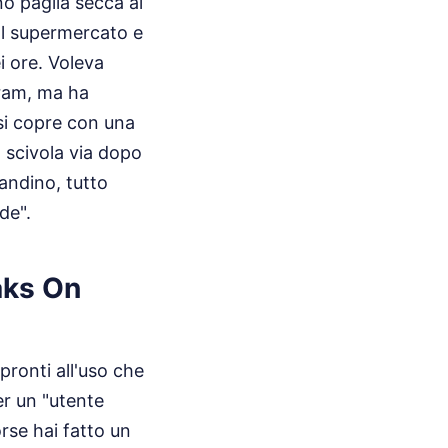
no paglia secca al
al supermercato e
i ore. Voleva
gram, ma ha
 si copre con una
o scivola via dopo
vandino, tutto
de".
eaks On
pronti all'uso che
er un "utente
rse hai fatto un