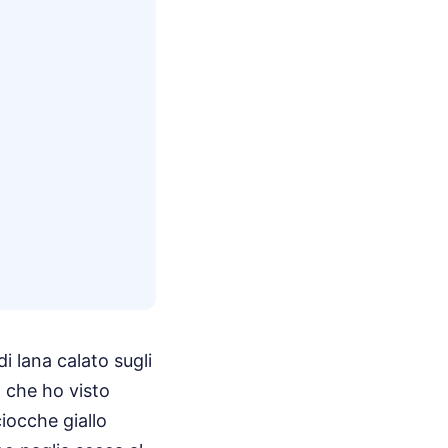
i lana calato sugli
o che ho visto
iocche giallo