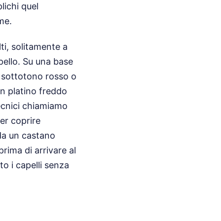
lichi quel
me.
ti, solitamente a
pello. Su una base
l sottotono rosso o
n platino freddo
tecnici chiamiamo
er coprire
 da un castano
prima di arrivare al
o i capelli senza