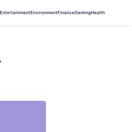
Entertainment
Environment
Finance
Gaming
Health
r