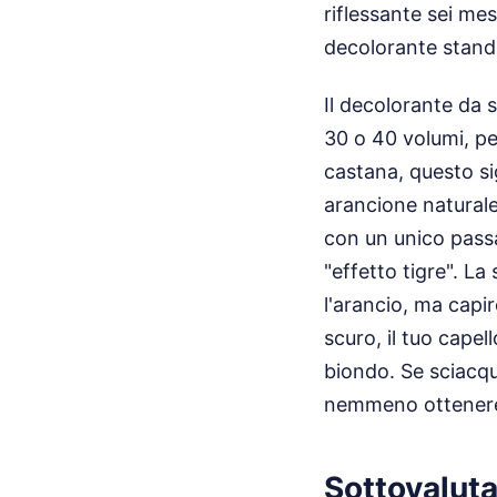
riflessante sei me
decolorante standa
Il decolorante da 
30 o 40 volumi, pe
castana, questo sig
arancione naturale
con un unico passa
"effetto tigre". L
l'arancio, ma capi
scuro, il tuo capell
biondo. Se sciacqu
nemmeno ottenere 
Sottovaluta