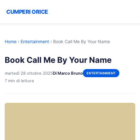
CUMPERI ORICE
Home
›
Entertainment
›
Book Call Me By Your Name
Book Call Me By Your Name
martedì 28 ottobre 2025
Di Marco Bruno
ENTERTAINMENT
7 min di lettura