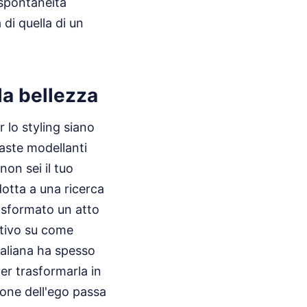
 spontaneità
di quella di un
la bellezza
r lo styling siano
paste modellanti
non sei il tuo
idotta a una ricerca
asformato un atto
itivo su come
italiana ha spesso
er trasformarla in
one dell'ego passa