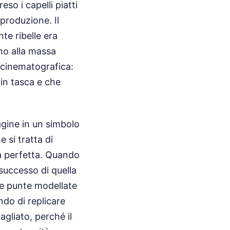
so i capelli piatti
 produzione. Il
e ribelle era
gno alla massa
a cinematografica:
in tasca e che
gine in un simbolo
 si tratta di
ea perfetta. Quando
 successo di quella
 le punte modellate
ndo di replicare
gliato, perché il