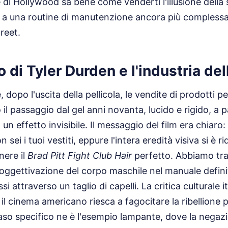
e di Hollywood sa bene come venderti l'illusione della
 a una routine di manutenzione ancora più complessa 
reet.
o di Tyler Durden e l'industria del
dopo l'uscita della pellicola, le vendite di prodotti pe
il passaggio dal gel anni novanta, lucido e rigido, a 
 effetto invisibile. Il messaggio del film era chiaro: 
sei i tuoi vestiti, eppure l'intera eredità visiva si è r
nere il
Brad Pitt Fight Club Hair
perfetto. Abbiamo tr
'oggettivazione del corpo maschile nel manuale defin
si attraverso un taglio di capelli. La critica culturale 
il cinema americano riesca a fagocitare la ribellione p
so specifico ne è l'esempio lampante, dove la negazi