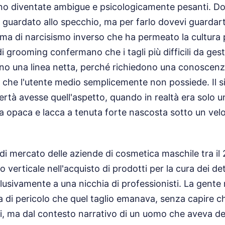
ono diventate ambigue e psicologicamente pesanti. D
 guardato allo specchio, ma per farlo dovevi guardarti
rma di narcisismo inverso che ha permeato la cultura p
 di grooming confermano che i tagli più difficili da ges
nno una linea netta, perché richiedono una conoscenz
o che l'utente medio semplicemente non possiede. Il s
ertà avesse quell'aspetto, quando in realtà era solo u
ra opaca e lacca a tenuta forte nascosta sotto un vel
di mercato delle aziende di cosmetica maschile tra il 
 verticale nell'acquisto di prodotti per la cura dei de
clusivamente a una nicchia di professionisti. La gente
ra di pericolo che quel taglio emanava, senza capire c
li, ma dal contesto narrativo di un uomo che aveva de