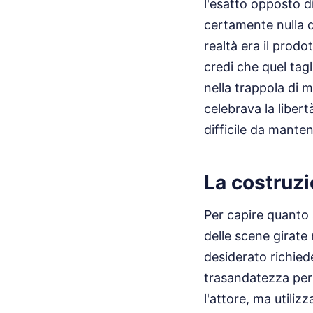
l'esatto opposto di
certamente nulla 
realtà era il prodo
credi che quel tag
nella trappola di m
celebrava la liber
difficile da mante
La costruzio
Per capire quanto 
delle scene girate 
desiderato richied
trasandatezza per i
l'attore, ma utili