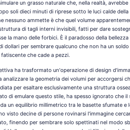
mulare un grasso naturale che, nella realtà, avrebbe re
opo soli dieci minuti di riprese sotto le luci calde della
he nessuno ammette è che quel volume apparentement
ruttura di tagli interni invisibili, fatti per dare soste
se la mano delle forbici. È il paradosso della bellezz
di dollari per sembrare qualcuno che non ha un soldo 
fatiscente che cade a pezzi.
ettiva ha trasformato un'operazione di design d'imma
a analizzare la geometria dei volumi per accorgersi che
udiata per esaltare esclusivamente una struttura oss
ato di emulare questo stile, ha spesso ignorato che il
da un equilibrio millimetrico tra le basette sfumate e
ho visto decine di persone rovinarsi l'immagine cerca
ato, finendo per sembrare solo spettinati nel modo sba