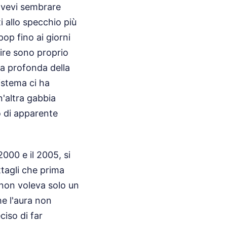
ovevi sembrare
 allo specchio più
op fino ai giorni
tire sono proprio
a profonda della
istema ci ha
n'altra gabbia
o di apparente
2000 e il 2005, si
ttagli che prima
 non voleva solo un
he l'aura non
ciso di far