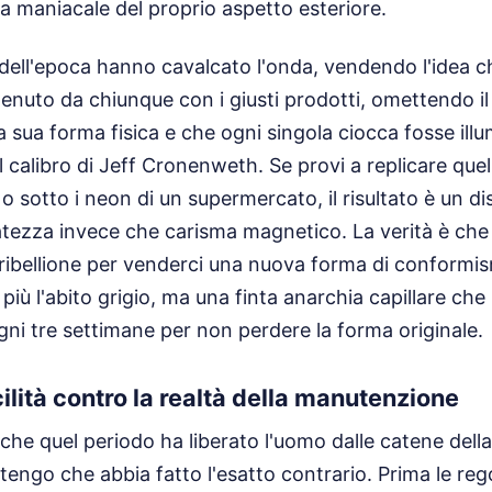
a maniacale del proprio aspetto esteriore.
 dell'epoca hanno cavalcato l'onda, vendendo l'idea c
enuto da chiunque con i giusti prodotti, omettendo il 
la sua forma fisica e che ogni singola ciocca fosse illu
l calibro di Jeff Cronenweth. Se provi a replicare quell
o o sotto i neon di un supermercato, il risultato è un d
tezza invece che carisma magnetico. La verità è che 
i ribellione per venderci una nuova forma di conformi
più l'abito grigio, ma una finta anarchia capillare che 
gni tre settimane per non perdere la forma originale.
acilità contro la realtà della manutenzione
che quel periodo ha liberato l'uomo dalle catene della
stengo che abbia fatto l'esatto contrario. Prima le reg