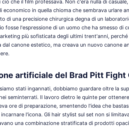
 ciò che il film professava. Non c'era nulla di casuale,
di economico in quella chioma che sembrava urlare a
tto di una precisione chirurgica degna di un laborator
lio fosse l'espressione di un uomo che ha smesso di cu
arketing più sofisticata degli ultimi trent'anni, perché
tà dal canone estetico, ma creava un nuovo canone an
nere.
ne artificiale del Brad Pitt Fight
siamo stati ingannati, dobbiamo guardare oltre la sup
nei seminterrati. Il lavoro dietro le quinte per ottenere
eva ore di preparazione, smentendo l'idea che bastas
ncarnare l'icona. Gli hair stylist sul set non si limita
zzavano una combinazione stratificata di prodotti opaci