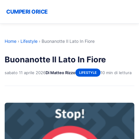
CUMPERI ORICE
Home
›
Lifestyle
›
Buonanotte Il Lato In Fiore
Buonanotte Il Lato In Fiore
sabato 11 aprile 2026
Di Matteo Rizzo
10 min di lettura
LIFESTYLE