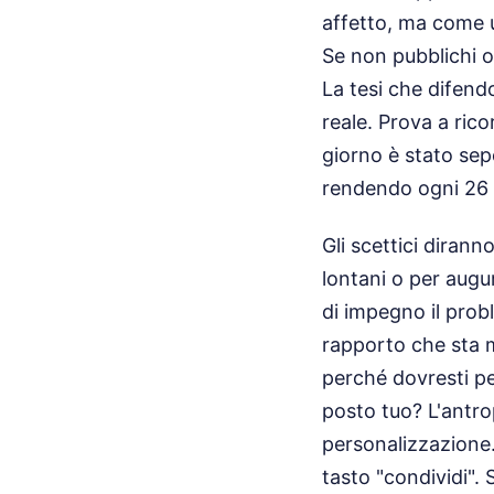
affetto, ma come u
Se non pubblichi o 
La tesi che difen
reale. Prova a rico
giorno è stato sep
rendendo ogni 26 s
Gli scettici dirann
lontani o per aug
di impegno il prob
rapporto che sta m
perché dovresti pe
posto tuo? L'antrop
personalizzazione. 
tasto "condividi".