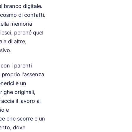
 branco digitale.
o-cosmo di contatti.
della memoria
riesci, perché quel
a di altre,
sivo.
 con i parenti
 proprio l'assenza
nerici è un
ighe originali,
ccia il lavoro al
io e
ice che scorre e un
ento, dove