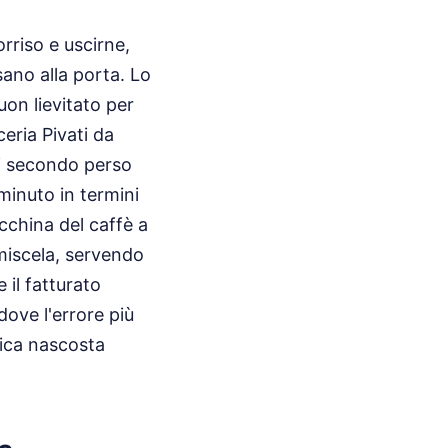
orriso e uscirne,
sano alla porta. Lo
on lievitato per
eria Pivati da
ni secondo perso
minuto in termini
cchina del caffè a
 miscela, servendo
 il fatturato
dove l'errore più
tica nascosta