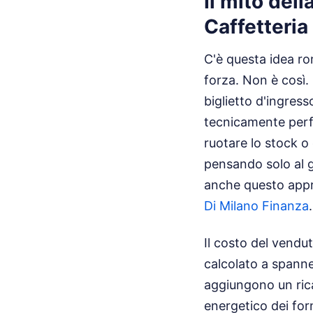
Il mito dell
Caffetteria
C'è questa idea ro
forza. Non è così. 
biglietto d'ingres
tecnicamente perf
ruotare lo stock o
pensando solo al g
anche questo app
Di Milano Finanza
.
Il costo del vendu
calcolato a spanne.
aggiungono un rica
energetico dei for