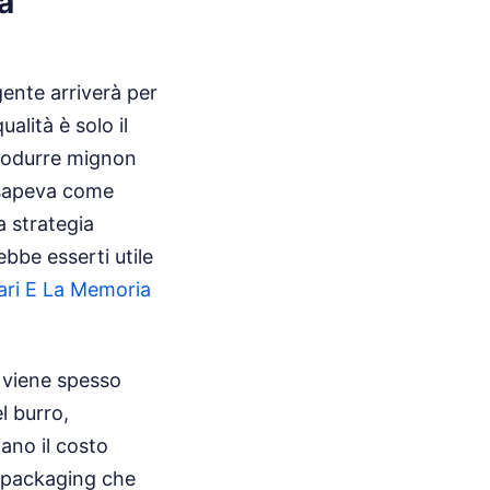
la
gente arriverà per
alità è solo il
 produrre mignon
 sapeva come
a strategia
ebbe esserti utile
fari E La Memoria
 viene spesso
l burro,
ano il costo
i packaging che