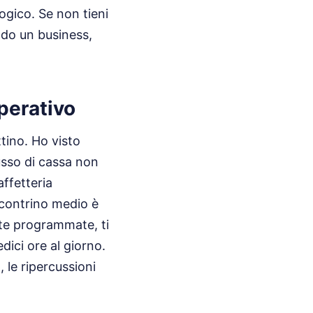
ogico. Se non tieni
ndo un business,
operativo
ttino. Ho visto
usso di cassa non
affetteria
 scontrino medio è
cite programmate, ti
dici ore al giorno.
a
, le ripercussioni