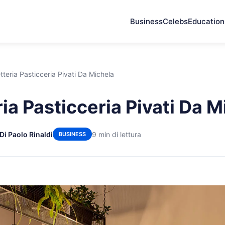
Business
Celebs
Education
tteria Pasticceria Pivati Da Michela
ia Pasticceria Pivati Da M
Di Paolo Rinaldi
9 min di lettura
BUSINESS