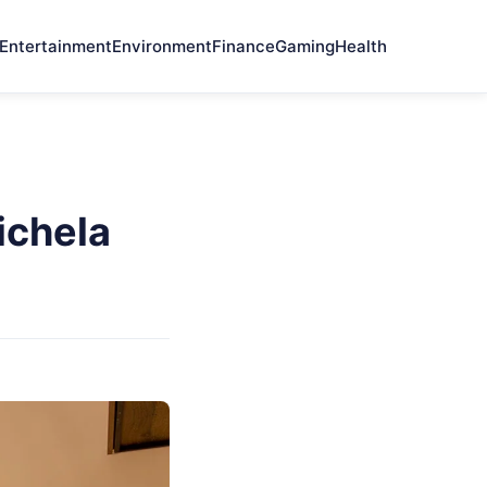
Entertainment
Environment
Finance
Gaming
Health
ichela