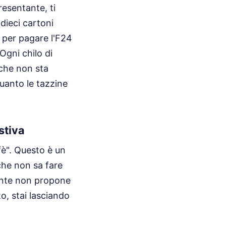
resentante, ti
dieci cartoni
 per pagare l'F24
Ogni chilo di
 che non sta
uanto le tazzine
stiva
fè". Questo è un
che non sa fare
dente non propone
, stai lasciando