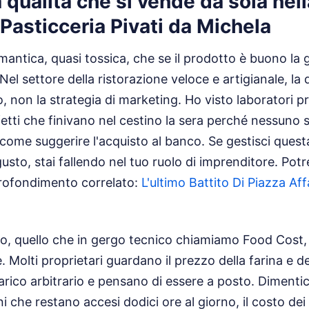
a qualità che si vende da sola nel
 Pasticceria Pivati da Michela
mantica, quasi tossica, che se il prodotto è buono la 
Nel settore della ristorazione veloce e artigianale, la qu
so, non la strategia di marketing. Ho visto laboratori
etti che finivano nel cestino la sera perché nessuno
 come suggerire l'acquisto al banco. Se gestisci quest
usto, stai fallendo nel tuo ruolo di imprenditore.
Potr
rofondimento correlato:
L'ultimo Battito Di Piazza Af
to, quello che in gergo tecnico chiamiamo Food Cost,
 Molti proprietari guardano il prezzo della farina e de
rico arbitrario e pensano di essere a posto. Dimentic
ni che restano accesi dodici ore al giorno, il costo de