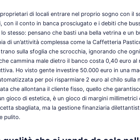
proprietari di locali entrare nel proprio sogno con il s
, con il conto in banca prosciugato e i debiti che bus
lo stesso: pensano che basti una bella vetrina e un bu
ia di un’attività complessa come la Caffetteria Pasticc
trano sulla sfoglia che scrocchia, ignorando che og
he cammina male dietro il banco costa 0,40 euro al 
uttiva. Ho visto gente investire 50.000 euro in una ma
utomatizzata per poi risparmiare 2 euro al chilo sulla
a che allontana il cliente fisso, quello che garantisce
n gioco di estetica, è un gioco di margini millimetrici 
cetta sbagliata, ma la gestione finanziaria dilettantis
 pulito.