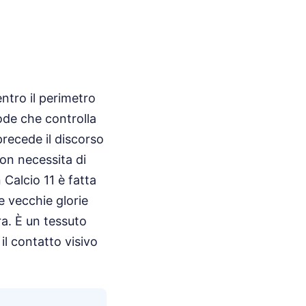
entro il perimetro
tode che controlla
 precede il discorso
non necessita di
Calcio 11 è fatta
e vecchie glorie
ra. È un tessuto
il contatto visivo