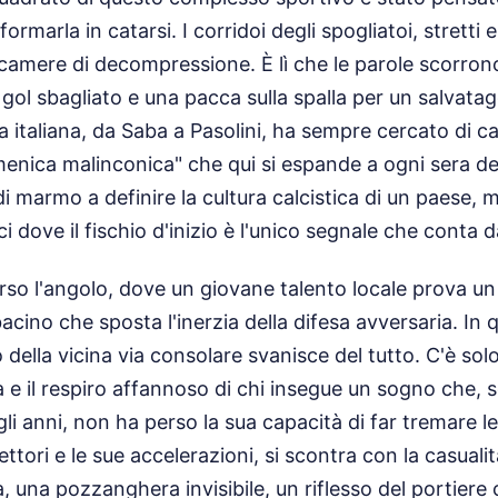
ormarla in catarsi. I corridoi degli spogliatoi, stretti e
mere di decompressione. È lì che le parole scorrono 
ol sbagliato e una pacca sulla spalla per un salvatagg
va italiana, da Saba a Pasolini, ha sempre cercato di c
omenica malinconica" che qui si espande a ogni sera d
di marmo a definire la cultura calcistica di un paese, 
i dove il fischio d'inizio è l'unico segnale che conta 
verso l'angolo, dove un giovane talento locale prova un
cino che sposta l'inerzia della difesa avversaria. In 
 della vicina via consolare svanisce del tutto. C'è solo 
 e il respiro affannoso di chi insegue un sogno che,
i anni, non ha perso la sua capacità di far tremare le 
vettori e le sue accelerazioni, si scontra con la casuali
a, una pozzanghera invisibile, un riflesso del portier