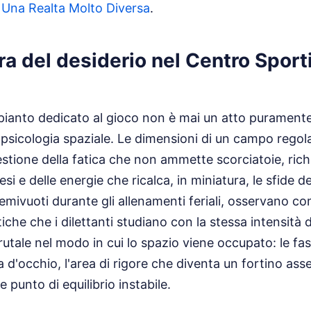
Una Realta Molto Diversa
.
ura del desiderio nel Centro Spor
mpianto dedicato al gioco non è mai un atto puramente
 psicologia spaziale. Le dimensioni di un campo rego
tione della fatica che non ammette scorciatoie, ric
esi e delle energie che ricalca, in miniatura, le sfide 
 semivuoti durante gli allenamenti feriali, osservano c
ttiche che i dilettanti studiano con la stessa intensità 
utale nel modo in cui lo spazio viene occupato: le fasc
 d'occhio, l'area di rigore che diventa un fortino assed
unto di equilibrio instabile.