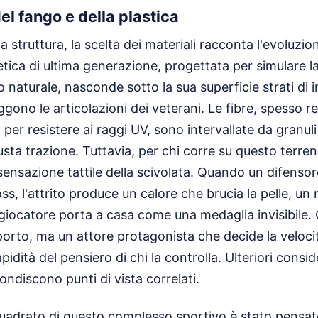
el fango e della plastica
ta struttura, la scelta dei materiali racconta l'evoluzio
etica di ultima generazione, progettata per simulare la
 naturale, nasconde sotto la sua superficie strati di
ono le articolazioni dei veterani. Le fibre, spesso re
o per resistere ai raggi UV, sono intervallate da granuli
usta trazione. Tuttavia, per chi corre su questo terren
ensazione tattile della scivolata. Quando un difensore
ss, l'attrito produce un calore che brucia la pelle, un
giocatore porta a casa come una medaglia invisibile. 
orto, ma un attore protagonista che decide la velocità
idità del pensiero di chi la controlla.
Ulteriori consid
ndiscono punti di vista correlati.
uadrato di questo complesso sportivo è stato pensato