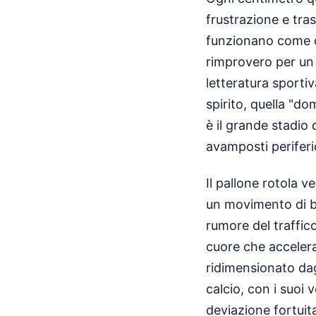
frustrazione e trasf
funzionano come ca
rimprovero per un g
letteratura sporti
spirito, quella "d
è il grande stadio 
avamposti periferic
Il pallone rotola 
un movimento di ba
rumore del traffico
cuore che accelera
ridimensionato dagl
calcio, con i suoi 
deviazione fortuit