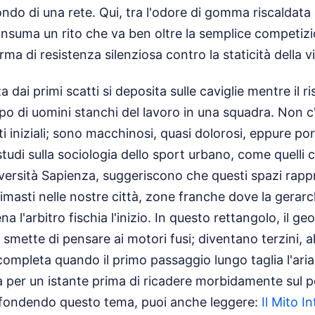
ondo di una rete. Qui, tra l'odore di gomma riscaldata
consuma un rito che va ben oltre la semplice competizi
a di resistenza silenziosa contro la staticità della v
a dai primi scatti si deposita sulle caviglie mentre il 
o di uomini stanchi del lavoro in una squadra. Non c'è
i iniziali; sono macchinosi, quasi dolorosi, eppure p
i studi sulla sociologia dello sport urbano, come quelli
iversità Sapienza, suggeriscono che questi spazi rappr
 rimasti nelle nostre città, zone franche dove la gerarc
 l'arbitro fischia l'inizio. In questo rettangolo, il g
 smette di pensare ai motori fusi; diventano terzini, ali
ompleta quando il primo passaggio lungo taglia l'aria
tà per un istante prima di ricadere morbidamente sul p
fondendo questo tema, puoi anche leggere:
Il Mito I