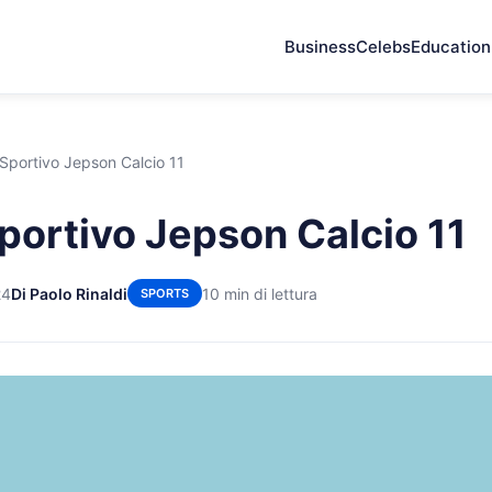
Business
Celebs
Education
Sportivo Jepson Calcio 11
portivo Jepson Calcio 11
24
Di Paolo Rinaldi
10 min di lettura
SPORTS