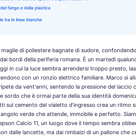
del fango e della plastica
le tra le linee bianche
le maglie di poliestere bagnate di sudore, confondendo
a dai bordi della periferia romana. È un martedì qualu
ggi in cui la luce sembra arrendersi troppo presto, la
ccendono con un ronzio elettrico familiare. Marco si all
ipete da vent'anni, sentendo la pressione del laccio c
e sordo che è ormai parte della sua identità domenicale
ti sul cemento del vialetto d'ingresso crea un ritmo 
ttangolo verde che attende, immobile e perfetto. Siam
epson Calcio 11, un luogo dove il tempo sembra obbed
non dalle lancette, ma dai rimbalzi di un pallone che c