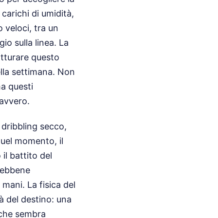
 carichi di umidità,
veloci, tra un
io sulla linea. La
atturare questo
ella settimana. Non
ma questi
davvero.
 dribbling secco,
quel momento, il
il battito del
 sebbene
mani. La fisica del
tà del destino: una
e che sembra