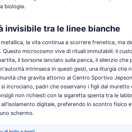
la biologia.
 invisibile tra le linee bianche
 metallica, la vita continua a scorrere frenetica, ma d
. Questo microcosmo vive di rituali immutabili: il cus
partita, il borsone lanciato sulla panca, il silenzio che
un'autorità intrinseca in questi gesti, una liturgia che 
munità che gravita attorno al Centro Sportivo Jepson 
si incrociano, padri che osservano i figli dal muretto 
sigli non richiesti con la sigaretta spenta tra le labb
 all'isolamento digitale, preferendo lo scontro fisico e 
i uno schermo.
ly di holly e benji