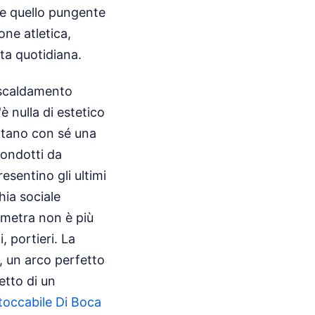
 e quello pungente
one atletica,
ita quotidiana.
riscaldamento
 nulla di estetico
ortano con sé una
 condotti da
esentino gli ultimi
hia sociale
eometra non è più
, portieri. La
, un arco perfetto
etto di un
ntoccabile Di Boca