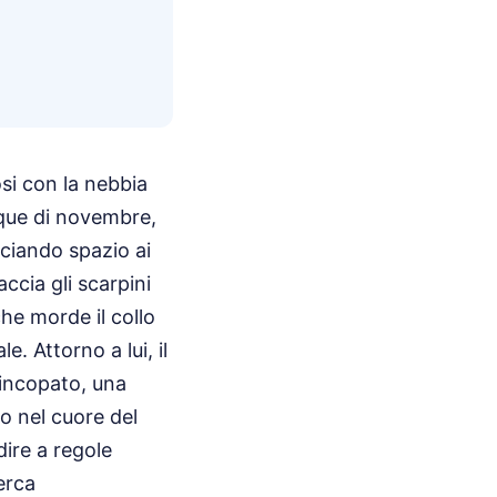
si con la nebbia
nque di novembre,
sciando spazio ai
accia gli scarpini
he morde il collo
. Attorno a lui, il
sincopato, una
o nel cuore del
ire a regole
erca