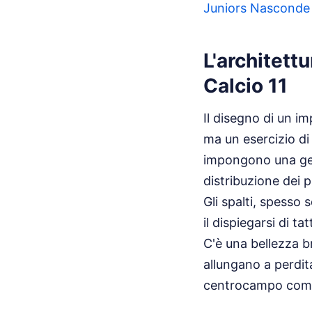
Juniors Nasconde 
L'architett
Calcio 11
Il disegno di un i
ma un esercizio di
impongono una ges
distribuzione dei p
Gli spalti, spesso
il dispiegarsi di ta
C'è una bellezza br
allungano a perdita
centrocampo come p