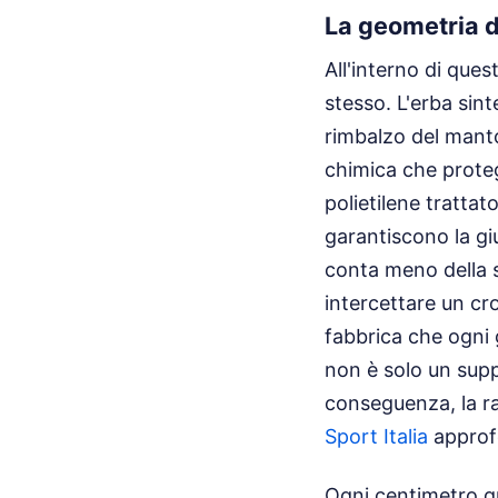
La geometria d
All'interno di ques
stesso. L'erba sint
rimbalzo del manto
chimica che protegg
polietilene trattat
garantiscono la gi
conta meno della s
intercettare un cro
fabbrica che ogni 
non è solo un supp
conseguenza, la rap
Sport Italia
approfo
Ogni centimetro q