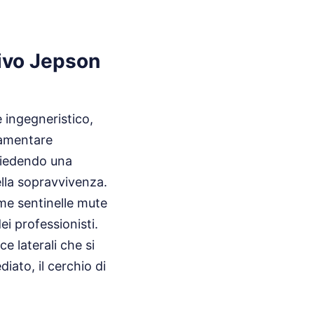
tivo Jepson
 ingegneristico,
lamentare
hiedendo una
della sopravvivenza.
ome sentinelle mute
dei professionisti.
e laterali che si
iato, il cerchio di