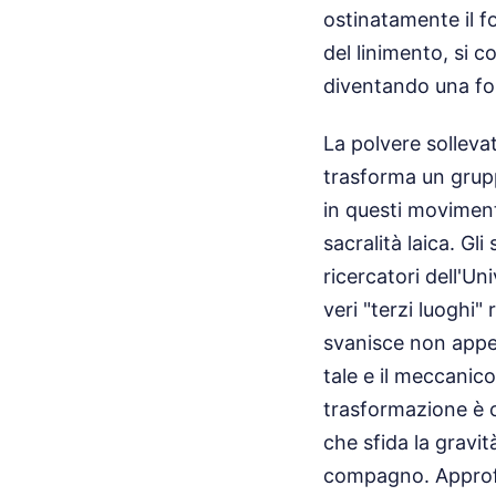
ostinatamente il f
del linimento, si 
diventando una form
La polvere sollevat
trasforma un grupp
in questi moviment
sacralità laica. Gl
ricercatori dell'Un
veri "terzi luoghi"
svanisce non appena
tale e il meccanico
trasformazione è c
che sfida la gravi
compagno.
Appro