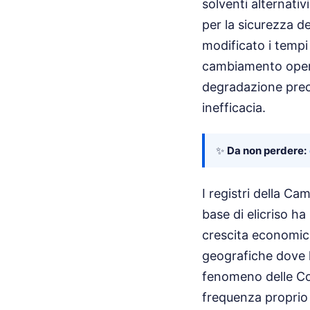
solventi alternati
per la sicurezza d
modificato i tempi
cambiamento operat
degradazione prec
inefficacia.
✨
Da non perdere:
I registri della Ca
base di elicriso ha
crescita economica
geografiche dove la
fenomeno delle Co
frequenza proprio 