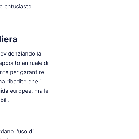
no entusiaste
liera
 evidenziando la
rapporto annuale di
ante per garantire
ha ribadito che i
uida europee, ma le
ili.
dano l'uso di