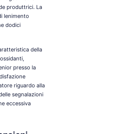
de produttrici. La
di lenimento
me dodici
ratteristica della
ossidanti,
enior presso la
ddisfazione
tore riguardo alla
 delle segnalazioni
ome eccessiva