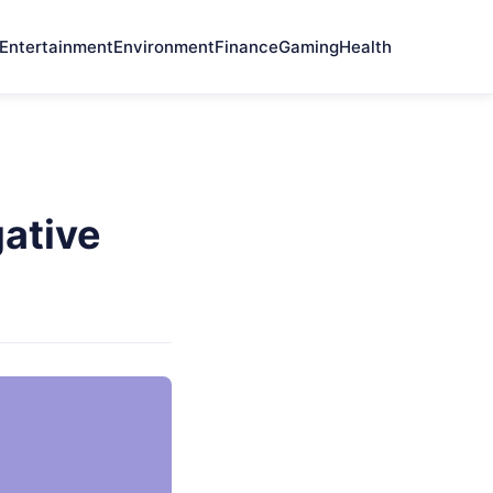
Entertainment
Environment
Finance
Gaming
Health
gative