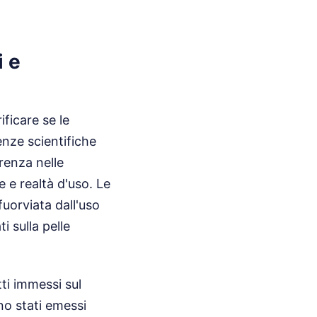
i e
ficare se le
nze scientifiche
renza nelle
e e realtà d'uso. Le
fuorviata dall'uso
i sulla pelle
ti immessi sul
o stati emessi