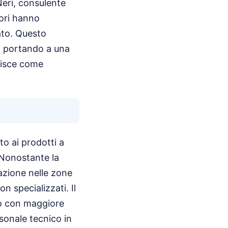
Neri, consulente
tori hanno
ato. Questo
, portando a una
pisce come
to ai prodotti a
. Nonostante la
razione nelle zone
n specializzati. Il
to con maggiore
sonale tecnico in