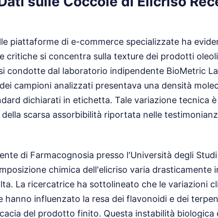
 Dati sulle Coccole di Elicriso Re
lle piattaforme di e-commerce specializzate ha evide
 critiche si concentra sulla texture dei prodotti oleolit
isi condotte dal laboratorio indipendente BioMetric L
 dei campioni analizzati presentava una densità mole
dard dichiarati in etichetta. Tale variazione tecnica 
 della scarsa assorbibilità riportata nelle testimonianze
ente di Farmacognosia presso l'Università degli Studi
mposizione chimica dell'elicriso varia drasticamente i
lta. La ricercatrice ha sottolineato che le variazioni c
ne hanno influenzato la resa dei flavonoidi e dei terp
icacia del prodotto finito. Questa instabilità biologica 