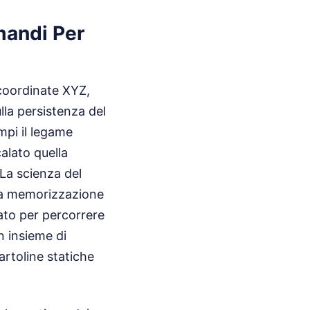
omandi Per
coordinate XYZ,
lla persistenza del
mpi il legame
calato quella
La scienza del
 la memorizzazione
ato per percorrere
n insieme di
rtoline statiche