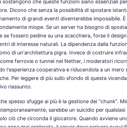
ti sostengono che queste funzioni siano essenziali per
ore. Dicono che senza la possibilità di spostare ista
inamento di grandi eventi diventerebbe impossibile. È 
fondamente miope. Se un server ha bisogno di spost
e se fossero pedine su una scacchiera, forse il design
centri di interesse naturali. La dipendenza dalla funz
tomo di un'architettura pigra. Invece di costruire infra
 come ferrovie o tunnel nel Nether, i moderatori ricor
ndo l'esperienza cooperativa e riducendola a un mero
iche.
Per leggere di più sullo sfondo di questa vicend
ivo riassunto.
che spesso sfugge ai più è la gestione dei "chunk". Mi
ntemporaneamente; sarebbe un suicidio per qualsiasi
olo ciò che circonda il giocatore. Quando avviene u
a zona mai esplorata, il server deve scrivere nuovi fil