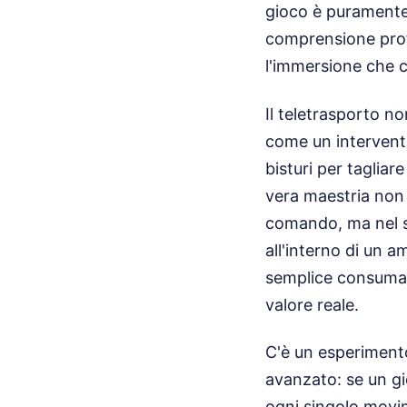
gioco è purament
comprensione profo
l'immersione che 
Il teletrasporto 
come un intervento
bisturi per tagliar
vera maestria non 
comando, ma nel s
all'interno di un 
semplice consumato
valore reale.
C'è un esperiment
avanzato: se un g
ogni singolo movi