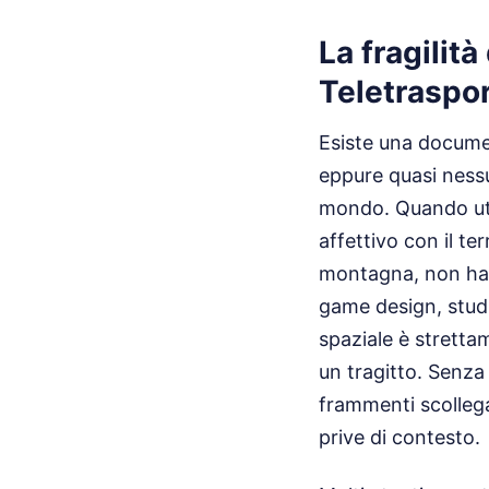
La fragilit
Teletraspor
Esiste una docume
eppure quasi nessu
mondo. Quando util
affettivo con il te
montagna, non hai 
game design, stud
spaziale è stretta
un tragitto. Senza
frammenti scollega
prive di contesto.