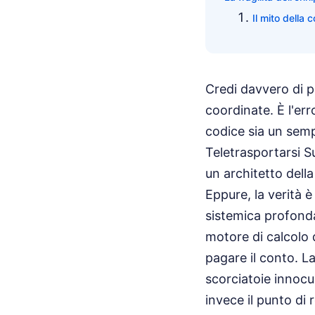
Il mito della 
Credi davvero di p
coordinate. È l'err
codice sia un semp
Teletrasportarsi Su
un architetto della
Eppure, la verità è
sistemica profond
motore di calcolo d
pagare il conto. L
scorciatoie innocu
invece il punto di 