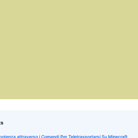
ts
nnipotenza attraverso i Comandi Per Teletrasportarsi Su Minecraft