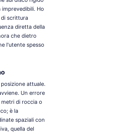
 imprevedibili. Ho
di scrittura
enza diretta della
gnora che dietro
che l'utente spesso
no
a posizione attuale.
avviene. Un errore
 metri di roccia o
co; è la
inate spaziali con
va, quella del