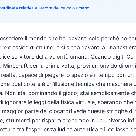
coordinata relativa e l'errore del calcolo umano
ossedere il mondo che hai davanti solo perché ne con
ore classico di chiunque si sieda davanti a una tastie
lice servitore della volontà umana. Quando digiti Co
 Minecraft per la prima volta, provi un brivido di onn
 realtà, capace di piegare lo spazio e il tempo con un 
 che quel potere è un’illusione tecnica che maschera u
a. Non stai dominando il gioco; stai semplicemente c
i ignorare le leggi della fisica virtuale, sperando che 
a maggior parte dei giocatori vede queste stringhe di
e, strumenti per risparmiare tempo in un universo infi
rottura tra l'esperienza ludica autentica e il collasso 