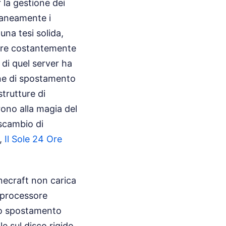
 la gestione dei
ntaneamente i
una tesi solida,
are costantemente
 di quel server ha
ione di spostamento
strutture di
rono alla magia del
 scambio di
a,
Il Sole 24 Ore
necraft non carica
 processore
no spostamento
e sul disco rigido