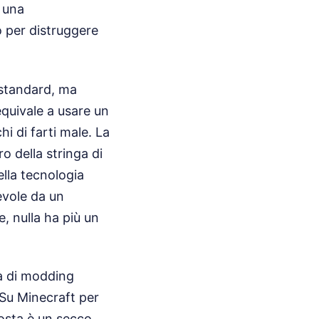
 una
o per distruggere
 standard, ma
quivale a usare un
hi di farti male. La
 della stringa di
lla tecnologia
evole da un
, nulla ha più un
à di modding
Su Minecraft per
osta è un secco