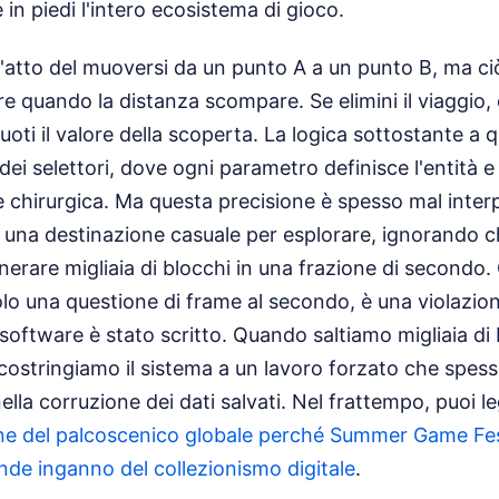
 in piedi l'intero ecosistema di gioco.
l'atto del muoversi da un punto A a un punto B, ma ci
 quando la distanza scompare. Se elimini il viaggio, el
svuoti il valore della scoperta. La logica sottostante a 
 dei selettori, dove ogni parametro definisce l'entità e
 chirurgica. Ma questa precisione è spesso mal interp
una destinazione casuale per esplorare, ignorando ch
erare migliaia di blocchi in una frazione di secondo.
o una questione di frame al secondo, è una violazion
 software è stato scritto. Quando saltiamo migliaia di
ostringiamo il sistema a un lavoro forzato che spesso
nella corruzione dei dati salvati.
Nel frattempo, puoi le
ione del palcoscenico globale perché Summer Game Fes
ande inganno del collezionismo digitale
.