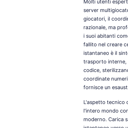
Molti utenti esper
server multigiocat
giocatori, il coord
razionale, ma pro
i suoi abitanti com
fallito nel creare 
istantaneo è il sin
trasporto interne,
codice, sterilizza
coordinate numer
fornisce un esaust
L'aspetto tecnico 
l'intero mondo co
moderno. Carica s
istantaneo verso un