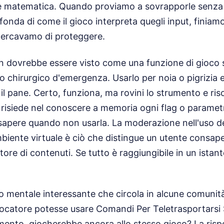
e matematica. Quando proviamo a sovrapporle senza
nda di come il gioco interpreta quegli input, finiam
cercavamo di proteggere.
non dovrebbe essere visto come una funzione di gioco
 chirurgico d'emergenza. Usarlo per noia o pigrizia e
e il pane. Certo, funziona, ma rovini lo strumento e risc
risiede nel conoscere a memoria ogni flag o parametro
apere quando non usarla. La moderazione nell'uso de
ambiente virtuale è ciò che distingue un utente consap
re di contenuti. Se tutto è raggiungibile in un istante
o mentale interessante che circola in alcune comunit
iocatore potesse usare Comandi Per Teletrasportarsi 
mento, giocherebbe ancora allo stesso gioco? La risp