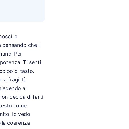
osci le
ra pensando che il
mandi Per
ipotenza. Ti senti
colpo di tasto.
na fragilità
hiedendo al
non decida di farti
 testo come
nito. Io vedo
della coerenza