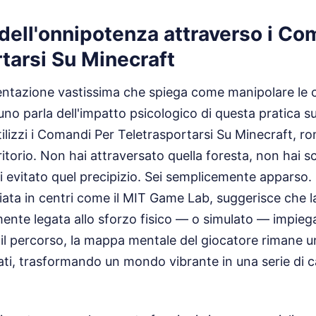
à dell'onnipotenza attraverso i C
tarsi Su Minecraft
ntazione vastissima che spiega come manipolare le 
no parla dell'impatto psicologico di questa pratica su
izzi i Comandi Per Teletrasportarsi Su Minecraft, ro
rritorio. Non hai attraversato quella foresta, non hai s
evitato quel precipizio. Sei semplicemente apparso. 
iata in centri come il MIT Game Lab, suggerisce che
mente legata allo sforzo fisico — o simulato — impieg
 il percorso, la mappa mentale del giocatore rimane u
ti, trasformando un mondo vibrante in una serie di ca