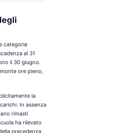
degli
re categorie
 scadenza al 31
ono il 30 giugno.
l monte ore pieno,
plicitamente la
ncarichi. In assenza
iano rimasti
Scuola ha rilevato
della precedenza