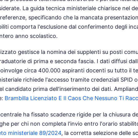
siderate. La guida tecnica ministeriale chiarisce nel 
Preferenze, specificando che la mancata presentazio
biliti comporta l'esclusione dal conferimento degli in
intero anno scolastico.
tizzato gestisce la nomina dei supplenti su posti comu
aduatorie di prima e seconda fascia. I dati diffusi dall
involge circa 400.000 aspiranti docenti su tutto il te
isteriale richiede l'accesso tramite credenziali SPID o
 del candidato prima dell'inserimento dei dati.
Ampliand
e:
Brambilla Licenziato E Il Caos Che Nessuno Ti Ra
centrale ha fissato scadenze rigide per la chiusura de
e per chi non completa l'invio entro l'orario stabil
to ministeriale 89/2024
, la corretta selezione delle 