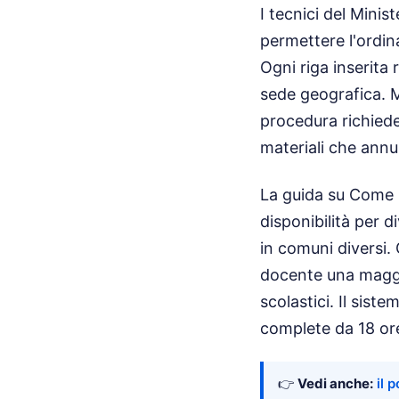
I tecnici del Minis
permettere l'ordin
Ogni riga inserita
sede geografica. M
procedura richiede
materiali che annu
La guida su Come C
disponibilità per d
in comuni diversi.
docente una maggior
scolastici. Il sist
complete da 18 ore
👉
Vedi anche:
il 