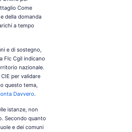
dettaglio Come
ne della domanda
carichi a tempo
ni e di sostegno,
a Flc Cgil indicano
rritorio nazionale.
 CIE per validare
o questo tema,
cconta Davvero
.
lle istanze, non
ito. Secondo quanto
scuole e dei comuni