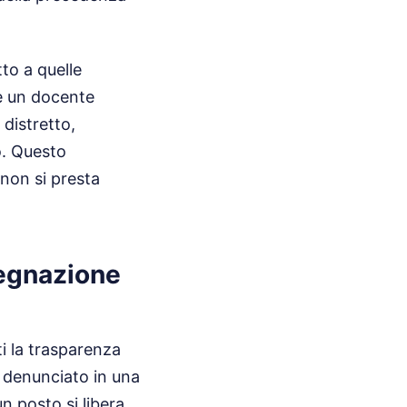
tto a quelle
Se un docente
 distretto,
o. Questo
non si presta
segnazione
i la trasparenza
a denunciato in una
un posto si libera