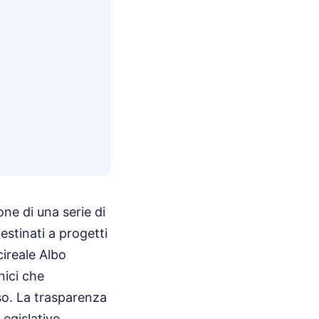
one di una serie di
estinati a progetti
cireale Albo
nici che
rso. La trasparenza
Legislativo