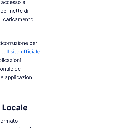
i accesso e
a permette di
al caricamento
nticorruzione per
lo.
Il sito ufficiale
blicazioni
ionale dei
e applicazioni
 Locale
formato il