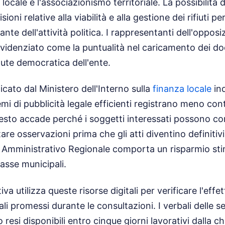
 locale e l'associazionismo territoriale. La possibilità 
ioni relative alla viabilità e alla gestione dei rifiuti p
te dell'attività politica. I rappresentanti dell'opposi
idenziato come la puntualità nel caricamento dei do
lute democratica dell'ente.
cato dal Ministero dell'Interno sulla
finanza locale
ind
mi di pubblicità legale efficienti registrano meno con
esto accade perché i soggetti interessati possono co
are osservazioni prima che gli atti diventino definitivi
le Amministrativo Regionale comporta un risparmio stim
casse municipali.
iva utilizza queste risorse digitali per verificare l'effe
i promessi durante le consultazioni. I verbali delle s
si disponibili entro cinque giorni lavorativi dalla chi