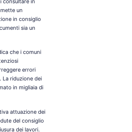
di consultare in
ermette un
zione in consiglio
cumenti sia un
ica che i comuni
tenziosi
rreggere errori
. La riduzione dei
ato in migliaia di
ttiva attuazione dei
edute del consiglio
usura dei lavori.