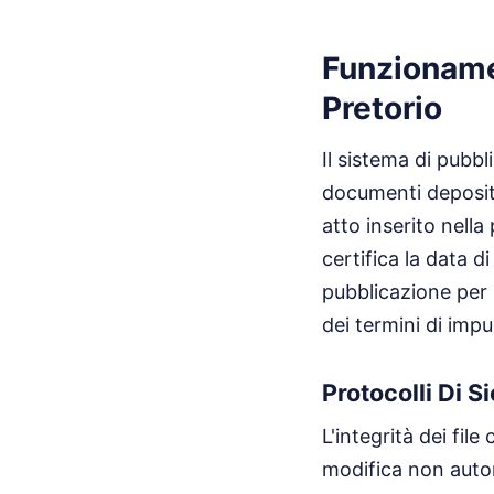
Funzioname
Pretorio
Il sistema di pubbl
documenti deposita
atto inserito nell
certifica la data d
pubblicazione per 1
dei termini di imp
Protocolli Di S
L'integrità dei fil
modifica non autori