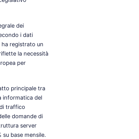
egrale dei
Secondo i dati
i ha registrato un
flette la necessità
uropea per
tto principale tra
a informatica del
i traffico
 delle domande di
truttura server
% su base mensile.