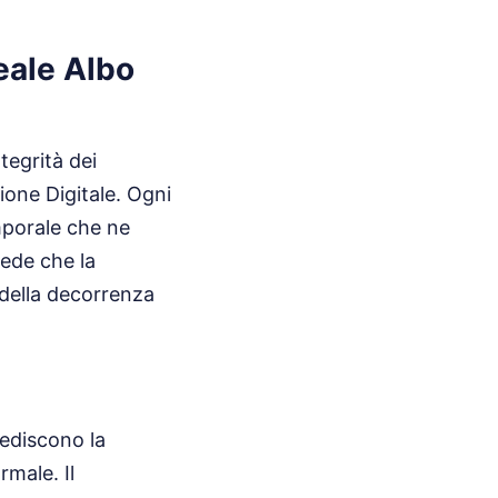
eale Albo
ntegrità dei
ione Digitale. Ogni
mporale che ne
vede che la
i della decorrenza
mpediscono la
rmale. Il