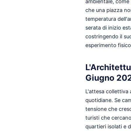
ambientale, come q
che una piazza no
temperatura dell'ar
serata di inizio es
costringendo il su
esperimento fisico i
L'Architett
Giugno 20
L'attesa collettiv
quotidiane. Se cam
tensione che cresce
turisti che cercano
quartieri isolati 