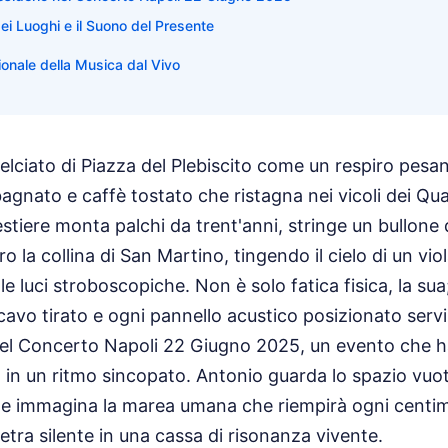
i Luoghi e il Suono del Presente
onale della Musica dal Vivo
 selciato di Piazza del Plebiscito come un respiro pes
bagnato e caffè tostato che ristagna nei vicoli dei Qua
stiere monta palchi da trent'anni, stringe un bullone 
o la collina di San Martino, tingendo il cielo di un vio
e luci stroboscopiche. Non è solo fatica fisica, la sua;
 cavo tirato e ogni pannello acustico posizionato serv
del Concerto Napoli 22 Giugno 2025, un evento che h
ttà in un ritmo sincopato. Antonio guarda lo spazio vuo
e e immagina la marea umana che riempirà ogni centi
etra silente in una cassa di risonanza vivente.