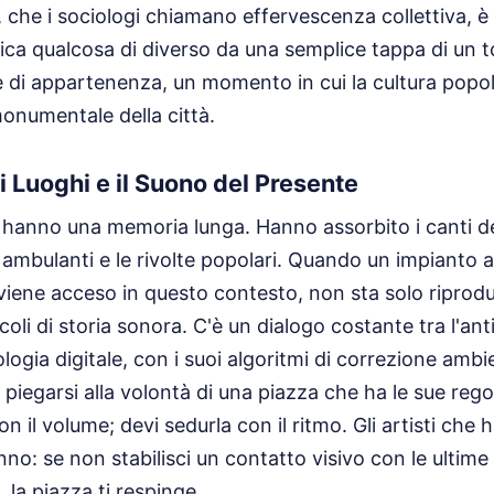
he i sociologi chiamano effervescenza collettiva, è
ica qualcosa di diverso da una semplice tappa di un t
 di appartenenza, un momento in cui la cultura popol
onumentale della città.
 Luoghi e il Suono del Presente
i hanno una memoria lunga. Hanno assorbito i canti del
i ambulanti e le rivolte popolari. Quando un impianto 
t viene acceso in questo contesto, non sta solo ripro
li di storia sonora. C'è un dialogo costante tra l'anti
ogia digitale, con i suoi algoritmi di correzione ambie
 piegarsi alla volontà di una piazza che ha le sue reg
 il volume; devi sedurla con il ritmo. Gli artisti che
no: se non stabilisci un contatto visivo con le ultime fi
 la piazza ti respinge.