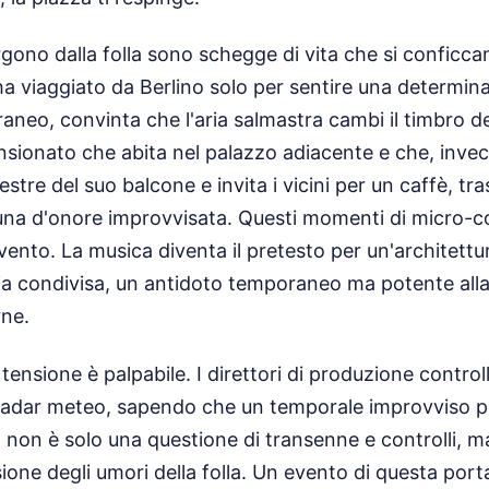
gono dalla folla sono schegge di vita che si conficca
ha viaggiato da Berlino solo per sentire una determi
rraneo, convinta che l'aria salmastra cambi il timbro d
ensionato che abita nel palazzo adiacente e che, invec
estre del suo balcone e invita i vicini per un caffè, t
buna d'onore improvvisata. Questi momenti di micro-c
vento. La musica diventa il pretesto per un'architettu
ioia condivisa, un antidoto temporaneo ma potente alla 
rne.
a tensione è palpabile. I direttori di produzione contro
radar meteo, sapendo che un temporale improvviso 
a non è solo una questione di transenne e controlli, m
sione degli umori della folla. Un evento di questa po