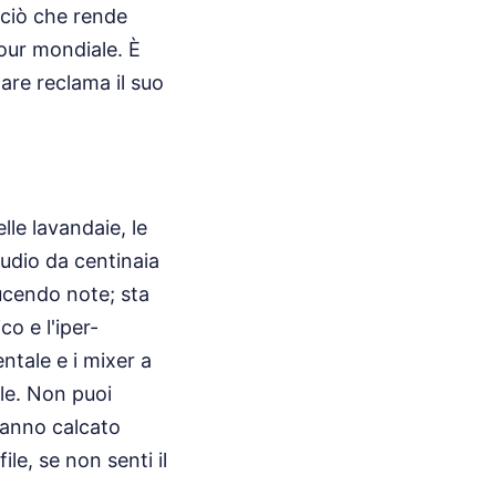
 ciò che rende
our mondiale. È
are reclama il suo
le lavandaie, le
audio da centinaia
ducendo note; sta
co e l'iper-
ntale e i mixer a
ole. Non puoi
 hanno calcato
le, se non senti il