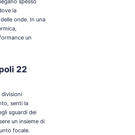
spiegano spesso
dove la
 delle onde. In una
ermica,
erformance un
poli 22
divisioni
to, senti la
gli sguardi dei
ssere un insieme di
unto focale.