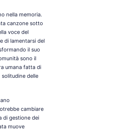
no nella memoria.
nata canzone sotto
ella voce del
e di lamentarsi del
rasformando il suo
omunità sono il
ra umana fatta di
solitudine delle
llano
potrebbe cambiare
a di gestione dei
rtata muove