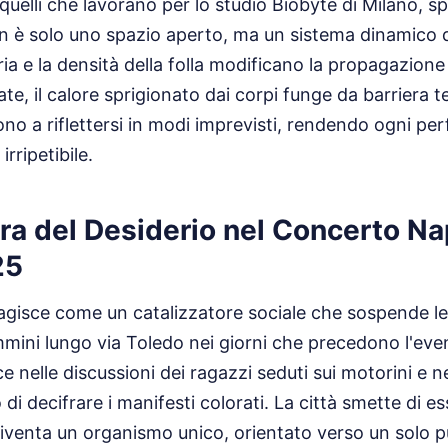
uelli che lavorano per lo studio Biobyte di Milano, 
n è solo uno spazio aperto, ma un sistema dinamico 
ia e la densità della folla modificano la propagazione
tate, il calore sprigionato dai corpi funge da barriera t
ono a riflettersi in modi imprevisti, rendendo ogni p
rripetibile.
ura del Desiderio nel Concerto Na
25
a agisce come un catalizzatore sociale che sospende le 
mini lungo via Toledo nei giorni che precedono l'even
 nelle discussioni dei ragazzi seduti sui motorini e ne
 di decifrare i manifesti colorati. La città smette di e
e diventa un organismo unico, orientato verso un solo p