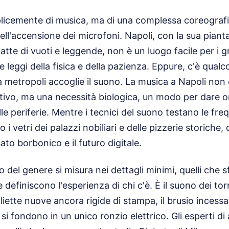
plicemente di musica, ma di una complessa coreograf
ell'accensione dei microfoni. Napoli, con la sua pianta
atte di vuoti e leggende, non è un luogo facile per i g
le leggi della fisica e della pazienza. Eppure, c'è qualc
 metropoli accoglie il suono. La musica a Napoli non 
ivo, ma una necessità biologica, un modo per dare or
lle periferie. Mentre i tecnici del suono testano le fr
 i vetri dei palazzi nobiliari e delle pizzerie storich
ssato borbonico e il futuro digitale.
o del genere si misura nei dettagli minimi, quelli che 
efiniscono l'esperienza di chi c'è. È il suono dei tor
gliette nuove ancora rigide di stampa, il brusio incessan
i fondono in un unico ronzio elettrico. Gli esperti di