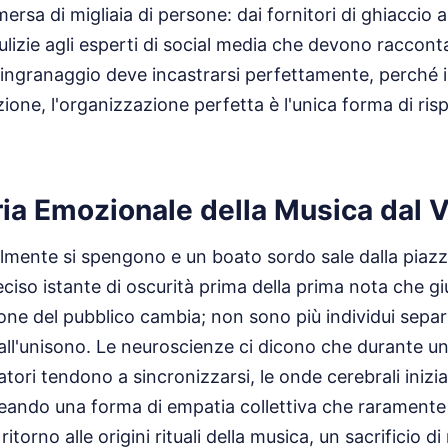
sa di migliaia di persone: dai fornitori di ghiaccio ai
pulizie agli esperti di social media che devono raccont
ingranaggio deve incastrarsi perfettamente, perché i
ione, l'organizzazione perfetta è l'unica forma di risp
ia Emozionale della Musica dal V
almente si spengono e un boato sordo sale dalla piaz
reciso istante di oscurità prima della prima nota che gi
one del pubblico cambia; non sono più individui separ
 all'unisono. Le neuroscienze ci dicono che durante u
tatori tendono a sincronizzarsi, le onde cerebrali inizi
eando una forma di empatia collettiva che raramente 
 ritorno alle origini rituali della musica, un sacrificio di