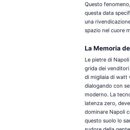
Questo fenomeno, c
questa data specif
una rivendicazione
spazio nel cuore m
La Memoria dei
Le pietre di Napol
grida dei venditor
di migliaia di wat
dialogando con seco
moderno. La tecnol
latenza zero, deve
dominare Napoli con
questo suolo lo san
sudore della gente,