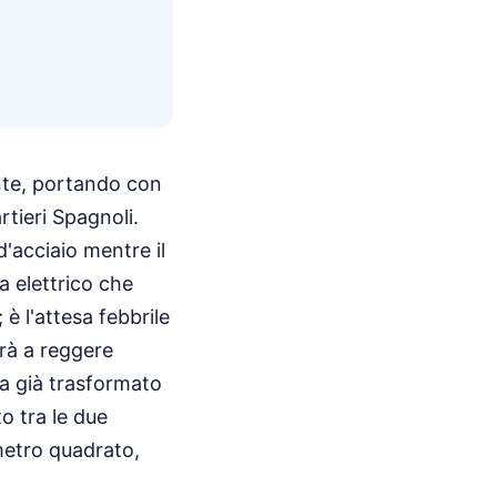
ante, portando con
rtieri Spagnoli.
d'acciaio mentre il
la elettrico che
 è l'attesa febbrile
irà a reggere
a già trasformato
to tra le due
metro quadrato,