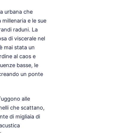
ia urbana che
 millenaria e le sue
randi raduni. La
osa di viscerale nel
è mai stata un
dine al caos e
equenze basse, le
e, creando un ponte
sfuggono alle
nelli che scattano,
te di migliaia di
 acustica