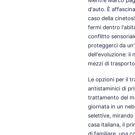
Mentre Marco pagav
d'auto. È affascin
caso della cinetosi
fermi dentro l'abi
conflitto sensoria
proteggerci da un'
dell'evoluzione: il
mezzi di trasporto 
Le opzioni per il t
antistaminici di p
trattamento del m
giornata in un neb
selettive, mirando 
casa italiana, il p
di familiare, una 