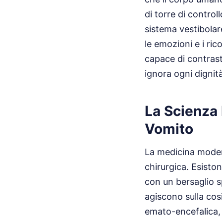
di torre di control
sistema vestibolar
le emozioni e i ri
capace di contras
ignora ogni dignità
La Scienza 
Vomito
La medicina moder
chirurgica. Esisto
con un bersaglio s
agiscono sulla cos
emato-encefalica, 