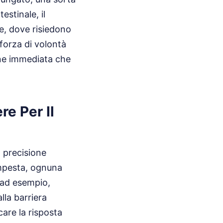
estinale, il
le, dove risiedono
 forza di volontà
ne immediata che
e Per Il
 precisione
empesta, ognuna
, ad esempio,
lla barriera
are la risposta