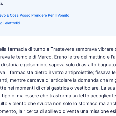
ts
ievo E Cosa Posso Prendere Per Il Vomito
li elettroliti
ella farmacia di turno a Trastevere sembrava vibrare
rava le tempie di Marco. Erano le tre del mattino e l'
di storia e gelsomino, sapeva solo di asfalto bagnat
il farmacista dietro il vetro antiproiettile; fissava l
ti, mentre cercava di articolare la domanda che mig
te nei momenti di crisi gastrica o vestibolare. La su
 tipo di malessere che trasforma un letto accogliente
ulto violento che svuota non solo lo stomaco ma anch
omento, la ricerca di sollievo diventa una missione esi