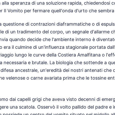
 alla speranza di una soluzione rapida, chiedendosi 
 Il Vomito per fermare quell'onda d'urto che sembra 
 questione di contrazioni diaframmatiche o di espulsion
nale di un tradimento del corpo, un segnale d'allarme c
nvia quando decide che l'ambiente interno è diventato
o era il culmine di un'influenza stagionale portata dall'
 viaggio lungo le curve della Costiera Amalfitana o l'eff
a necessaria e brutale. La biologia che sottende a qu
ifesa ancestrale, un'eredità dei nostri antenati che
 velenose o carne avariata prima che le tossine ent
uomo dai capelli grigi che aveva visto decenni di eme
gere una scatola. Osservò il volto pallido del padre e i
 possiede un centro del vomito situato nel midollo al