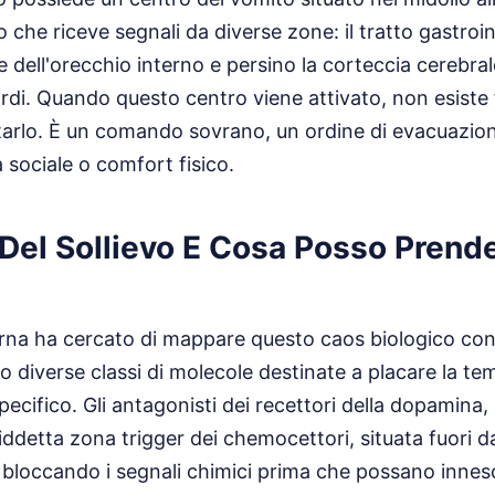
lo che riceve segnali da diverse zone: il tratto gastroint
e dell'orecchio interno e persino la corteccia cerebra
cordi. Quando questo centro viene attivato, non esiste
tarlo. È un comando sovrano, un ordine di evacuazio
 sociale o comfort fisico.
Del Sollievo E Cosa Posso Prender
na ha cercato di mappare questo caos biologico con
no diverse classi di molecole destinate a placare la t
pecifico. Gli antagonisti dei recettori della dopamina
iddetta zona trigger dei chemocettori, situata fuori da
bloccando i segnali chimici prima che possano innesc