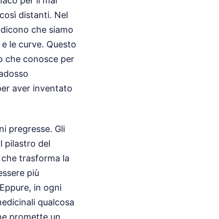
aco per il mal
osì distanti. Nel
hi dicono che siamo
 e le curve. Questo
odo che conosce per
radosso
 per aver inventato
ni pregresse. Gli
 pilastro del
che trasforma la
essere più
 Eppure, in ogni
medicinali qualcosa
che promette un