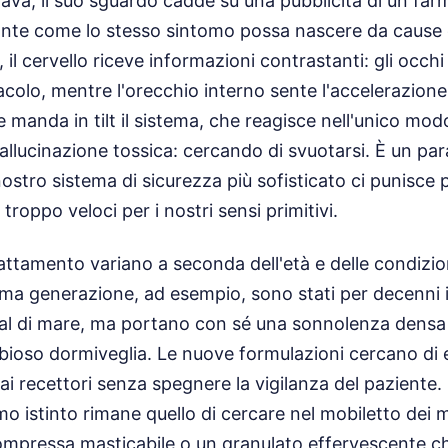
a, il suo sguardo cadde su una pubblicità di un farm
ante come lo stesso sintomo possa nascere da cause c
, il cervello riceve informazioni contrastanti: gli occ
tacolo, mentre l'orecchio interno sente l'accelerazione
le manda in tilt il sistema, che reagisce nell'unico m
allucinazione tossica: cercando di svuotarsi. È un pa
 nostro sistema di sicurezza più sofisticato ci punisce
troppo veloci per i nostri sensi primitivi.
rattamento variano a seconda dell'età e delle condizio
rima generazione, ad esempio, sono stati per decenni il
al di mare, ma portano con sé una sonnolenza densa 
bioso dormiveglia. Le nuove formulazioni cercano di 
ai recettori senza spegnere la vigilanza del paziente.
rimo istinto rimane quello di cercare nel mobiletto dei 
compressa masticabile o un granulato effervescente 