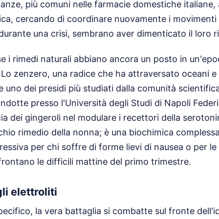
tanze, più comuni nelle farmacie domestiche italiane,
trica, cercando di coordinare nuovamente i movimenti 
, durante una crisi, sembrano aver dimenticato il loro 
se i rimedi naturali abbiano ancora un posto in un'epoc
Lo zenzero, una radice che ha attraversato oceani e s
uno dei presidi più studiati dalla comunità scientific
ndotte presso l'Università degli Studi di Napoli Feder
cia dei gingeroli nel modulare i recettori della seroto
hio rimedio della nonna; è una biochimica complessa
essiva per chi soffre di forme lievi di nausea o per le
ontano le difficili mattine del primo trimestre.
i elettroliti
ecifico, la vera battaglia si combatte sul fronte dell'i