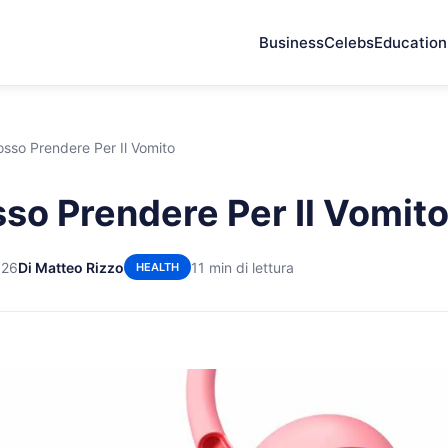
Business
Celebs
Education
sso Prendere Per Il Vomito
so Prendere Per Il Vomit
026
Di Matteo Rizzo
11 min di lettura
HEALTH