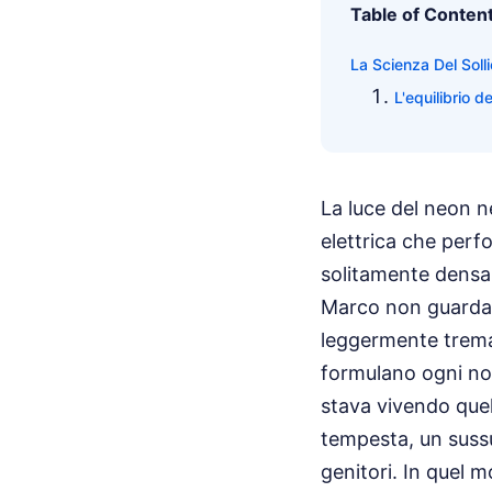
Table of Conten
La Scienza Del Soll
L'equilibrio deg
La luce del neon n
elettrica che perfo
solitamente densa 
Marco non guardava 
leggermente treman
formulano ogni not
stava vivendo quel
tempesta, un suss
genitori. In quel m