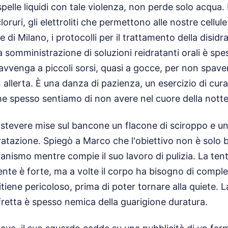
elle liquidi con tale violenza, non perde solo acqua. P
loruri, gli elettroliti che permettono alle nostre cellul
e di Milano, i protocolli per il trattamento della disid
 somministrazione di soluzioni reidratanti orali è spe
avvenga a piccoli sorsi, quasi a gocce, per non spav
allerta. È una danza di pazienza, un esercizio di cura
e spesso sentiamo di non avere nel cuore della notte
rastevere mise sul bancone un flacone di sciroppo e u
dratazione. Spiegò a Marco che l'obiettivo non è solo b
anismo mentre compie il suo lavoro di pulizia. La ten
te è forte, ma a volte il corpo ha bisogno di completa
itiene pericoloso, prima di poter tornare alla quiete. 
fretta è spesso nemica della guarigione duratura.