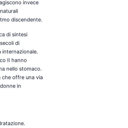
 agiscono invece
naturali
ritmo discendente.
a di sintesi
ecoli di
a internazionale.
ico II hanno
nina nello stomaco.
 che offre una via
 donne in
dratazione.