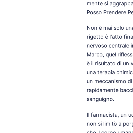
mente si aggrappa
Posso Prendere Per
Non è mai solo una
rigetto è l'atto fi
nervoso centrale i
Marco, quel rifless
è il risultato di un
una terapia chimic
un meccanismo di d
rapidamente bacche
sanguigno.
Il farmacista, un 
non si limitò a por
che il corpo umano