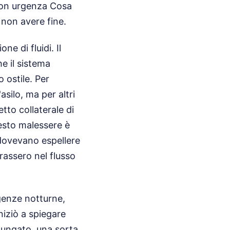
con urgenza Cosa
non avere fine.
e di fluidi. Il
he il sistema
 ostile. Per
asilo, ma per altri
etto collaterale di
esto malessere è
 dovevano espellere
rassero nel flusso
rgenze notturne,
niziò a spiegare
lungato, una sorta