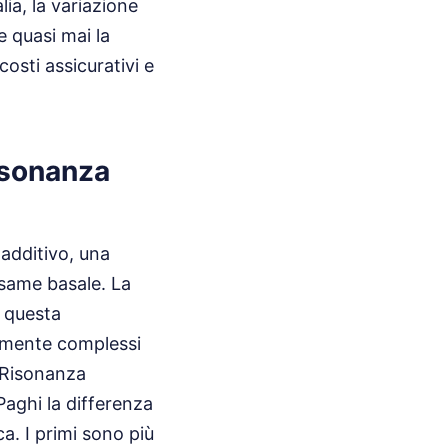
lia, la variazione
e quasi mai la
costi assicurativi e
Risonanza
 additivo, una
'esame basale. La
i questa
mamente complessi
 Risonanza
Paghi la differenza
ca. I primi sono più