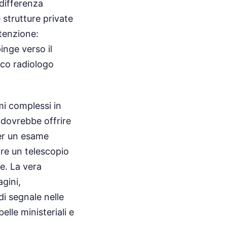
 differenza
strutture private
tenzione:
inge verso il
ico radiologo
mi complessi in
 dovrebbe offrire
per un esame
are un telescopio
e. La vera
gini,
i segnale nelle
elle ministeriali e