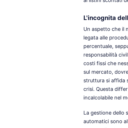
ai listini scontati 
L'incognita del
Un aspetto che il 
legata alle proce
percentuale, seppu
responsabilità civ
costi fissi che ne
sul mercato, dovre
struttura si affid
crisi. Questa diff
incalcolabile nel 
La gestione dello s
automatici sono al