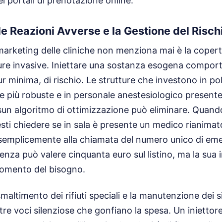
dei portali di prenotazione online.
le Reazioni Avverse e la Gestione del Risch
marketing delle cliniche non menziona mai è la copert
dure invasive. Iniettare una sostanza esogena compor
r minima, di rischio. Le strutture che investono in pol
ile più robuste e in personale anestesiologico present
ssun algoritmo di ottimizzazione può eliminare. Quando
sti chiedere se in sala è presente un medico rianimato
a semplicemente alla chiamata del numero unico di em
erenza può valere cinquanta euro sul listino, ma la sua
momento del bisogno.
maltimento dei rifiuti speciali e la manutenzione dei si
tre voci silenziose che gonfiano la spesa. Un iniettor