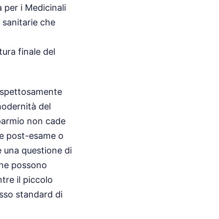
 per i Medicinali
e sanitarie che
ura finale del
 sospettosamente
modernità del
sparmio non cade
one post-esame o
è una questione di
iche possono
tre il piccolo
esso standard di