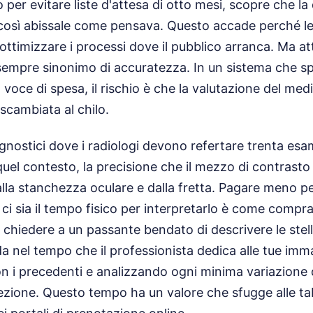
to per evitare liste d'attesa di otto mesi, scopre che la
osì abissale come pensava. Questo accade perché le 
ttimizzare i processi dove il pubblico arranca. Ma at
 sempre sinonimo di accuratezza. In un sistema che sp
 voce di spesa, il rischio è che la valutazione del med
scambiata al chilo.
agnostici dove i radiologi devono refertare trenta esa
quel contesto, la precisione che il mezzo di contrasto
alla stanchezza oculare e dalla fretta. Pagare meno 
ci sia il tempo fisico per interpretarlo è come compr
 chiedere a un passante bendato di descrivere le stell
da nel tempo che il professionista dedica alle tue imma
 i precedenti e analizzando ogni minima variazione d
niezione. Questo tempo ha un valore che sfugge alle tab