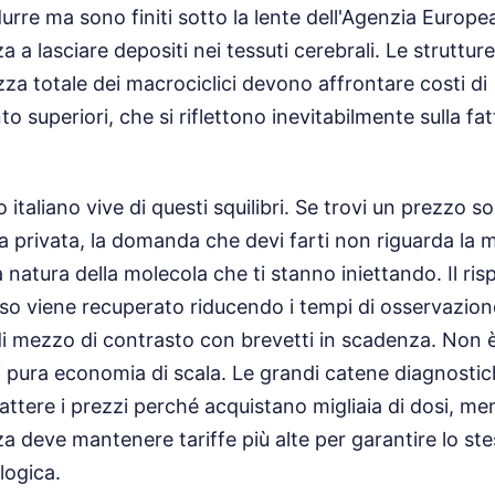
rre ma sono finiti sotto la lente dell'Agenzia Europea
a a lasciare depositi nei tessuti cerebrali. Le struttur
zza totale dei macrociclici devono affrontare costi di
superiori, che si riflettono inevitabilmente sulla fatt
o italiano vive di questi squilibri. Se trovi un prezzo
ca privata, la domanda che devi farti non riguarda la 
 natura della molecola che ti stanno iniettando. Il ri
sso viene recuperato riducendo i tempi di osservazi
di mezzo di contrasto con brevetti in scadenza. Non 
i pura economia di scala. Le grandi catene diagnost
ttere i prezzi perché acquistano migliaia di dosi, men
za deve mantenere tariffe più alte per garantire lo st
logica.