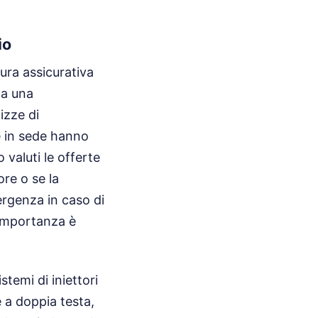
io
ura assicurativa
ta una
izze di
e in sede hanno
 valuti le offerte
re o se la
ergenza in caso di
 importanza è
stemi di iniettori
e a doppia testa,