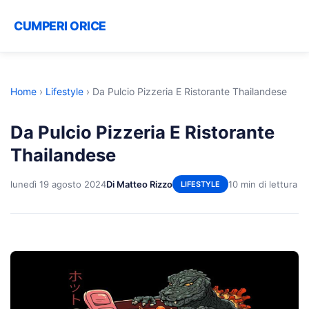
CUMPERI ORICE
Home
›
Lifestyle
›
Da Pulcio Pizzeria E Ristorante Thailandese
Da Pulcio Pizzeria E Ristorante
Thailandese
lunedì 19 agosto 2024
Di Matteo Rizzo
10 min di lettura
LIFESTYLE