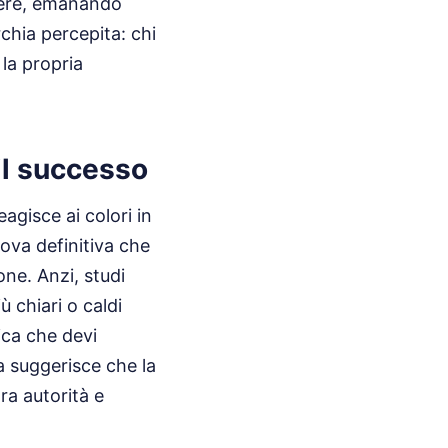
lvere, emanando
chia percepita: chi
 la propria
il successo
eagisce ai colori in
ova definitiva che
one. Anzi, studi
 chiari o caldi
ica che devi
a suggerisce che la
tra autorità e