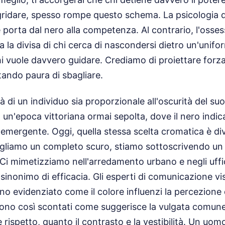
gridare, spesso rompe questo schema. La psicologia d
 porta dal nero alla competenza. Al contrario, l'osses
a la divisa di chi cerca di nascondersi dietro un'unifo
hi vuole davvero guidare. Crediamo di proiettare forz
tando paura di sbagliare.
tà di un individuo sia proporzionale all'oscurità del s
n un'epoca vittoriana ormai sepolta, dove il nero indica
 emergente. Oggi, quella stessa scelta cromatica è di
gliamo un completo scuro, stiamo sottoscrivendo un 
e. Ci mimetizziamo nell'arredamento urbano e negli uffic
 sinonimo di efficacia. Gli esperti di comunicazione vis
 evidenziato come il colore influenzi la percezione
 sono così scontati come suggerisce la vulgata comune.
 rispetto, quanto il contrasto e la vestibilità. Un uom