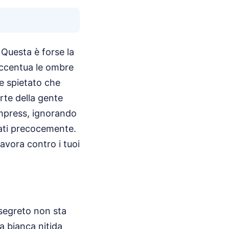
 Questa è forse la
accentua le ombre
re spietato che
rte della gente
mpress, ignorando
iati precocemente.
avora contro i tuoi
 segreto non sta
a bianca nitida