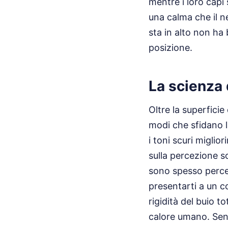
mentre i loro capi
una calma che il n
sta in alto non ha 
posizione.
La scienza 
Oltre la superficie 
modi che sfidano l
i toni scuri miglio
sulla percezione s
sono spesso percep
presentarti a un c
rigidità del buio t
calore umano. Senz