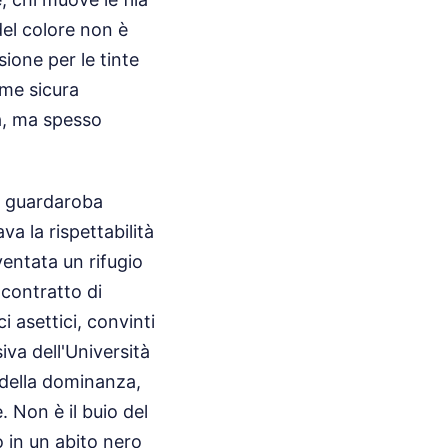
el colore non è
sione per le tinte
rme sicura
a, ma spesso
uo guardaroba
va la rispettabilità
ventata un rifugio
contratto di
i asettici, convinti
iva dell'Università
 della dominanza,
 Non è il buio del
o in un abito nero