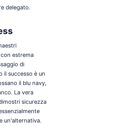
e delegato.
ress
maestri
pi con estrema
ssaggio di
o il successo è un
ssano il blu navy,
anco. La vera
dimostri sicurezza
a essenzialmente
 un'alternativa.