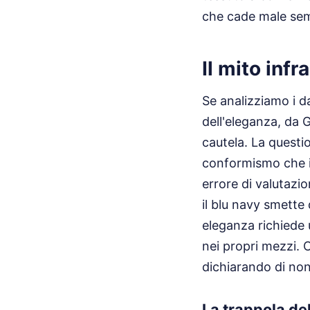
che cade male sem
Il mito inf
Se analizziamo i da
dell'eleganza, da 
cautela. La questi
conformismo che in
errore di valutazi
il blu navy smette
eleganza richiede 
nei propri mezzi. 
dichiarando di non
La trappola de