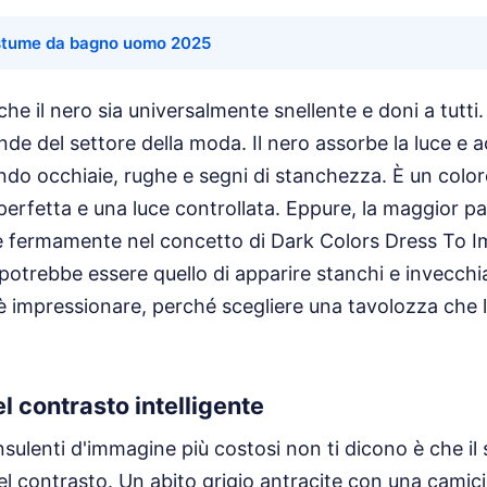
stume da bagno uomo 2025
he il nero sia universalmente snellente e doni a tutti.
e del settore della moda. Il nero assorbe la luce e 
ando occhiaie, rughe e segni di stanchezza. È un colo
 perfetta e una luce controllata. Eppure, la maggior pa
e fermamente nel concetto di Dark Colors Dress To I
e potrebbe essere quello di apparire stanchi e invecch
o è impressionare, perché scegliere una tavolozza che l
el contrasto intelligente
onsulenti d'immagine più costosi non ti dicono è che il
nel contrasto. Un abito grigio antracite con una camici