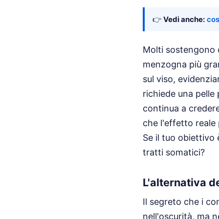
👉
Vedi anche:
co
Molti sostengono c
menzogna più grand
sul viso, evidenzi
richiede una pelle
continua a creder
che l'effetto real
Se il tuo obiettiv
tratti somatici?
L'alternativa d
Il segreto che i c
nell'oscurità, ma 