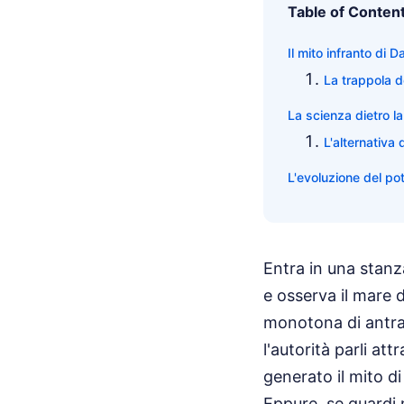
Table of Conten
Il mito infranto di
La trappola d
La scienza dietro l
L'alternativa 
L'evoluzione del po
Entra in una stanza
e osserva il mare 
monotona di antrac
l'autorità parli at
generato il mito d
Eppure, se guardi m