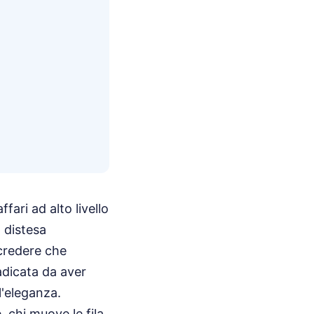
fari ad alto livello
 distesa
 credere che
radicata da aver
l'eleganza.
, chi muove le fila