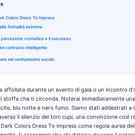
ts
 Dark Colors Dress To Impress
ella formalità estrema
a percezione cromatica e il successo
del contrasto intelligente
tere nel ventunesimo secolo
 affollata durante un evento di gala o un incontro d'af
di stoffa che ti circonda. Noterai immediatamente una
ite, blu notte e nero fumo. Siamo stati addestrati a
traverso il silenzio dei toni cupi, una convinzione così 
i Dark Colors Dress To Impress come regola aurea del
eglio, ti accorgerai che chi detiene davvero il potere