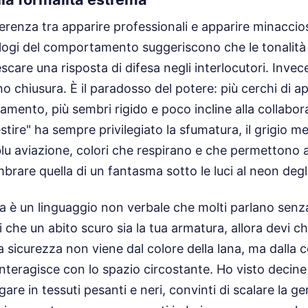
ferenza tra apparire professionali e apparire minaccios
logi del comportamento suggeriscono che le tonalità 
care una risposta di difesa negli interlocutori. Invec
no chiusura. È il paradosso del potere: più cerchi di 
iamento, più sembri rigido e poco incline alla collaboraz
stire" ha sempre privilegiato la sfumatura, il grigio m
blu aviazione, colori che respirano e che permettono all
brare quella di un fantasma sotto le luci al neon degli
ca è un linguaggio non verbale che molti parlano sen
i che un abito scuro sia la tua armatura, allora devi ch
a sicurezza non viene dal colore della lana, ma dalla
nteragisce con lo spazio circostante. Ho visto decine
gare in tessuti pesanti e neri, convinti di scalare la g