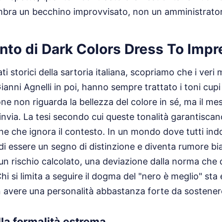
bra un becchino improvvisato, non un amministrator
ranto di Dark Colors Dress To Imp
ti storici della sartoria italiana, scopriamo che i veri 
Gianni Agnelli in poi, hanno sempre trattato i toni cu
one non riguarda la bellezza del colore in sé, ma il me
via. La tesi secondo cui queste tonalità garantiscan
one che ignora il contesto. In un mondo dove tutti indo
 di essere un segno di distinzione e diventa rumore bi
un rischio calcolato, una deviazione dalla norma che 
Chi si limita a seguire il dogma del "nero è meglio" st
 avere una personalità abbastanza forte da sostenere
lla formalità estrema