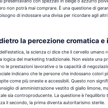
 si presentavano con spezzati in beige o azzurro po
ero non potrà mai comprare. È una questione di gerar
bisogno di indossare una divisa per ricordare agli altri
dietro la percezione cromatica e 
dell'estetica, la scienza ci dice che il cervello umano r
a logica del marketing tradizionale. Non esiste una pr
rino le prestazioni lavorative o la capacità di negoziazi
ociale indicano che le persone che indossano colori più
ite come più oneste e accessibili. Questo non signif
onsiglio di amministrazione vestito di giallo limone, m
otale sia controproducente. La questione è l'equilibrio 
a il secondo, la prima diventa autoritarismo sterile.