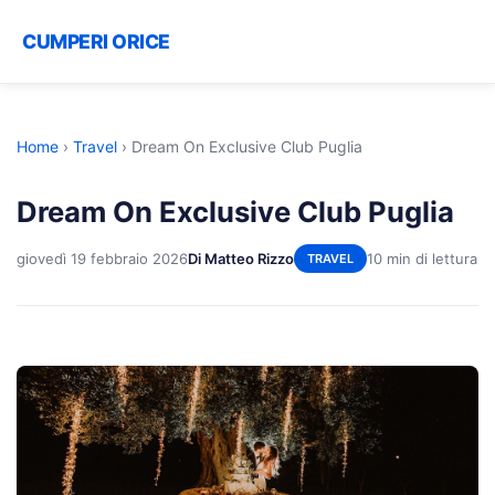
CUMPERI ORICE
Home
›
Travel
›
Dream On Exclusive Club Puglia
Dream On Exclusive Club Puglia
giovedì 19 febbraio 2026
Di Matteo Rizzo
10 min di lettura
TRAVEL