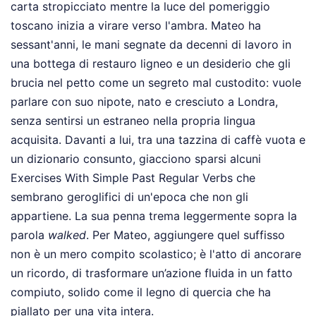
carta stropicciato mentre la luce del pomeriggio
toscano inizia a virare verso l'ambra. Mateo ha
sessant'anni, le mani segnate da decenni di lavoro in
una bottega di restauro ligneo e un desiderio che gli
brucia nel petto come un segreto mal custodito: vuole
parlare con suo nipote, nato e cresciuto a Londra,
senza sentirsi un estraneo nella propria lingua
acquisita. Davanti a lui, tra una tazzina di caffè vuota e
un dizionario consunto, giacciono sparsi alcuni
Exercises With Simple Past Regular Verbs che
sembrano geroglifici di un'epoca che non gli
appartiene. La sua penna trema leggermente sopra la
parola
walked
. Per Mateo, aggiungere quel suffisso
non è un mero compito scolastico; è l'atto di ancorare
un ricordo, di trasformare un’azione fluida in un fatto
compiuto, solido come il legno di quercia che ha
piallato per una vita intera.