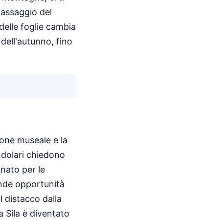
passaggio del
delle foglie cambia
 dell'autunno, fino
ione museale e la
ndolari chiedono
gnato per le
ande opportunità
l distacco dalla
la Sila è diventato