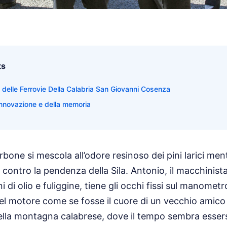
ts
o delle Ferrovie Della Calabria San Giovanni Cosenza
'innovazione e della memoria
rbone si mescola all’odore resinoso dei pini larici men
contro la pendenza della Sila. Antonio, il macchinista
di olio e fuliggine, tiene gli occhi fissi sul manometr
del motore come se fosse il cuore di un vecchio amico c
lla montagna calabrese, dove il tempo sembra essersi