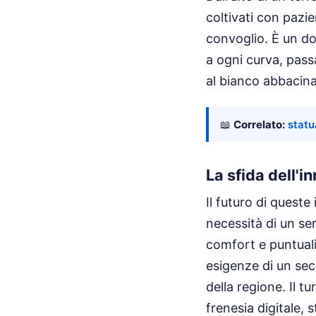
coltivati con pazi
convoglio. È un do
a ogni curva, passa
al bianco abbacina
📖
Correlato:
statu
La sfida dell'
Il futuro di quest
necessità di un se
comfort e puntualit
esigenze di un sec
della regione. Il t
frenesia digitale, s