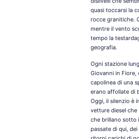
dislivelli che sem
quasi toccarsi la c
rocce granitiche. Q
mentre il vento scu
tempo la testardag
geografia.
Ogni stazione lungo
Giovanni in Fiore, c
capolinea di una 
erano affollate di 
Oggi, il silenzio è
vetture diesel che 
che brillano sotto 
passate di qui, dei
ritorni carichi di