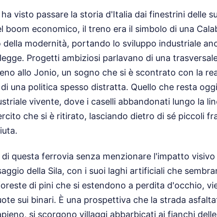
a visto passare la storia d'Italia dai finestrini delle 
el boom economico, il treno era il simbolo di una Cala
o della modernità, portando lo sviluppo industriale an
egge. Progetti ambiziosi parlavano di una trasversal
reno allo Jonio, un sogno che si è scontrato con la rea
e di una politica spesso distratta. Quello che resta og
ustriale vivente, dove i caselli abbandonati lungo la 
ercito che si è ritirato, lasciando dietro di sé piccoli 
uta.
 di questa ferrovia senza menzionare l'impatto visivo
saggio della Sila, con i suoi laghi artificiali che sembr
foreste di pini che si estendono a perdita d'occhio, vie
uote sui binari. È una prospettiva che la strada asfalta
rapieno, si scorgono villaggi abbarbicati ai fianchi del