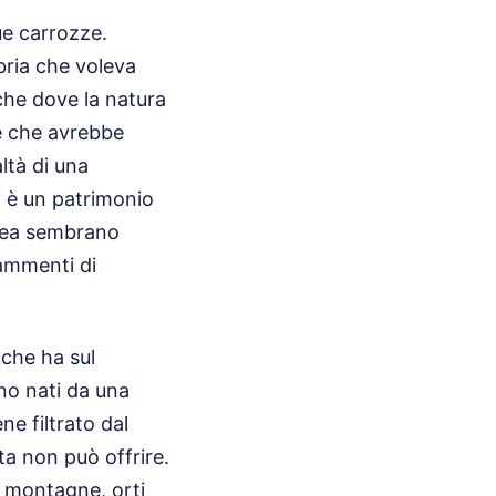
sue carrozze.
bria che voleva
che dove la natura
e che avrebbe
ltà di una
gi è un patrimonio
linea sembrano
frammenti di
 che ha sul
ano nati da una
ne filtrato dal
ta non può offrire.
le montagne, orti