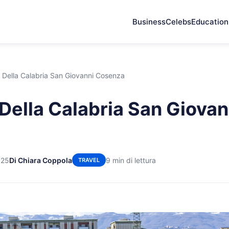
Business
Celebs
Education
e Della Calabria San Giovanni Cosenza
 Della Calabria San Giovan
025
Di Chiara Coppola
9 min di lettura
TRAVEL