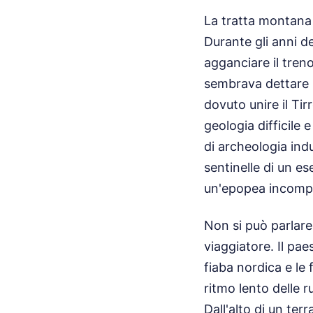
La tratta montana h
Durante gli anni d
agganciare il tren
sembrava dettare l
dovuto unire il Tir
geologia difficile 
di archeologia ind
sentinelle di un es
un'epopea incompi
Non si può parlare
viaggiatore. Il pae
fiaba nordica e le 
ritmo lento delle r
Dall'alto di un ter