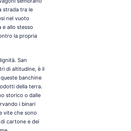
 i vagoni sembrano
 strada tra le
esi nel vuoto
à e allo stesso
ntro la propria
dignità. San
i di altitudine, è il
, queste banchine
odotti della terra.
no storico o dalle
rvando i binari
le vite che sono
 di cartone e dei
ime.