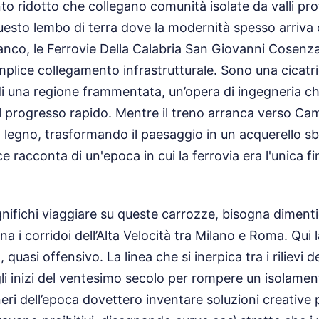
to ridotto che collegano comunità isolate da valli pr
questo lembo di terra dove la modernità spesso arriva 
tanco, le Ferrovie Della Calabria San Giovanni Cosen
mplice collegamento infrastrutturale. Sono una cicatri
 di una regione frammentata, un’opera di ingegneria che
el progresso rapido. Mentre il treno arranca verso Cami
n legno, trasformando il paesaggio in un acquerello s
ce racconta di un'epoca in cui la ferrovia era l'unica f
gnifichi viaggiare su queste carrozze, bisogna dimentic
a i corridoi dell’Alta Velocità tra Milano e Roma. Qui l
quasi offensivo. La linea che si inerpica tra i rilievi d
li inizi del ventesimo secolo per rompere un isolame
neri dell’epoca dovettero inventare soluzioni creative