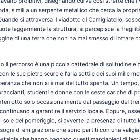
bravano proibitivi, disegnando curve così strette che
oda, simili a un serpente metallico che cerca la propria
uando si attraversa il viadotto di Camigliatello, sosp
ote leggermente la struttura, si percepisce la fragilit
gine di una terra che non ha mai smesso di lottare co
 il percorso è una piccola cattedrale di solitudine e 
on le sue pietre scure e l'aria sottile dei suoi mille metr
speranza che non si è mai del tutto spenta. Un tempo
braccianti, studenti e donne con le ceste cariche di pr
 interrotto solo occasionalmente dal passaggio del tre
continuano a garantire il servizio locale. Eppure, osse
il sole del pomeriggio, si avverte la presenza di tutte 
 sogni di emigrazione che sono partiti con una valigia
 nostalgia che hanno bagnato questi marciapiedi di lacr