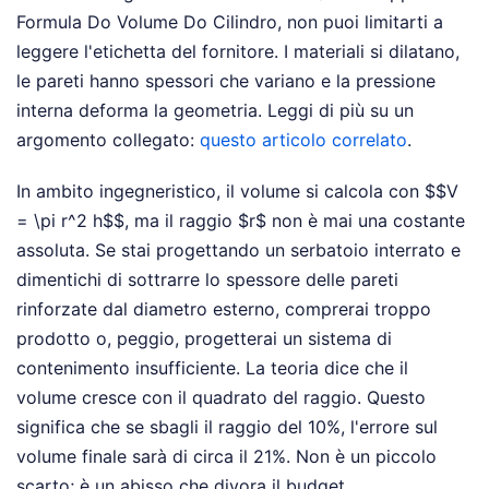
Formula Do Volume Do Cilindro, non puoi limitarti a
leggere l'etichetta del fornitore. I materiali si dilatano,
le pareti hanno spessori che variano e la pressione
interna deforma la geometria.
Leggi di più su un
argomento collegato:
questo articolo correlato
.
In ambito ingegneristico, il volume si calcola con $$V
= \pi r^2 h$$, ma il raggio $r$ non è mai una costante
assoluta. Se stai progettando un serbatoio interrato e
dimentichi di sottrarre lo spessore delle pareti
rinforzate dal diametro esterno, comprerai troppo
prodotto o, peggio, progetterai un sistema di
contenimento insufficiente. La teoria dice che il
volume cresce con il quadrato del raggio. Questo
significa che se sbagli il raggio del 10%, l'errore sul
volume finale sarà di circa il 21%. Non è un piccolo
scarto; è un abisso che divora il budget.