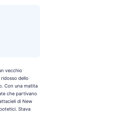
 un vecchio
 ridosso dello
no. Con una matita
iate che partivano
attacieli di New
otetici. Stava