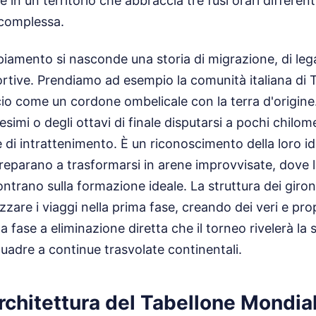
e in un territorio che abbraccia tre fusi orari differe
 complessa.
iamento si nasconde una storia di migrazione, di lega
portive. Prendiamo ad esempio la comunità italiana di
lcio come un cordone ombelicale con la terra d'origine
cesimi o degli ottavi di finale disputarsi a pochi chilo
di intrattenimento. È un riconoscimento della loro ide
preparano a trasformarsi in arene improvvisate, dove l
ontrano sulla formazione ideale. La struttura dei giron
zare i viaggi nella prima fase, creando dei veri e prop
la fase a eliminazione diretta che il torneo rivelerà la
uadre a continue trasvolate continentali.
rchitettura del Tabellone Mondia