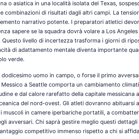
a o asiatica in una località isolata del Texas, sospeso
e combinazioni di risultati dagli altri campi. La tensio
lemento narrativo potente. I preparatori atletici devon
senza sapere se la squadra dovrà volare a Los Angeles
 Questo livello di incertezza trasforma i giorni di ripo
acità di adattamento mentale diventa importante quan
olo verde.
 il dodicesimo uomo in campo, o forse il primo avversa
l Messico a Seattle comporta un cambiamento climati
tudine e dal calore rarefatto della capitale messicana 
oceanica del nord-ovest. Gli atleti dovranno abituarsi 
 i muscoli in camere iperbariche portatili, a combatter
gli avversari. Chi saprà gestire meglio questi dettagli i
antaggio competitivo immenso rispetto a chi si affida 