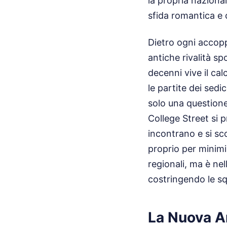
la propria nazional
sfida romantica e
Dietro ogni accopp
antiche rivalità s
decenni vive il ca
le partite dei sedi
solo una questione 
College Street si 
incontrano e si sc
proprio per minimiz
regionali, ma è nel
costringendo le sq
La Nuova A