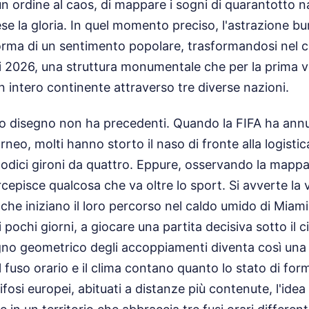
n ordine al caos, di mappare i sogni di quarantotto n
se la gloria. In quel momento preciso, l'astrazione bu
orma di un sentimento popolare, trasformandosi nel c
 2026, una struttura monumentale che per la prima vo
un intero continente attraverso tre diverse nazioni.
sto disegno non ha precedenti. Quando la FIFA ha ann
rneo, molti hanno storto il naso di fronte alla logisti
dodici gironi da quattro. Eppure, osservando la mapp
ercepisce qualcosa che va oltre lo sport. Si avverte la 
che iniziano il loro percorso nel caldo umido di Miam
di pochi giorni, a giocare una partita decisiva sotto il 
gno geometrico degli accoppiamenti diventa così una 
l fuso orario e il clima contano quanto lo stato di for
tifosi europei, abituati a distanze più contenute, l'idea