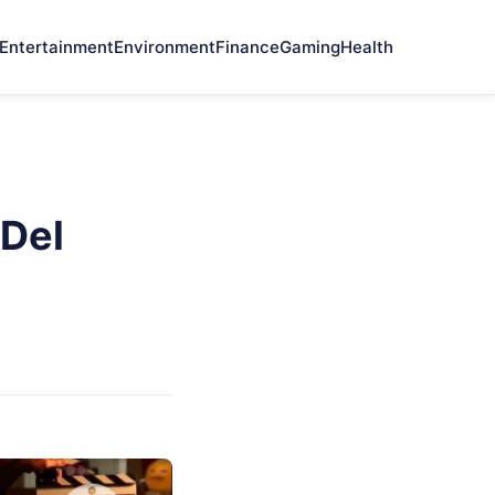
Entertainment
Environment
Finance
Gaming
Health
 Del