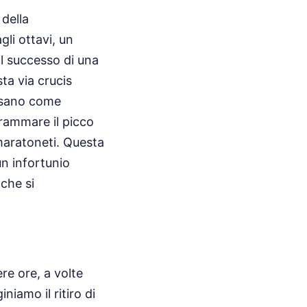
 della
gli ottavi, un
l successo di una
ta via crucis
 pesano come
grammare il picco
 maratoneti. Questa
un infortunio
che si
re ore, a volte
niamo il ritiro di