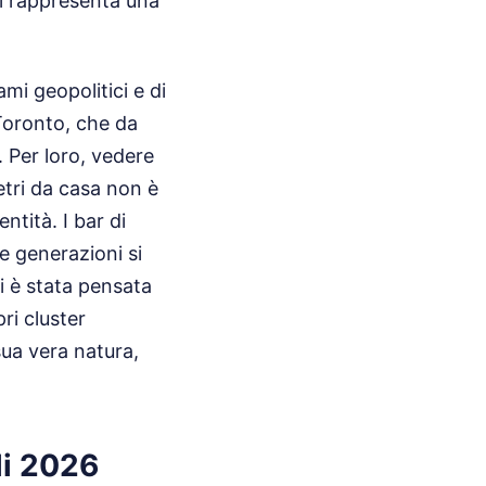
nti rappresenta una
mi geopolitici e di
 Toronto, che da
. Per loro, vedere
metri da casa non è
ntità. I bar di
e generazioni si
i è stata pensata
ri cluster
 sua vera natura,
li 2026