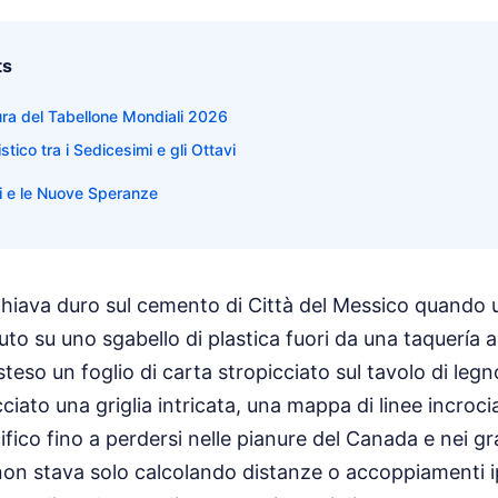
ts
ura del Tabellone Mondiali 2026
istico tra i Sedicesimi e gli Ottavi
nti e le Nuove Speranze
picchiava duro sul cemento di Città del Messico quando
to su uno sgabello di plastica fuori da una taquería a
steso un foglio di carta stropicciato sul tavolo di leg
iato una griglia intricata, una mappa di linee incroc
ifico fino a perdersi nelle pianure del Canada e nei gr
on stava solo calcolando distanze o accoppiamenti ip