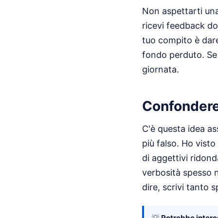
Non aspettarti un
ricevi feedback dop
tuo compito è dar
fondo perduto. Se l
giornata.
Confondere 
C'è questa idea as
più falso. Ho vist
di aggettivi ridon
verbosità spesso 
dire, scrivi tanto 
💡
Potrebbe interes