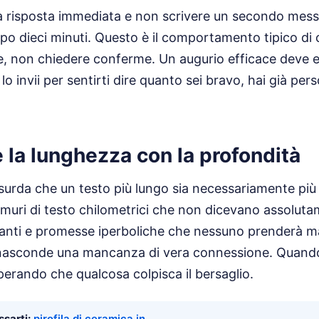
a risposta immediata e non scrivere un secondo mes
o dieci minuti. Questo è il comportamento tipico di ch
e, non chiedere conferme. Un augurio efficace deve e
o invii per sentirti dire quanto sei bravo, hai già perso
la lunghezza con la profondità
surda che un testo più lungo sia necessariamente più 
o muri di testo chilometrici che non dicevano assolutam
danti e promesse iperboliche che nessuno prenderà mai
nasconde una mancanza di vera connessione. Quando
sperando che qualcosa colpisca il bersaglio.
sarti:
pirofila di ceramica in