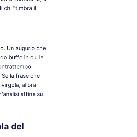
 chi "timbra il
ano. Un augurio che
o buffo in cui lei
 contrattempo
. Se la frase che
virgola, allora
'analisi affine su
la del