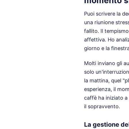
momento s
Puoi scrivere la de
una riunione stres
fallito. Il tempism
affettiva. Ho anal
giorno e la finest
Molti inviano gli
solo un'interruzio
la mattina, quel "p
esperienza, il mom
caffè ha iniziato 
il sopravvento.
La gestione del