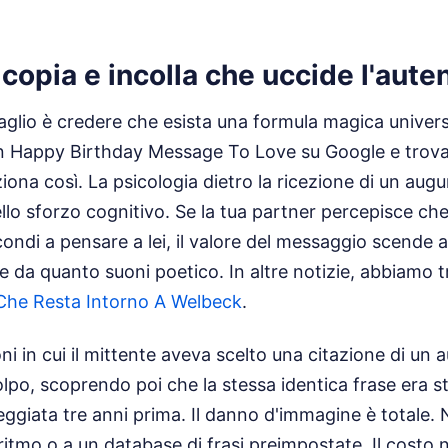
 copia e incolla che uccide l'auten
aglio è credere che esista una formula magica univer
un Happy Birthday Message To Love su Google e trovar
ona così. La psicologia dietro la ricezione di un augur
lo sforzo cognitivo. Se la tua partner percepisce che
ondi a pensare a lei, il valore del messaggio scende a
 da quanto suoni poetico.
In altre notizie, abbiamo 
 Che Resta Intorno A Welbeck
.
ni in cui il mittente aveva scelto una citazione di un
lpo, scoprendo poi che la stessa identica frase era st
eggiata tre anni prima. Il danno d'immagine è totale.
oritmo o a un database di frasi preimpostate. Il costo