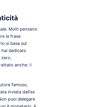
ticità
sale. Molti pensano
e la frase
io si basa sul
 hai dedicato
 zero,
trattato anche:
Il
 autore famoso,
ata inviata dall'ex
 Non puoi delegare
 non è monetario, è