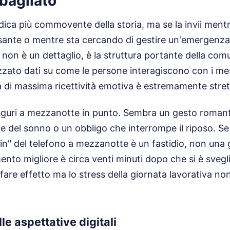
bagliato
dica più commovente della storia, ma se la invii mentr
sante o mentre sta cercando di gestire un'emergenza 
o non è un dettaglio, è la struttura portante della co
izzato dati su come le persone interagiscono con i me
ra di massima ricettività emotiva è estremamente stret
 auguri a mezzanotte in punto. Sembra un gesto roman
ne del sonno o un obbligo che interrompe il riposo. Se 
lin" del telefono a mezzanotte è un fastidio, non una g
ento migliore è circa venti minuti dopo che si è svegli
a fare effetto ma lo stress della giornata lavorativa n
le aspettative digitali