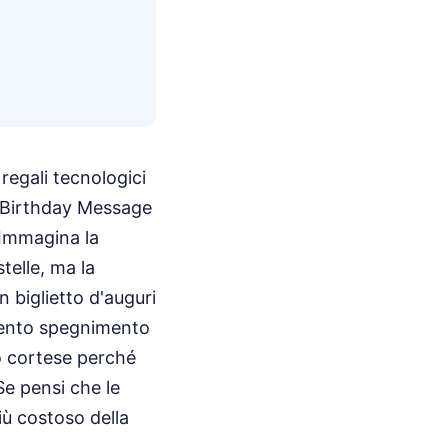
regali tecnologici
y Birthday Message
 Immagina la
telle, ma la
 biglietto d'auguri
 lento spegnimento
io cortese perché
Se pensi che le
iù costoso della