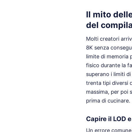
Il mito dell
del compil
Molti creatori arr
8K senza conseguen
limite di memoria 
fisico durante la f
superano i limiti d
trenta tipi divers
massima, per poi s
prima di cucinare.
Capire il LOD 
Un errore comune è