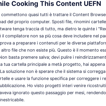
hile Cooking This Content UEFN
e commettono quasi tutti è trattare il Content Browse
ad del proprio computer. Sposti file, rinomini cartelle
tware tenga traccia di tutto, ma dietro le quinte i "Red
il compilatore non sa più cosa deve includere nel pac
prova a preparare i contenuti per le diverse piattafo
 altro file che non esiste più. Questo è il momento esat
 Non basta premere salva; devi pulire i reindirizzame
la tua cartella principale a metà progetto, hai appen
 La soluzione non è sperare che il sistema si corregga
artelle e usare la funzione specifica per correggere i r
ubblicazione. Ho visto progetti interi venire ricostruit
 aveva ignorato questo passaggio per mesi, rendendo 
inestricabile.