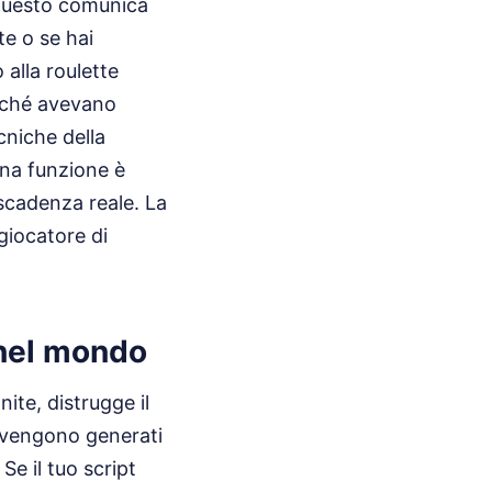
, questo comunica
te o se hai
 alla roulette
erché avevano
cniche della
una funzione è
scadenza reale. La
 giocatore di
 nel mondo
ite, distrugge il
e vengono generati
e il tuo script