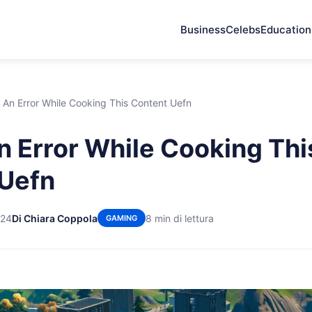
Business
Celebs
Education
 An Error While Cooking This Content Uefn
n Error While Cooking Thi
 Uefn
024
Di Chiara Coppola
8 min di lettura
GAMING