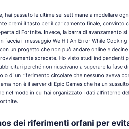
te, hai passato le ultime sei settimane a modellare ogn
nte premi il tasto per il caricamento finale, convinto 
perta di Fortnite. Invece, la barra di avanzamento si 
in faccia il messaggio We Hit An Error While Cooking
con un progetto che non può andare online e decine d
ovvisamente sprecate. Ho visto studi indipendenti pe
pubblicitari perché non riuscivano a superare la fase d
to o di un riferimento circolare che nessuno aveva co
oblema non è il server di Epic Games che ha un sussul
le nel modo in cui hai organizzato i dati all'interno d
ortnite.
aos dei riferimenti orfani per evi