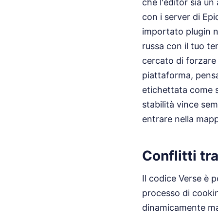
che l'editor sia u
con i server di Ep
importato plugin no
russa con il tuo t
cercato di forzare 
piattaforma, pensa
etichettata come 
stabilità vince sem
entrare nella map
Conflitti t
Il codice Verse è p
processo di cookin
dinamicamente ma c