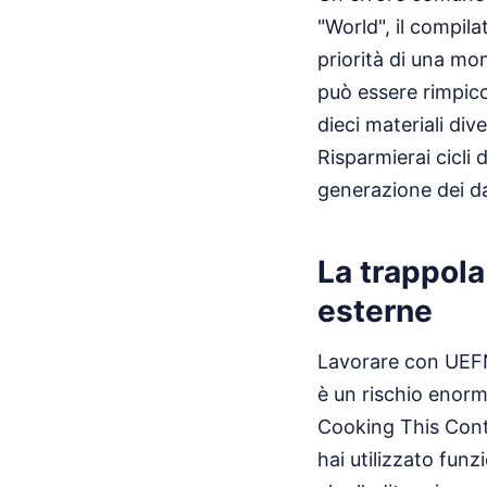
"World", il compila
priorità di una mo
può essere rimpicci
dieci materiali dive
Risparmierai cicli 
generazione dei da
La trappola
esterne
Lavorare con UEFN 
è un rischio enorm
Cooking This Cont
hai utilizzato fun