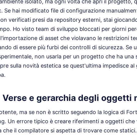
n ambiente isolato, ma ogni volta che apri il progetto
ic. Se hai modificato file di configurazione manualmen
n verificati presi da repository esterni, stai giocando
empo. Ho visto team di sviluppo bloccati per giorni p
l'importazione di asset che violavano le restrizioni te
ndo di essere più furbi dei controlli di sicurezza. Se 
sperimentale, non usarla per un progetto che ha una 
pre sulla novità estetica se quest'ultima impedisce al
pa.
ra Verse e gerarchia degli oggetti
otente, ma se non è scritto seguendo la logica di Fortn
g. Un errore tipico è creare riferimenti a oggetti ch
he il compilatore si aspetta di trovare come statici. S