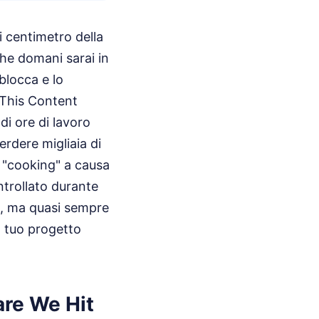
i centimetro della
che domani sarai in
blocca e lo
 This Content
i ore di lavoro
rdere migliaia di
i "cooking" a causa
ntrollato durante
to, ma quasi sempre
el tuo progetto
tare We Hit