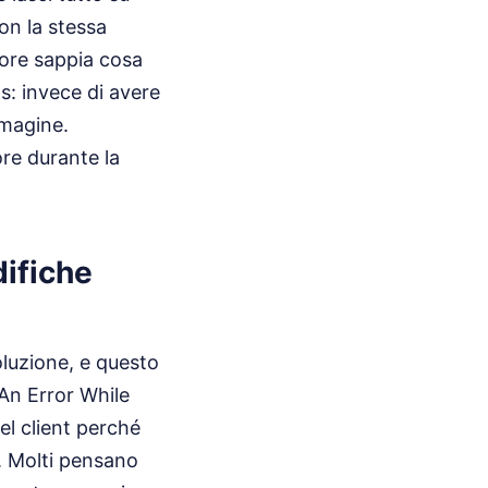
con la stessa
tore sappia cosa
as: invece di avere
immagine.
ore durante la
difiche
oluzione, e questo
 An Error While
l client perché
e. Molti pensano