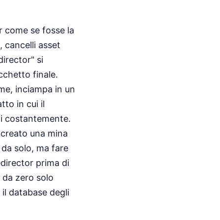
r come se fosse la
, cancelli asset
irector" si
chetto finale.
rme, inciampa in un
to in cui il
nti costantemente.
a creato una mina
 da solo, ma fare
edirector prima di
i da zero solo
il database degli