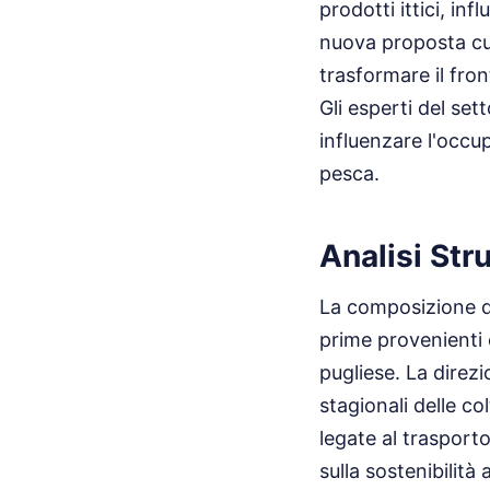
prodotti ittici, in
nuova proposta culi
trasformare il fron
Gli esperti del s
influenzare l'occup
pesca.
Analisi Str
La composizione de
prime provenienti 
pugliese. La direzi
stagionali delle co
legate al trasport
sulla sostenibilità