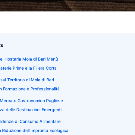
ts
del Hostaria Mola di Bari Menù
terie Prime e la Filiera Corta
l Territorio di Mola di Bari
in Formazione e Professionalità
el Mercato Gastronomico Pugliese
a delle Destinazioni Emergenti
endenze di Consumo Alimentare
 e Riduzione dell'Impronta Ecologica