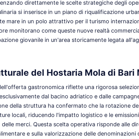
fluenzando direttamente le scelte strategiche degli oper
naria si inserisce in un piano di riqualificazione urb
te mare in un polo attrattivo per il turismo internazion
ettore monitorano come queste nuove realtà commerci
azione giovanile in un'area storicamente legata all'agr
utturale del Hostaria Mola di Bar
ll'offerta gastronomica riflette una rigorosa selezio
esclusivamente dal bacino adriatico e dalle campagne
one della struttura ha confermato che la rotazione dei p
lture locali, riducendo l'impatto logistico e le emission
o delle merci. Questa scelta operativa risponde alle di
 alimentare e sulla valorizzazione delle denominazioni d