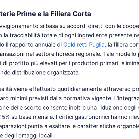
erie Prime e la Filiera Corta
ovvigionamento si basa su accordi diretti con le coope
la tracciabilità totale di ogni ingrediente presente n
o il rapporto annuale di
Coldiretti Puglia
, la filiera c
transazioni nel settore horeca regionale. Tale modello
i profitto più elevati per i produttori primari, elimi
ande distribuzione organizzata.
qualità viene effettuato quotidianamente attraverso pro
ard minimi previsti dalla normativa vigente. L'integra
tione delle scorte consente inoltre una riduzione degli
 15% su base mensile. I critici gastronomici hanno rile
reparazioni punta a esaltare le caratteristiche organol
 degli ortaggi locali.