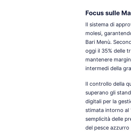
Focus sulle Mat
Il sistema di appr
molesi, garantendo 
Bari Menù. Second
oggi il 35% delle 
mantenere margini d
intermedi della gr
Il controllo della 
superano gli stand
digitali per la ges
stimata intorno al
semplicità delle p
del pesce azzurro e