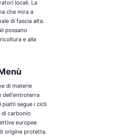
atori locali. La
ana che mira a
ale di fascia alta.
ali possano
icoltura e alla
i Menù
ne di materie
 dell'entroterra
iatti segue i cicli
i di carbonio
rettive europee
i origine protetta.