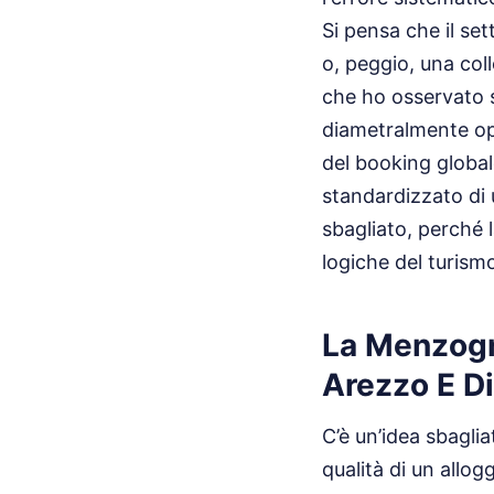
Si pensa che il set
o, peggio, una col
che ho osservato s
diametralmente opp
del booking globa
standardizzato di 
sbagliato, perché l
logiche del turismo
La Menzogna
Arezzo E Di
C’è un’idea sbaglia
qualità di un allo