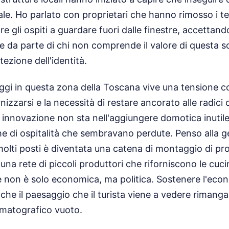
le. Ho parlato con proprietari che hanno rimosso i tel
e gli ospiti a guardare fuori dalle finestre, accettando 
e da parte di chi non comprende il valore di questa s
ezione dell'identità.
loggi in questa zona della Toscana vive una tensione co
izzarsi e la necessità di restare ancorato alle radici
a innovazione non sta nell'aggiungere domotica inutile
e di ospitalità che sembravano perdute. Penso alla ge
molti posti è diventata una catena di montaggio di prod
una rete di piccoli produttori che riforniscono le cuci
 non è solo economica, ma politica. Sostenere l'econ
 che il paesaggio che il turista viene a vedere rimang
ematografico vuoto.