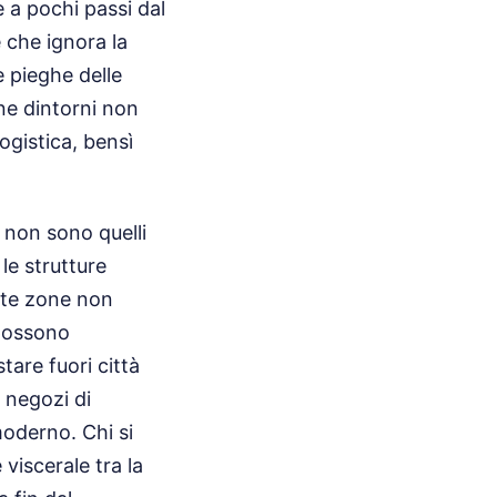
e a pochi passi dal
 che ignora la
e pieghe delle
ine dintorni non
gistica, bensì
ti non sono quelli
le strutture
este zone non
 possono
stare fuori città
i negozi di
moderno. Chi si
viscerale tra la