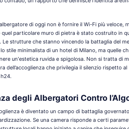
uo contado, un rapporto che definisce l'identità aretin
'albergatore di oggi non è fornire il Wi-Fi più veloce,
quel particolare muro di pietra è stato costruito in 
. Le strutture che stanno vincendo la battaglia del 
lo stile minimalista di un hotel di Milano, ma quelle c
ere un'estetica ruvida e spigolosa. Non si tratta di m
ra dell’accoglienza che privilegia il silenzio rispetto a
 h24.
za degli Albergatori Contro l’Alg
coglienza è diventato un campo di battaglia governato
rdizzazione. Se una camera risponde a certi parametri
strutture locali hanno iniziato a capire che inseguire