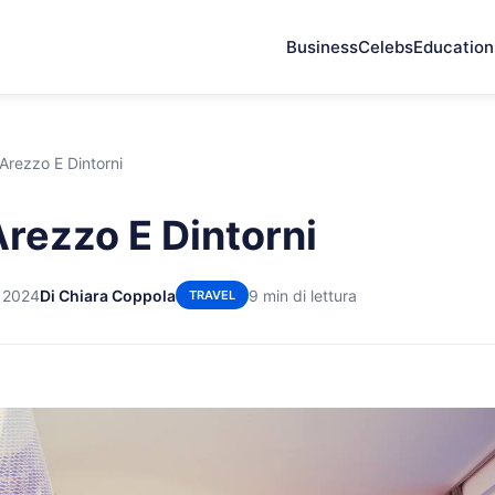
Business
Celebs
Education
 Arezzo E Dintorni
Arezzo E Dintorni
 2024
Di Chiara Coppola
9 min di lettura
TRAVEL