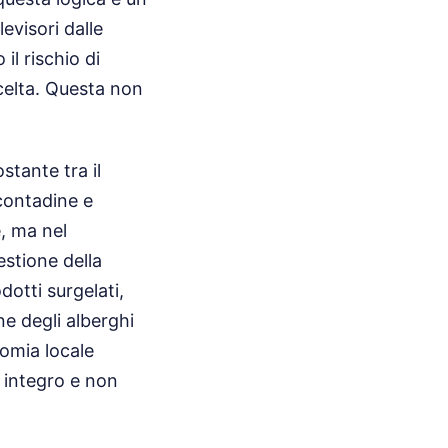
evisori dalle
il rischio di
celta. Questa non
stante tra il
 contadine e
, ma nel
stione della
otti surgelati,
ne degli alberghi
omia locale
a integro e non