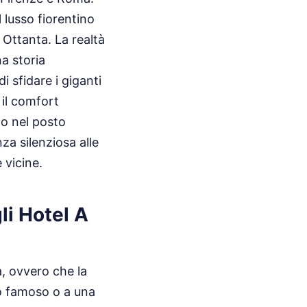
l lusso fiorentino
 Ottanta. La realtà
a storia
 sfidare i giganti
il comfort
do nel posto
nza silenziosa alle
 vicine.
li Hotel A
a, ovvero che la
to famoso o a una