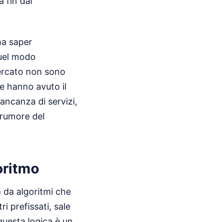
a fin dal
 ma saper
quel modo
mercato non sono
he hanno avuto il
ancanza di servizi,
l rumore del
oritmo
 da algoritmi che
 prefissati, sale
 questa logica è un