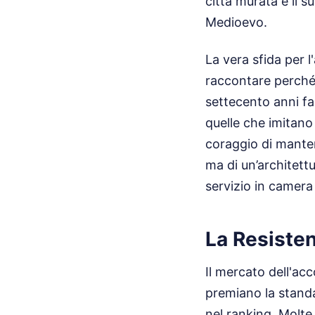
città murata e il s
Medioevo.
La vera sfida per l
raccontare perché 
settecento anni fa
quelle che imitano 
coraggio di manten
ma di un’architettu
servizio in camera
La Resisten
Il mercato dell'ac
premiano la standa
nel ranking. Molte 