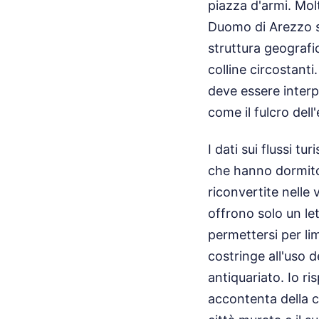
piazza d'armi. Molt
Duomo di Arezzo si
struttura geografic
colline circostanti
deve essere inter
come il fulcro dell
I dati sui flussi tu
che hanno dormito 
riconvertite nelle 
offrono solo un le
permettersi per lim
costringe all'uso de
antiquariato. Io r
accontenta della ce