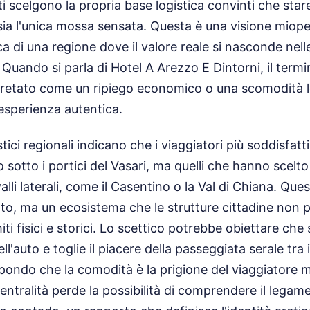
i scelgono la propria base logistica convinti che star
a l'unica mossa sensata. Questa è una visione miope
a di una regione dove il valore reale si nasconde nell
. Quando si parla di Hotel A Arezzo E Dintorni, il term
pretato come un ripiego economico o una scomodità lo
'esperienza autentica.
ristici regionali indicano che i viaggiatori più soddisfat
sotto i portici del Vasari, ma quelli che hanno scelto 
valli laterali, come il Casentino o la Val di Chiana. Qu
tto, ma un ecosistema che le strutture cittadine non
iti fisici e storici. Lo scettico potrebbe obiettare che 
ll'auto e toglie il piacere della passeggiata serale tra 
ispondo che la comodità è la prigione del viaggiatore 
ntralità perde la possibilità di comprendere il legame 