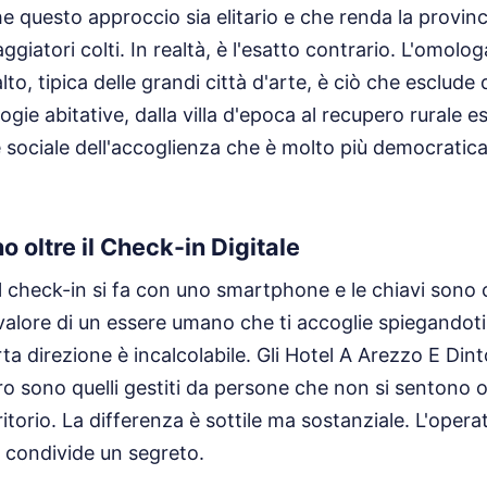
e questo approccio sia elitario e che renda la provinc
aggiatori colti. In realtà, è l'esatto contrario. L'omolo
alto, tipica delle grandi città d'arte, è ciò che esclude
logie abitative, dalla villa d'epoca al recupero rurale
e sociale dell'accoglienza che è molto più democratica 
o oltre il Check-in Digitale
 il check-in si fa con uno smartphone e le chiavi sono 
il valore di un essere umano che ti accoglie spiegandot
rta direzione è incalcolabile. Gli Hotel A Arezzo E Din
 sono quelli gestiti da persone che non si sentono ope
ritorio. La differenza è sottile ma sostanziale. L'oper
e condivide un segreto.