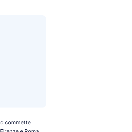
edio commette
a Firenze e Roma.