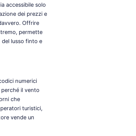
ia accessibile solo
gazione dei prezzi e
 davvero. Offrire
 estremo, permette
del lusso finto e
codici numerici
i perché il vento
torni che
ratori turistici,
atore vende un