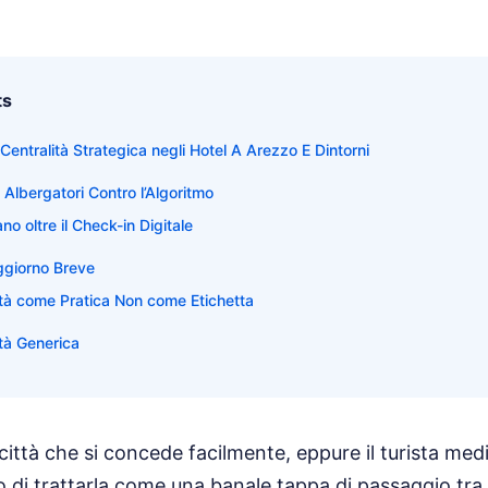
ts
entralità Strategica negli Hotel A Arezzo E Dintorni
 Albergatori Contro l’Algoritmo
no oltre il Check-in Digitale
oggiorno Breve
ità come Pratica Non come Etichetta
ità Generica
ittà che si concede facilmente, eppure il turista m
co di trattarla come una banale tappa di passaggio tr