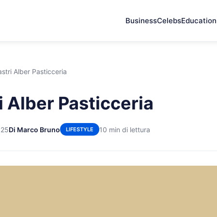
Business
Celebs
Education
astri Alber Pasticceria
i Alber Pasticceria
025
Di Marco Bruno
10 min di lettura
LIFESTYLE