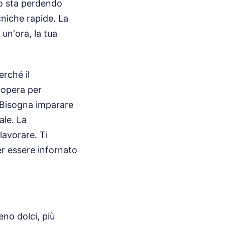
ro sta perdendo
cniche rapide. La
un'ora, la tua
erché il
dopera per
. Bisogna imparare
ale. La
lavorare. Ti
er essere infornato
no dolci, più