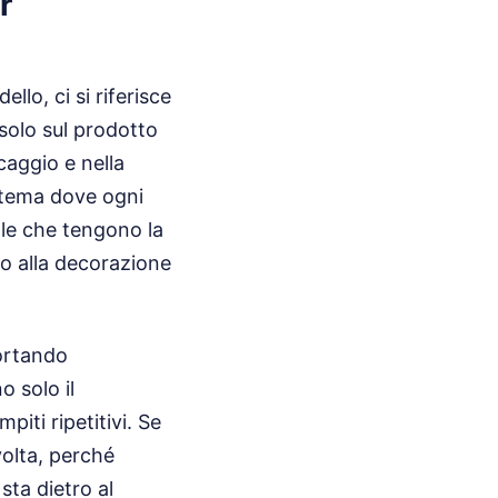
r
lo, ci si riferisce
 solo sul prodotto
caggio e nella
stema dove ogni
lle che tengono la
ino alla decorazione
portando
o solo il
piti ripetitivi. Se
volta, perché
sta dietro al