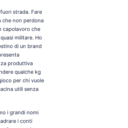
 fuori strada. Fare
tica che non perdona
 un capolavoro che
 quasi militare. Ho
destino di un brand
ppresenta
nza produttiva
endere qualche kg
 gioco per chi vuole
cina utili senza
mo i grandi nomi
uadrare i conti