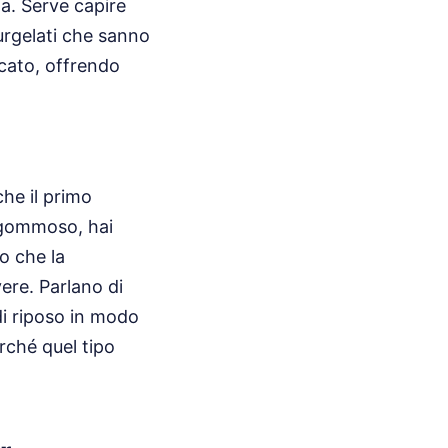
za. Serve capire
surgelati che sanno
rcato, offrendo
che il primo
è gommoso, hai
to che la
ere. Parlano di
 di riposo in modo
erché quel tipo