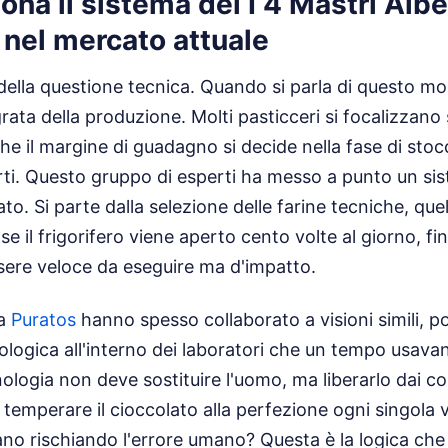
na il sistema dei I 4 Mastri Albe
 nel mercato attuale
ella questione tecnica. Quando si parla di questo model
rata della produzione. Molti pasticceri si focalizzano
che il margine di guadagno si decide nella fase di stoc
rti. Questo gruppo di esperti ha messo a punto un si
to. Si parte dalla selezione delle farine tecniche, que
se il frigorifero viene aperto cento volte al giorno, f
sere veloce da eseguire ma d'impatto.
la
Puratos
hanno spesso collaborato a visioni simili, 
ologica all'interno dei laboratori che un tempo usavan
ologia non deve sostituire l'uomo, ma liberarlo dai com
emperare il cioccolato alla perfezione ogni singola 
ano rischiando l'errore umano? Questa è la logica che 