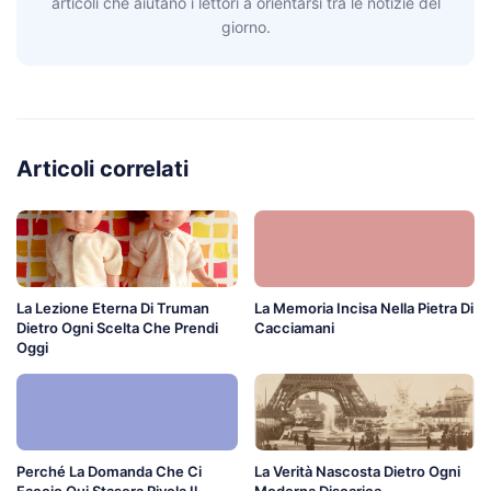
articoli che aiutano i lettori a orientarsi tra le notizie del
giorno.
Articoli correlati
La Lezione Eterna Di Truman
La Memoria Incisa Nella Pietra Di
Dietro Ogni Scelta Che Prendi
Cacciamani
Oggi
Perché La Domanda Che Ci
La Verità Nascosta Dietro Ogni