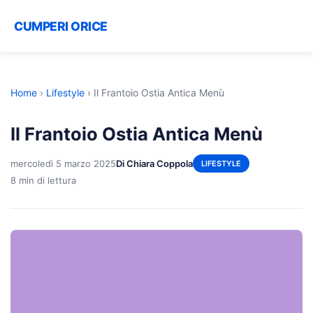
CUMPERI ORICE
Home
›
Lifestyle
›
Il Frantoio Ostia Antica Menù
Il Frantoio Ostia Antica Menù
mercoledì 5 marzo 2025
Di Chiara Coppola
LIFESTYLE
8 min di lettura