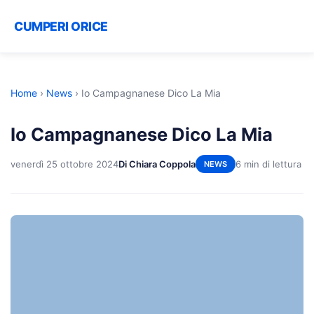
CUMPERI ORICE
Home
›
News
›
Io Campagnanese Dico La Mia
Io Campagnanese Dico La Mia
venerdì 25 ottobre 2024
Di Chiara Coppola
6 min di lettura
NEWS