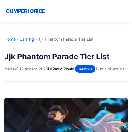
CUMPERI ORICE
Home
›
Gaming
›
Jjk Phantom Parade Tier List
Jjk Phantom Parade Tier List
martedì 19 agosto 2025
Di Paolo Rinaldi
11 min di lettura
GAMING