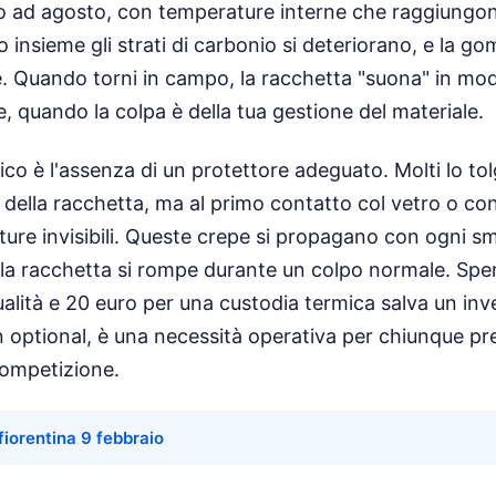
to ad agosto, con temperature interne che raggiungon
 insieme gli strati di carbonio si deteriorano, e la g
e. Quando torni in campo, la racchetta "suona" in mod
e, quando la colpa è della tua gestione del materiale.
tico è l'assenza di un protettore adeguato. Molti lo to
a della racchetta, ma al primo contatto col vetro o con la
ture invisibili. Queste crepe si propagano con ogni s
la racchetta si rompe durante un colpo normale. Spe
ualità e 20 euro per una custodia termica salva un inv
 optional, è una necessità operativa per chiunque pre
competizione.
 fiorentina 9 febbraio