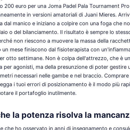
o 200 euro per una Joma Padel Pala Tournament Pro 
neamente in versioni amatoriali di Juani Mieres. Arriv
ca dal manico e iniziano a colpire con una foga che n
telaio o del bilanciamento. Il risultato è sempre lo ste
rché non riescono a muovere la massa della racchett
 un mese finiscono dal fisioterapista con un'infiamm
per otto settimane. Non è colpa dell'attrezzo, che è un 
a per agonisti, ma della presunzione di poter gestire 
ometri necessari nelle gambe e nel braccio. Comprar
gga i tuoi errori di posizionamento è il modo più rap
otare il portafoglio inutilmente.
 che la potenza risolva la mancan
e che ho osservato in anni di insegnamento e consule