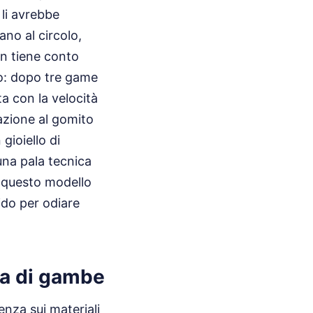
li avrebbe
ano al circolo,
on tiene conto
sso: dopo tre game
a con la velocità
azione al gomito
gioiello di
una pala tecnica
e questo modello
ido per odiare
za di gambe
nza sui materiali