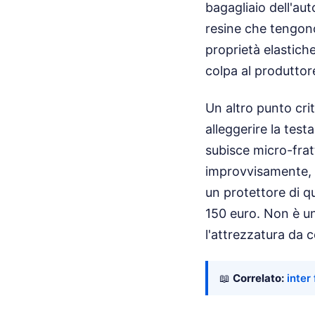
bagagliaio dell'au
resine che tengono
proprietà elastich
colpa al produttor
Un altro punto cri
alleggerire la test
subisce micro-frat
improvvisamente, 
un protettore di q
150 euro. Non è un
l'attrezzatura da 
📖
Correlato:
inter