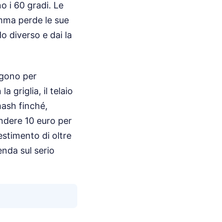
o i 60 gradi. Le
omma perde le sue
o diverso e dai la
lgono per
 griglia, il telaio
mash finché,
ndere 10 euro per
estimento di oltre
nda sul serio