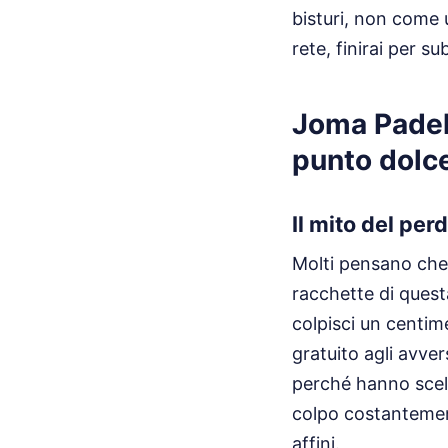
bisturi, non come 
rete, finirai per su
Joma Padel
punto dolc
Il mito del per
Molti pensano che
racchette di questa
colpisci un centim
gratuito agli avve
perché hanno scelt
colpo costanteme
affini.