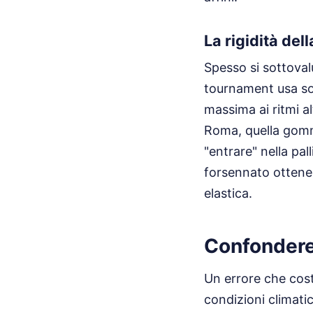
La rigidità de
Spesso si sottoval
tournament usa so
massima ai ritmi a
Roma, quella gomma
"entrare" nella pal
forsennato ottenen
elastica.
Confondere 
Un errore che cost
condizioni climatic