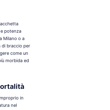
racchetta
 e potenza
a Milano o a
 di braccio per
pingere come un
più morbida ed
ortalità
improprio in
atura nel