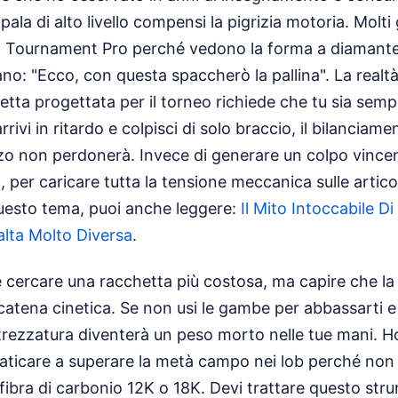
ala di alto livello compensi la pigrizia motoria. Molti
a Tournament Pro perché vedono la forma a diamante
no: "Ecco, con questa spaccherò la pallina". La realt
etta progettata per il torneo richiede che tu sia se
 arrivi in ritardo e colpisci di solo braccio, il bilancia
ezzo non perdonerà. Invece di generare un colpo vincent
 per caricare tutta la tensione meccanica sulle artico
esto tema, puoi anche leggere:
Il Mito Intoccabile D
lta Molto Diversa
.
 cercare una racchetta più costosa, ma capire che la
 catena cinetica. Se non usi le gambe per abbassarti e 
trezzatura diventerà un peso morto nelle tue mani. Ho
 faticare a superare la metà campo nei lob perché non 
 in fibra di carbonio 12K o 18K. Devi trattare questo s