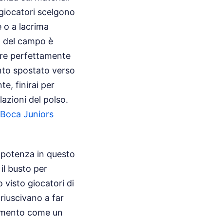
 giocatori scelgono
 o a lacrima
à del campo è
mpre perfettamente
mento spostato verso
e, finirai per
lazioni del polso.
i Boca Juniors
 potenza in questo
il busto per
 visto giocatori di
riuscivano a far
trumento come un