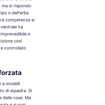
, ma io rispondo
mpo o dell'erba
 vera competenza si
 centrale ha
 imprevedibile e
izione così
 e controllato
 forzata
i a modelli
ato di squadra. Si
a delle cose. Ma
nzia e ai suoi