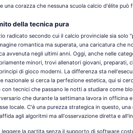
ce una corazza che nessuna scuola calcio d'élite può f
mito della tecnica pura
io radicato secondo cui il calcio provinciale sia solo "
mmagine romantica ma superata, una caricatura che no
ica avvenuta negli ultimi anni. Oggi, anche nelle categ
riamente minori, trovi allenatori giovani, preparati, c
principi di gioco moderni. La differenza sta nell'esec
e nazionale si cerca la perfezione estetica, qui si cerc
o con tecnici che passano le notti a studiare come blo
ersario che durante la settimana lavora in officina e 
asse locale. C'è una purezza strategica in questo, una
ffida agli algoritmi ma all'osservazione diretta e all'i
 leggere la partita senza il supporto di software cost