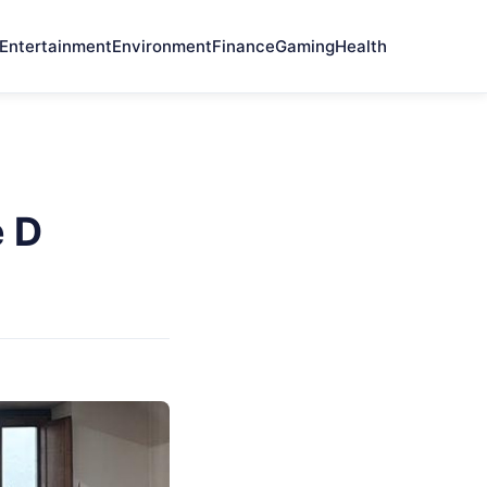
Entertainment
Environment
Finance
Gaming
Health
e D