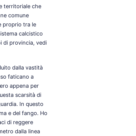
 territoriale che
zione comune
proprio tra le
istema calcistico
 di provincia, vedi
uito dalla vastità
sso faticano a
bero appena per
uesta scarsità di
guardia. In questo
rema e del fango. Ho
ci di reggere
metro dalla linea