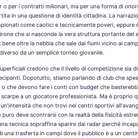
r o per i contratti milionari, ma per una forma di onore
tita in una questione di identità cittadina. La narra
pionati come caotici e tecnicamente poveri, eppure è 
irone che si nasconde la vera struttura portante del s
bene oltre la nebbia che sale dai fiumi vicino ai campi
diverso da un semplice torneo giovanile.
uperficiali credono che il livello di competizione sia dil
ecipanti. Dopotutto, stiamo parlando di club che spe
a o che devono fare i conti con budget che bastereb
le scarpe a un giocatore professionista. Ma è proprio q
un'intensità che non trovi nei centri sportivi all'avan
o puro deve scontrarsi con la realtà della fisicità est
una tecnica sopraffina sparire dai radar perché incapa
di una trasferta in campi dove il pubblico è a un centi