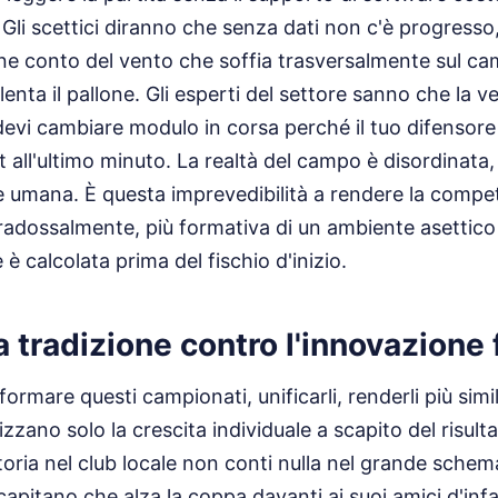
li scettici diranno che senza dati non c'è progresso
ene conto del vento che soffia trasversalmente sul ca
lenta il pallone. Gli esperti del settore sanno che la
vi cambiare modulo in corsa perché il tuo difensore
t all'ultimo minuto. La realtà del campo è disordinata,
 umana. È questa imprevedibilità a rendere la compet
radossalmente, più formativa di un ambiente asettico
 è calcolata prima del fischio d'inizio.
la tradizione contro l'innovazione
formare questi campionati, unificarli, renderli più simil
izzano solo la crescita individuale a scapito del risult
ttoria nel club locale non conti nulla nel grande schem
capitano che alza la coppa davanti ai suoi amici d'infa