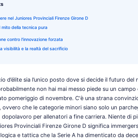
ts
ere nel Juniores Provinciali Firenze Girone D
 mito della tecnica pura
ione contro l'innovazione forzata
la visibilità e la realtà del sacrificio
cio d’élite sia l’unico posto dove si decide il futuro d
 probabilmente non hai mai messo piede su un campo d
bato pomeriggio di novembre. C'è una strana convinzio
ri, ovvero che le categorie minori siano solo un parch
dopolavoro per allenatori a fine carriera. Niente di pi
ores Provinciali Firenze Girone D significa immergersi
ologica e tattica che la Serie A ha dimenticato da dece