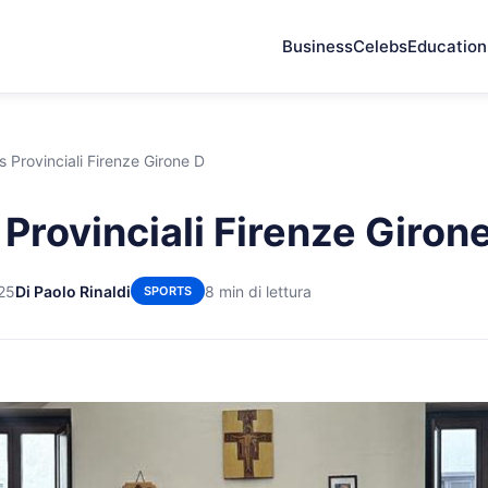
Business
Celebs
Education
s Provinciali Firenze Girone D
 Provinciali Firenze Giron
25
Di Paolo Rinaldi
8 min di lettura
SPORTS