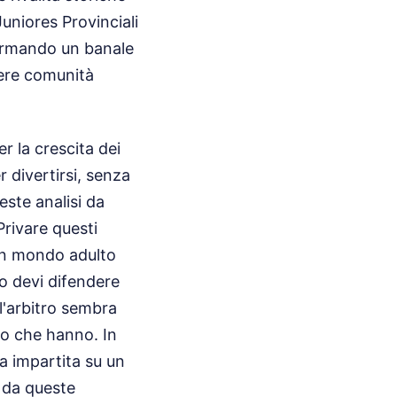
Juniores Provinciali
formando un banale
tere comunità
r la crescita dei
 divertirsi, senza
este analisi da
 Privare questi
 un mondo adulto
o devi difendere
l'arbitro sembra
llo che hanno. In
ta impartita su un
 da queste