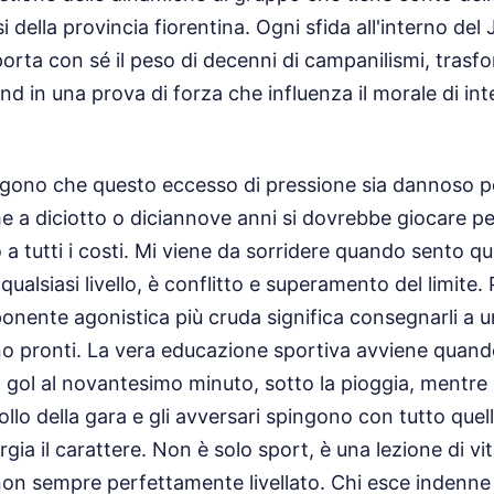
si della provincia fiorentina. Ogni sfida all'interno del 
orta con sé il peso di decenni di campanilismi, tras
d in una prova di forza che influenza il morale di in
engono che questo eccesso di pressione sia dannoso pe
e a diciotto o diciannove anni si dovrebbe giocare per
to a tutti i costi. Mi viene da sorridere quando sento qu
a qualsiasi livello, è conflitto e superamento del limite.
onente agonistica più cruda significa consegnarli a
no pronti. La vera educazione sportiva avviene quand
 gol al novantesimo minuto, sotto la pioggia, mentre 
ollo della gara e gli avversari spingono con tutto que
gia il carattere. Non è solo sport, è una lezione di vi
non sempre perfettamente livellato. Chi esce indenne