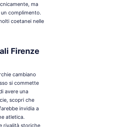
tecnicamente, ma
 è un complimento.
olti coetanei nelle
ali Firenze
archie cambiano
pesso si commette
 di avere una
cie, scopri che
farebbe invidia a
e atletica.
 rivalità storiche