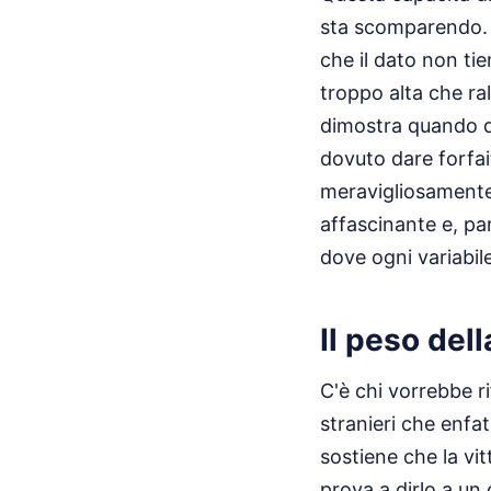
sta scomparendo. G
che il dato non ti
troppo alta che ral
dimostra quando de
dovuto dare forfai
meravigliosamente
affascinante e, pa
dove ogni variabile
Il peso del
C'è chi vorrebbe ri
stranieri che enfat
sostiene che la vi
prova a dirlo a un 