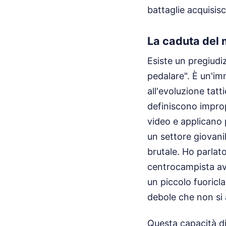
battaglie acquisis
La caduta del 
Esiste un pregiudiz
pedalare". È un'i
all'evoluzione tatt
definiscono improp
video e applicano 
un settore giovanil
brutale. Ho parlat
centrocampista avv
un piccolo fuoricl
debole che non si a
Questa capacità di