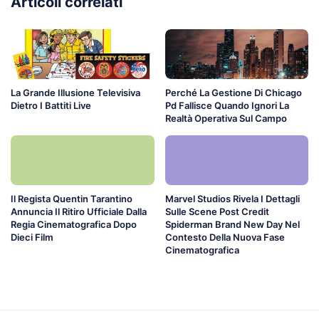
Articoli correlati
La Grande Illusione Televisiva
Perché La Gestione Di Chicago
Dietro I Battiti Live
Pd Fallisce Quando Ignori La
Realtà Operativa Sul Campo
Il Regista Quentin Tarantino
Marvel Studios Rivela I Dettagli
Annuncia Il Ritiro Ufficiale Dalla
Sulle Scene Post Credit
Regia Cinematografica Dopo
Spiderman Brand New Day Nel
Dieci Film
Contesto Della Nuova Fase
Cinematografica