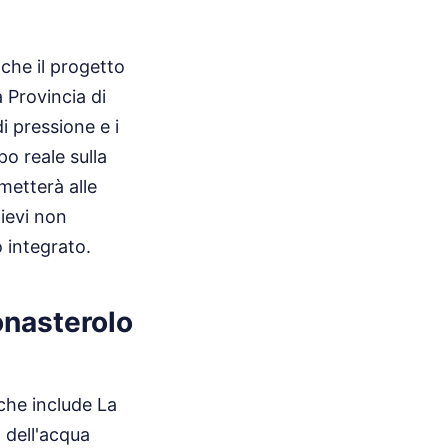
che il progetto
 Provincia di
i pressione e i
po reale sulla
metterà alle
lievi non
 integrato.
onasterolo
che include La
 dell'acqua