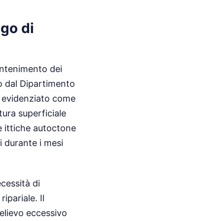
ago di
antenimento dei
to dal Dipartimento
ha evidenziato come
tura superficiale
e ittiche autoctone
i durante i mesi
ecessità di
ipariale. Il
relievo eccessivo