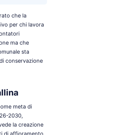
arato che la
ivo per chi lavora
contatori
zione ma che
comunale sta
 di conservazione
llina
 come meta di
2026-2030,
evede la creazione
ti di affioramento