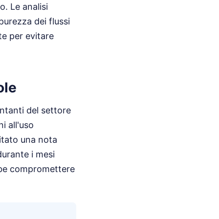
o. Le analisi
urezza dei flussi
te per evitare
ole
ntanti del settore
i all'uso
sitato una nota
durante i mesi
rebbe compromettere