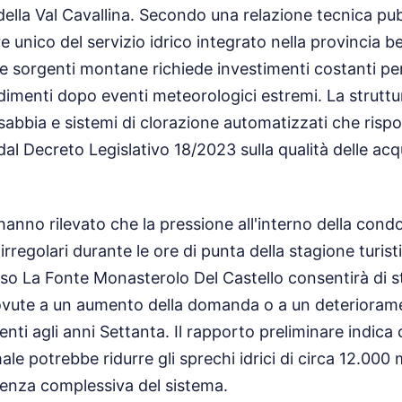
della Val Cavallina. Secondo una relazione tecnica pu
ore unico del servizio idrico integrato nella provincia 
 sorgenti montane richiede investimenti costanti pe
 sedimenti dopo eventi meteorologici estremi. La strutt
 a sabbia e sistemi di clorazione automatizzati che ris
 dal Decreto Legislativo 18/2023 sulla qualità delle ac
hanno rilevato che la pressione all'interno della cond
irregolari durante le ore di punta della stagione turisti
o La Fonte Monasterolo Del Castello consentirà di stab
dovute a un aumento della domanda o a un deteriorame
lenti agli anni Settanta. Il rapporto preliminare indica 
le potrebbe ridurre gli sprechi idrici di circa 12.000 m
cienza complessiva del sistema.