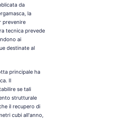
bblicata da
bergamasca, la
r prevenire
ura tecnica prevede
pondono ai
que destinate al
otta principale ha
ca. Il
ilire se tali
nto strutturale
che il recupero di
etri cubi all'anno,