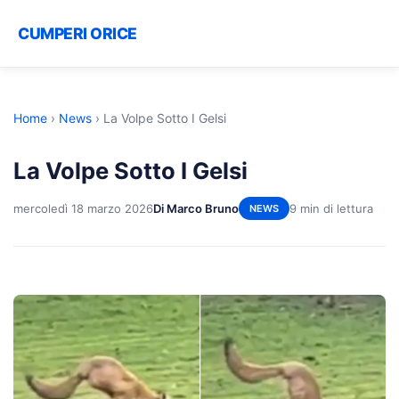
CUMPERI ORICE
Home
›
News
›
La Volpe Sotto I Gelsi
La Volpe Sotto I Gelsi
mercoledì 18 marzo 2026
Di Marco Bruno
9 min di lettura
NEWS