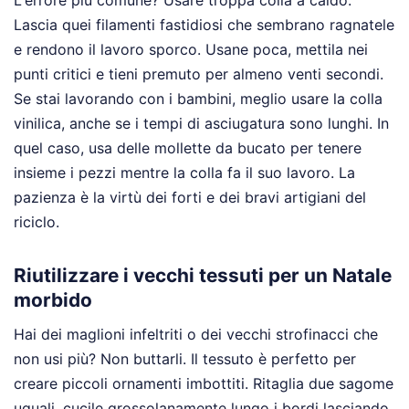
L'errore più comune? Usare troppa colla a caldo.
Lascia quei filamenti fastidiosi che sembrano ragnatele
e rendono il lavoro sporco. Usane poca, mettila nei
punti critici e tieni premuto per almeno venti secondi.
Se stai lavorando con i bambini, meglio usare la colla
vinilica, anche se i tempi di asciugatura sono lunghi. In
quel caso, usa delle mollette da bucato per tenere
insieme i pezzi mentre la colla fa il suo lavoro. La
pazienza è la virtù dei forti e dei bravi artigiani del
riciclo.
Riutilizzare i vecchi tessuti per un Natale
morbido
Hai dei maglioni infeltriti o dei vecchi strofinacci che
non usi più? Non buttarli. Il tessuto è perfetto per
creare piccoli ornamenti imbottiti. Ritaglia due sagome
uguali, cucile grossolanamente lungo i bordi lasciando