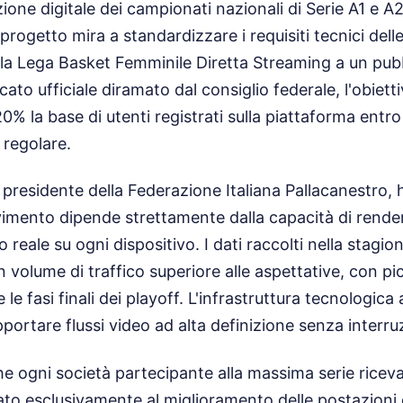
zione digitale dei campionati nazionali di Serie A1 e A2
l progetto mira a standardizzare i requisiti tecnici dell
la Lega Basket Femminile Diretta Streaming a un pubb
to ufficiale diramato dal consiglio federale, l'obiett
% la base di utenti registrati sulla piattaforma entro 
 regolare.
 presidente della Federazione Italiana Pallacanestro, 
vimento dipende strettamente dalla capacità di render
o reale su ogni dispositivo. I dati raccolti nella stag
volume di traffico superiore alle aspettative, con pi
le fasi finali dei playoff. L'infrastruttura tecnologica 
portare flussi video ad alta definizione senza interruz
he ogni società partecipante alla massima serie ricev
o esclusivamente al miglioramento delle postazioni d