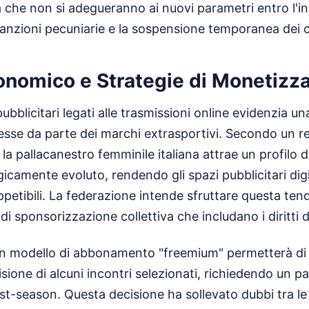
à che non si adegueranno ai nuovi parametri entro l'ini
anzioni pecuniarie e la sospensione temporanea dei co
onomico e Strategie di Monetizz
 pubblicitari legati alle trasmissioni online evidenzia un
resse da parte dei marchi extrasportivi. Secondo un r
, la pallacanestro femminile italiana attrae un profilo
icamente evoluto, rendendo gli spazi pubblicitari digi
petibili. La federazione intende sfruttare questa te
i sponsorizzazione collettiva che includano i diritti 
 un modello di abbonamento "freemium" permetterà d
isione di alcuni incontri selezionati, richiedendo un 
ost-season. Questa decisione ha sollevato dubbi tra le