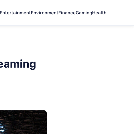
Entertainment
Environment
Finance
Gaming
Health
reaming