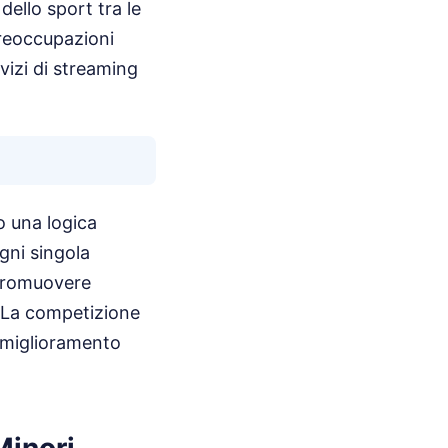
dello sport tra le
preoccupazioni
vizi di streaming
o una logica
gni singola
 promuovere
i. La competizione
 miglioramento
Minori