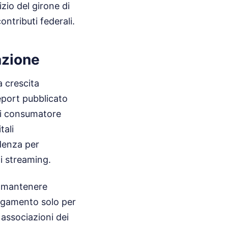
zio del girone di
ntributi federali.
azione
a crescita
eport pubblicato
 di consumatore
tali
ndenza per
di streaming.
i mantenere
pagamento solo per
 associazioni dei