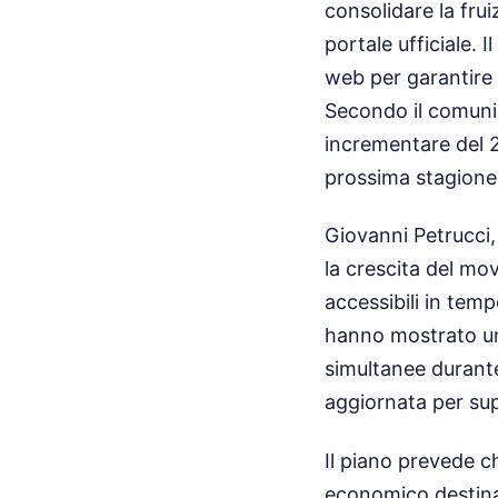
consolidare la frui
portale ufficiale. I
web per garantire 
Secondo il comunica
incrementare del 20
prossima stagione
Giovanni Petrucci,
la crescita del mo
accessibili in temp
hanno mostrato un 
simultanee durante 
aggiornata per sup
Il piano prevede c
economico destinat