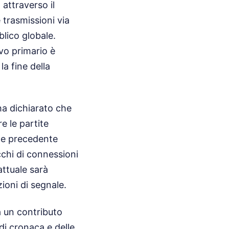
 attraverso il
e trasmissioni via
lico globale.
ivo primario è
la fine della
ha dichiarato che
e le partite
ione precedente
cchi di connessioni
attuale sarà
ioni di segnale.
a un contributo
i cronaca e delle