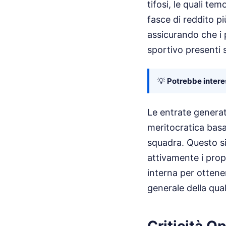
tifosi, le quali te
fasce di reddito p
assicurando che i p
sportivo presenti s
💡
Potrebbe interes
Le entrate generat
meritocratica basa
squadra. Questo si
attivamente i propr
interna per otten
generale della qual
Criticità O