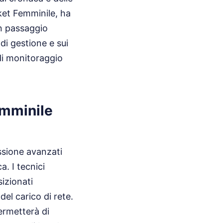
ket Femminile, ha
n passaggio
di gestione e sui
 di monitoraggio
emminile
issione avanzati
a. I tecnici
sizionati
del carico di rete.
ermetterà di