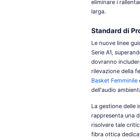
eliminare i rallen
larga.
Standard di P
Le nuove linee gui
Serie A1, superand
dovranno includere 
rilevazione della 
Basket Femminile
e
dell'audio ambient
La gestione delle 
rappresenta una del
risolvere tale crit
fibra ottica dedica