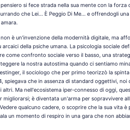
ensiero si fece strada nella sua mente con la forza d
urrando che Lei... È Peggio Di Me... e offrendogli una
 amara.
n è un'invenzione della modernità digitale, ma affon
 arcaici della psiche umana. La psicologia sociale def
e come confronto sociale verso il basso, una strategi
oteggere la nostra autostima quando ci sentiamo mina
estinger, il sociologo che per primo teorizzò la spint
, spiegava che in assenza di standard oggettivi, noi
i altri. Ma nell'ecosistema iper-connesso di oggi, que
r migliorarsi; è diventata un'arma per sopravvivere al
 Vedere qualcuno cadere, o scoprire che la sua vita è
egala un momento di respiro in una gara che non abbi