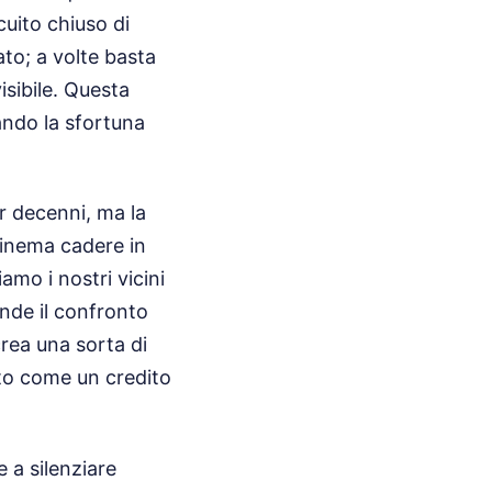
cuito chiuso di
ato; a volte basta
sibile. Questa
ando la sfortuna
er decenni, ma la
cinema cadere in
amo i nostri vicini
rende il confronto
crea una sorta di
ato come un credito
 a silenziare