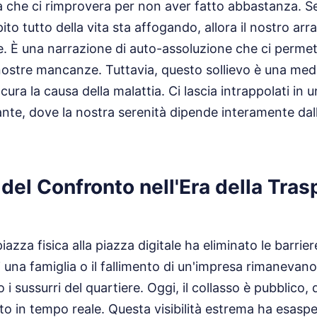
a che ci rimprovera per non aver fatto abbastanza. S
to tutto della vita sta affogando, allora il nostro arr
e. È una narrazione di auto-assoluzione che ci permett
nostre mancanze. Tuttavia, questo sollievo è una med
ra la causa della malattia. Ci lascia intrappolati in un
nte, dove la nostra serenità dipende interamente dalle
à del Confronto nell'Era della Tra
piazza fisica alla piazza digitale ha eliminato le barrie
 una famiglia o il fallimento di un'impresa rimanevano 
i sussurri del quartiere. Oggi, il collasso è pubblico
in tempo reale. Questa visibilità estrema ha esaspe