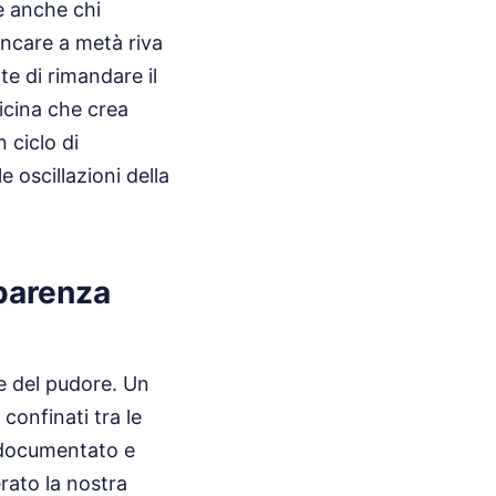
e anche chi
ancare a metà riva
e di rimandare il
icina che crea
 ciclo di
 oscillazioni della
sparenza
re del pudore. Un
confinati tra le
, documentato e
rato la nostra