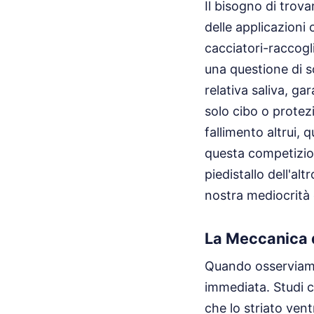
Il bisogno di trov
delle applicazioni
cacciatori-raccogl
una questione di s
relativa saliva, ga
solo cibo o protez
fallimento altrui,
questa competizion
piedistallo dell'al
nostra mediocrità 
La Meccanica d
Quando osserviamo 
immediata. Studi 
che lo striato vent