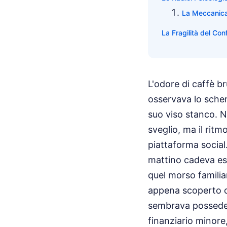
La Meccanica 
La Fragilità del Con
L'odore di caffè b
osservava lo scher
suo viso stanco. N
sveglio, ma il ritm
piattaforma social
mattino cadeva es
quel morso familia
appena scoperto ch
sembrava possedere
finanziario minore