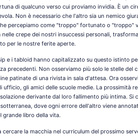
rtuna di qualcuno verso cui proviamo invidia. È un cir
evola. Non è necessario che l'altro sia un nemico giur
che percepiamo come "troppo" fortunato o "troppo" vi
a nelle crepe dei nostri insuccessi personali, trasform
to per le nostre ferite aperte.
ip e i tabloid hanno capitalizzato su questo istinto p
nza precedenti. Non osserviamo più solo le stelle del 
ine patinate di una rivista in sala d'attesa. Ora osservi
 di ufficio, gli amici delle scuole medie. La prossimità 
solazione derivante dal loro fallimento più intima. Si 
 sotterranea, dove ogni errore dell'altro viene annot
 grande libro della vita.
cercare la macchia nel curriculum del prossimo serve