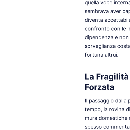
quella voce intern
sembrava aver capi
diventa accettabil
confronto con le 
dipendenza e non cu
sorveglianza costa
fortuna altrui.
La Fragilit
Forzata
Il passaggio dalla 
tempo, la rovina di
mura domestiche o 
spesso commentato 