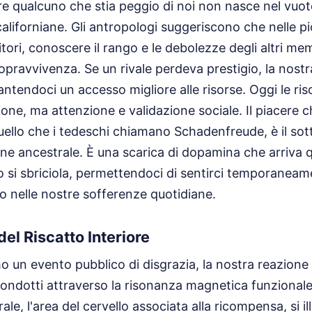
are qualcuno che stia peggio di noi non nasce nel vu
 californiane. Gli antropologi suggeriscono che nelle p
itori, conoscere il rango e le debolezze degli altri me
opravvivenza. Se un rivale perdeva prestigio, la nost
rantendoci un accesso migliore alle risorse. Oggi le ri
ione, ma attenzione e validazione sociale. Il piacere 
 quello che i tedeschi chiamano Schadenfreude, è il so
e ancestrale. È una scarica di dopamina che arriva q
tro si sbriciola, permettendoci di sentirci temporaneam
o nelle nostre sofferenze quotidiane.
el Riscatto Interiore
un evento pubblico di disgrazia, la nostra reazione 
condotti attraverso la risonanza magnetica funziona
rale, l'area del cervello associata alla ricompensa, si 