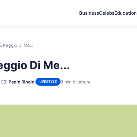
Business
Celebs
Education
 È Peggio Di Me...
Peggio Di Me...
26
Di Paolo Rinaldi
8 min di lettura
LIFESTYLE