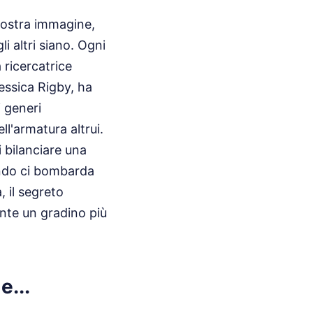
 nostra immagine,
 altri siano. Ogni
 ricercatrice
Jessica Rigby, ha
i generi
l'armatura altrui.
 bilanciare una
ondo ci bombarda
, il segreto
ente un gradino più
e...