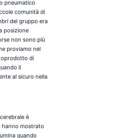
oto pneumatico
iccole comunità di
mbri del gruppo era
ra posizione
sorse non sono più
che proviamo nel
ttoprodotto di
uando il
ente al sicuro nella
cerebrale è
le hanno mostrato
illumina quando