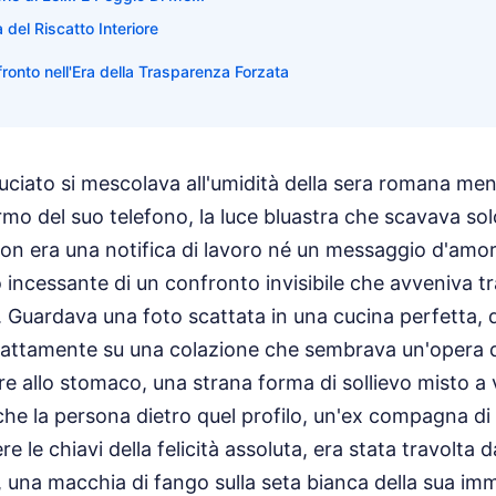
del Riscatto Interiore
fronto nell'Era della Trasparenza Forzata
ruciato si mescolava all'umidità della sera romana me
mo del suo telefono, la luce bluastra che scavava sol
on era una notifica di lavoro né un messaggio d'amor
o incessante di un confronto invisibile che avveniva tra
. Guardava una foto scattata in una cucina perfetta, d
attamente su una colazione che sembrava un'opera d'
re allo stomaco, una strana forma di sollievo misto a
e la persona dietro quel profilo, un'ex compagna di 
 le chiavi della felicità assoluta, era stata travolta
, una macchia di fango sulla seta bianca della sua im