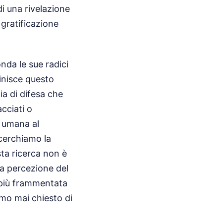
i una rivelazione
 gratificazione
da le sue radici
inisce questo
a di difesa che
cciati o
a umana al
 cerchiamo la
sta ricerca non è
la percezione del
 più frammentata
amo mai chiesto di